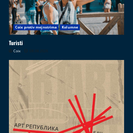
Coix protiv mejnstrima
Kolumne
Turisti
Coix
08.08.2026