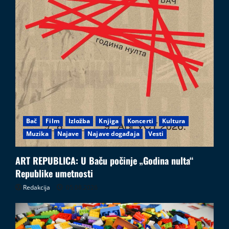
Bač
Film
Izložba
Knjiga
Koncerti
Kultura
Muzika
Najave
Najave događaja
Vesti
ART REPUBLICA: U Baču počinje „Godina nulta“
Republike umetnosti
Redakcija
05.08.2026