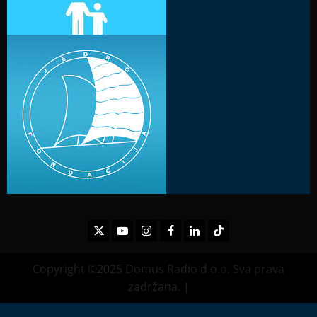
Twitter
Youtube
Instagram
Facebook
LinkedIn
TikTok
Copyright ©2025 Domus Radio d.o.o. Sva prava
zadržana.
|