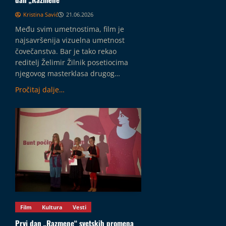
t
e
Kristina Savić
21.06.2026
a
m
“
Među svim umetnostima, film je
i
R
najsavršenija vizuelna umetnost
r
e
čovečanstva. Bar je tako rekao
s
p
reditelj Želimir Žilnik posetiocima
k
u
njegovog masterklasa drugog…
i
b
m
Pročitaj dalje…
l
u
i
z
k
e
e
j
u
m
28.07.2026
e
t
n
o
s
Film
Kultura
Vesti
t
Prvi dan „Razmene“ svetskih promena