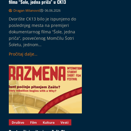
filma “Šole, jedna priča” u CK13
Dragan Milanović
06.06.2026
Dvorište CK13 bilo je ispunjeno do
poslednjeg mesta na premijeri
dokumentarnog filma “Šole, jedna
priča”, posvećenog Momčilu Šotri
Šoletu, jednom…
Pročitaj dalje…
Društvo
Film
Kultura
Vesti