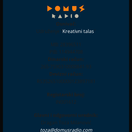
Osnivač:
Udruženje "
Kreativni talas
"
MB: 28396511
PIB: 114944708
Dinarski račun:
265-7590310000841-93
Devizni račun:
RS35265100000123897181
Registarski broj:
IN001612
Glavni i odgovorni urednik:
Dragan Toza Milanović
toza@domusradio.com