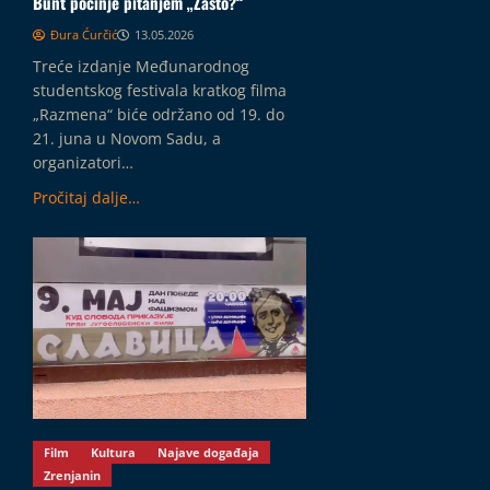
Bunt počinje pitanjem „Zašto?“
Đura Ćurčić
13.05.2026
Treće izdanje Međunarodnog
studentskog festivala kratkog filma
„Razmena“ biće održano od 19. do
21. juna u Novom Sadu, a
organizatori…
Pročitaj dalje…
Film
Kultura
Najave događaja
Zrenjanin