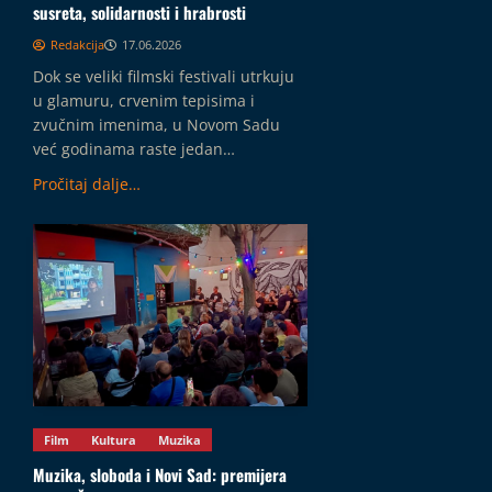
susreta, solidarnosti i hrabrosti
Redakcija
17.06.2026
Dok se veliki filmski festivali utrkuju
u glamuru, crvenim tepisima i
zvučnim imenima, u Novom Sadu
već godinama raste jedan…
Pročitaj dalje…
Film
Kultura
Muzika
Muzika, sloboda i Novi Sad: premijera