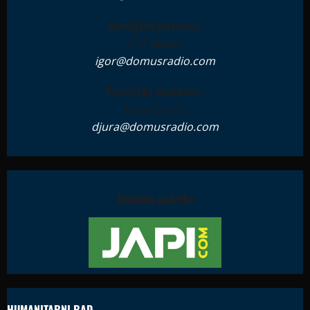
Medijski partner:
ZTZ Media
igor@domusradio.com
Tehnički direktor:
Đura Ćurčić
djura@domusradio.com
Tehnička podrška
HUMANITARNI RAD