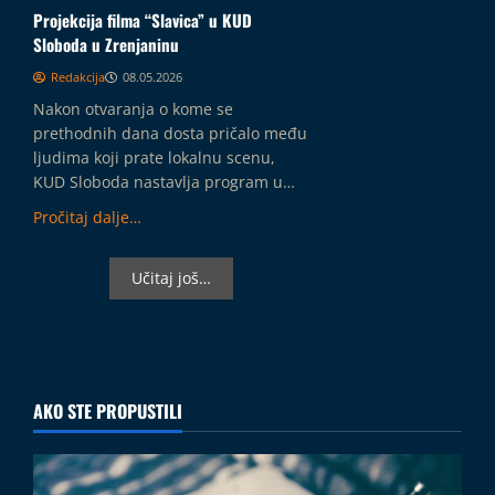
Projekcija filma “Slavica” u KUD
Sloboda u Zrenjaninu
Redakcija
08.05.2026
Nakon otvaranja o kome se
prethodnih dana dosta pričalo među
ljudima koji prate lokalnu scenu,
KUD Sloboda nastavlja program u…
Pročitaj dalje…
Učitaj još…
AKO STE PROPUSTILI