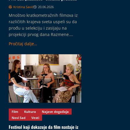
i
Kristina Savić
20.06.2026
05.08.2026
Mnoštvo kratkometražnih filmova iz
različitih krajeva sveta uspeli su da
prođu u selekciju i zasijaju na
projekciji prvog dana Razmene.…
Pročitaj dalje…
Film
Kultura
Najave događaja
Novi Sad
Vesti
Festival koji dokazuje da film nastaje iz