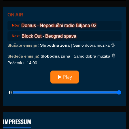
ON AIR
Domus - Neposlušni radio Biljana 02
Now
Block Out - Beograd spava
Next
Slušate emisiju:
Slobodna zona
| Samo dobra muzika 👌
Sledeća emisija:
Slobodna zona
| Samo dobra muzika 👌
Početak u 14:00
▶ Play
IMPRESSUM