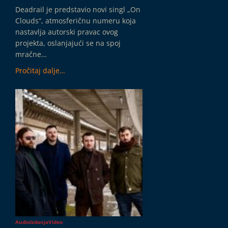
Deadrail je predstavio novi singl „On
Clouds“, atmosferičnu numeru koja
nastavlja autorski pravac ovog
projekta, oslanjajući se na spoj
mračne…
Pročitaj dalje…
Audio
Izdanja
Video