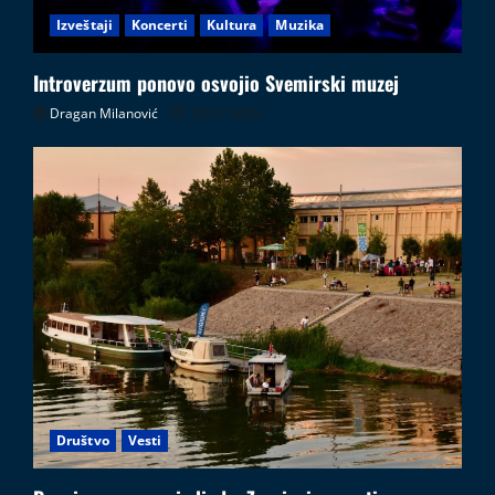
Izveštaji
Koncerti
Kultura
Muzika
Introverzum ponovo osvojio Svemirski muzej
Dragan Milanović
28.07.2026
Društvo
Vesti