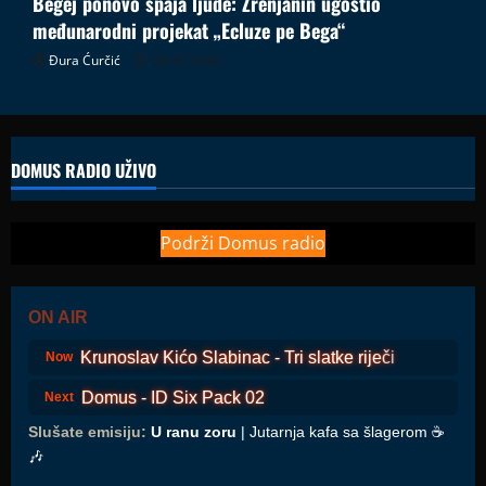
Begej ponovo spaja ljude: Zrenjanin ugostio
međunarodni projekat „Ecluze pe Bega“
Đura Ćurčić
26.07.2026
DOMUS RADIO UŽIVO
Podrži Domus radio
ON AIR
Krunoslav Kićo Slabinac - Tri slatke riječi
Now
Domus - ID Six Pack 02
Next
Slušate emisiju:
U ranu zoru
| Jutarnja kafa sa šlagerom ☕️
🎶