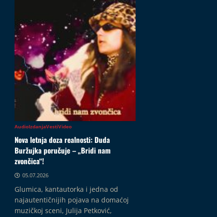
i
k
j
a
i
t
„
E
26.07.2026
c
l
u
z
e
p
e
Audio
Izdanja
Vesti
Video
B
Nova letnja doza realnosti: Duda
e
Buržujka poručuje – „Bridi nam
g
zvončica“!
a
05.07.2026
“
Glumica, kantautorka i jedna od
najautentičnijih pojava na domaćoj
26.07.2026
muzičkoj sceni, Julija Petković,