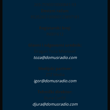
265-7590310000841-93
Devizni račun:
RS35265100000123897181
Registarski broj:
IN001612
Glavni i odgovorni urednik:
Dragan Toza Milanović
toza@domusradio.com
Medijski partner:
ZTZ Media
igor@domusradio.com
Tehnički direktor:
Đura Ćurčić
djura@domusradio.com