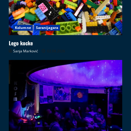
Kolumne
Saranijagara
Lego kocke
Sanja Marković
02.08.2026