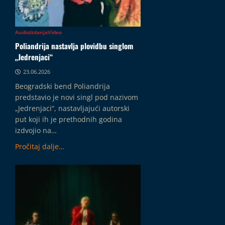
Audio
Izdanja
Video
Poliandrija nastavlja plovidbu singlom
„Jedrenjaci“
23.06.2026
Beogradski bend Poliandrija
predstavio je novi singl pod nazivom
„Jedrenjaci“, nastavljajući autorski
put koji ih je prethodnih godina
izdvojio na…
Pročitaj dalje…