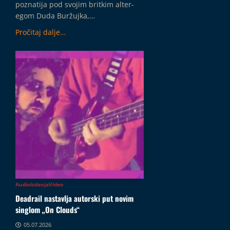
poznatija pod svojim britkim alter-
egom Duda Buržujka,…
Pročitaj dalje…
Audio
Izdanja
Video
Deadrail nastavlja autorski put novim
singlom „On Clouds“
05.07.2026