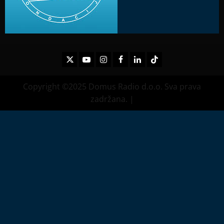
Twitter
Youtube
Instagram
Facebook
LinkedIn
TikTok
Copyright ©2025 Domus Radio d.o.o. Sva prava
zadržana.
|