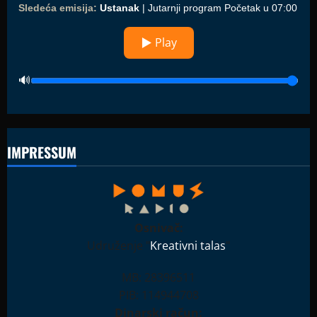
Sledeća emisija:
Ustanak
| Jutarnji program Početak u 07:00
▶ Play
IMPRESSUM
Osnivač:
Udruženje "
Kreativni talas
"
MB: 28396511
PIB: 114944708
Dinarski račun: