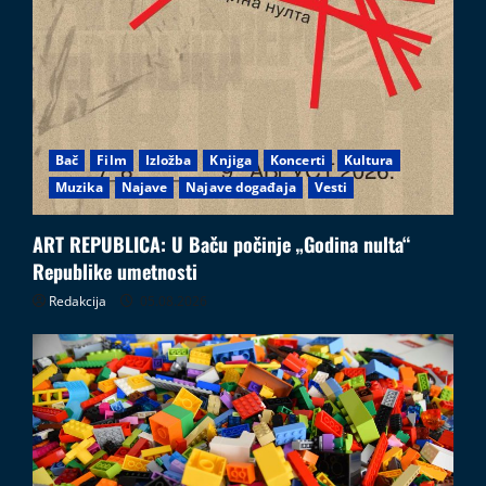
Bač
Film
Izložba
Knjiga
Koncerti
Kultura
Muzika
Najave
Najave događaja
Vesti
ART REPUBLICA: U Baču počinje „Godina nulta“
Republike umetnosti
Redakcija
05.08.2026