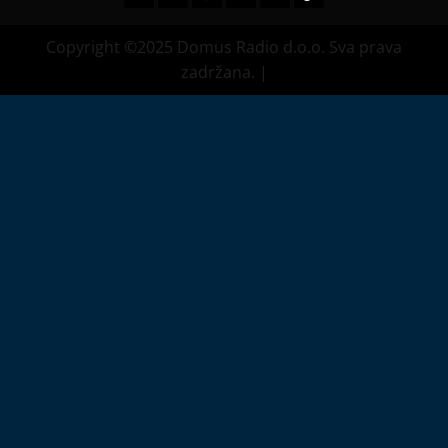
Copyright ©2025 Domus Radio d.o.o. Sva prava
zadržana.
|