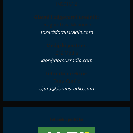
IN001612
Glavni i odgovorni urednik:
Dragan Toza Milanović
toza@domusradio.com
Medijski partner:
ZTZ Media
igor@domusradio.com
Tehnički direktor:
Đura Ćurčić
djura@domusradio.com
Tehnička podrška