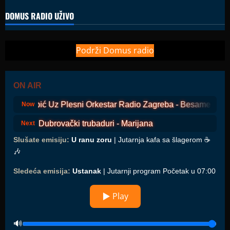
DOMUS RADIO UŽIVO
Podrži Domus radio
ON AIR
Ivo Robić Uz Plesni Orkestar Radio Zagreba - Besame Muc
Now
Dubrovački trubaduri - Marijana
Next
Slušate emisiju:
U ranu zoru
| Jutarnja kafa sa šlagerom ☕️
🎶
Sledeća emisija:
Ustanak
| Jutarnji program Početak u 07:00
▶ Play