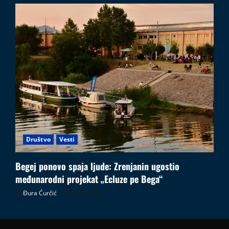
Društvo
Vesti
Begej ponovo spaja ljude: Zrenjanin ugostio
međunarodni projekat „Ecluze pe Bega“
Đura Ćurčić
26.07.2026