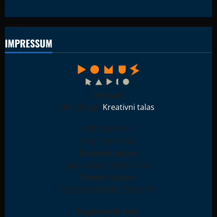
IMPRESSUM
Osnivač:
Udruženje "
Kreativni talas
"
MB: 28396511
PIB: 114944708
Dinarski račun:
265-7590310000841-93
Devizni račun:
RS35265100000123897181
Registarski broj: