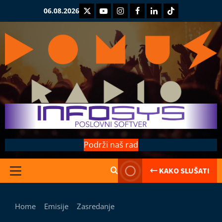
Skip
Twitter
Youtube
Instagram
Facebook
LinkedIn
TikTok
06.08.2026
to
content
Podrži naš rad
← KAKO SLUŠATI
Primary
Kolumne
Menu
Saranijaga
L
Home
Emisije
Zasredanje
e