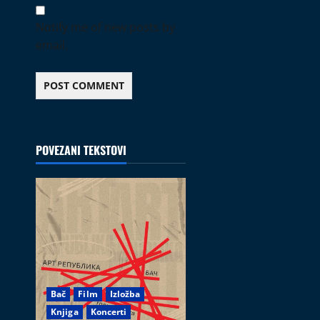
Notify me of new posts by
email.
POVEZANI TEKSTOVI
Bač
Film
Izložba
Knjiga
Koncerti