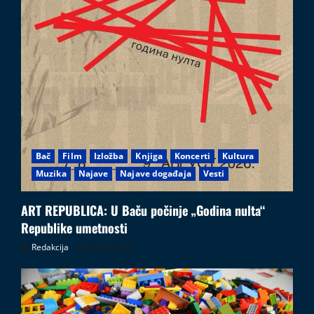
Bač
Film
Izložba
Knjiga
Koncerti
Kultura
Muzika
Najave
Najave događaja
Vesti
ART REPUBLICA: U Baču počinje „Godina nulta“
Republike umetnosti
Redakcija
05.08.2026