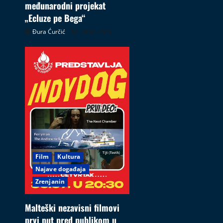
međunarodni projekat
„Ecluze pe Bega“
Đura Ćurčić
26.07.2026
Film
Kultura
Najave događaja
Zrenjanin
Malteški nezavisni filmovi
prvi put pred publikom u