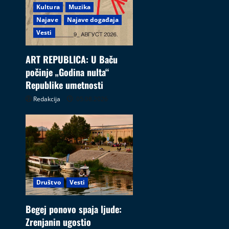
Kultura
Muzika
Najave
Najave događaja
Vesti
ART REPUBLICA: U Baču
počinje „Godina nulta“
Republike umetnosti
Redakcija
05.08.2026
Društvo
Vesti
Begej ponovo spaja ljude:
Zrenjanin ugostio