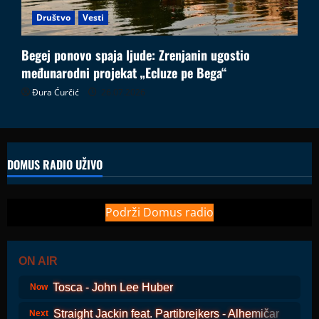
Društvo
Vesti
Begej ponovo spaja ljude: Zrenjanin ugostio
međunarodni projekat „Ecluze pe Bega“
Đura Ćurčić
26.07.2026
DOMUS RADIO UŽIVO
Podrži Domus radio
ON AIR
Tosca - John Lee Huber
Now
Straight Jackin feat. Partibrejkers - Alhemičar
Next