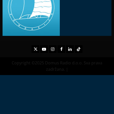
Twitter
Youtube
Instagram
Facebook
LinkedIn
TikTok
Copyright ©2025 Domus Radio d.o.o. Sva prava
zadržana.
|