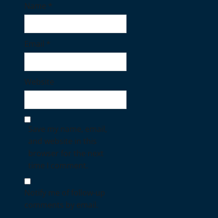
Name
*
Email
*
Website
Save my name, email,
and website in this
browser for the next
time I comment.
Notify me of follow-up
comments by email.