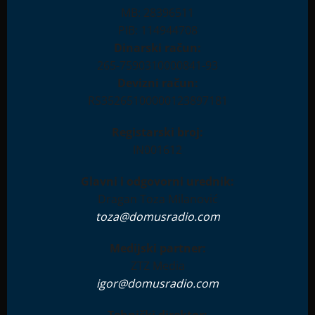
MB: 28396511
PIB: 114944708
Dinarski račun:
265-7590310000841-93
Devizni račun:
RS35265100000123897181
Registarski broj:
IN001612
Glavni i odgovorni urednik:
Dragan Toza Milanović
toza@domusradio.com
Medijski partner:
ZTZ Media
igor@domusradio.com
Tehnički direktor: