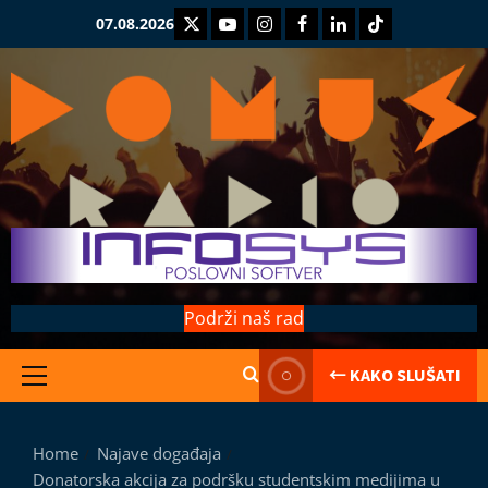
Skip
Twitter
Youtube
Instagram
Facebook
LinkedIn
TikTok
07.08.2026
to
content
Podrži naš rad
← KAKO SLUŠATI
Primary
Menu
Kolumne
Home
Najave događaja
Saranijaga
Donatorska akcija za podršku studentskim medijima u