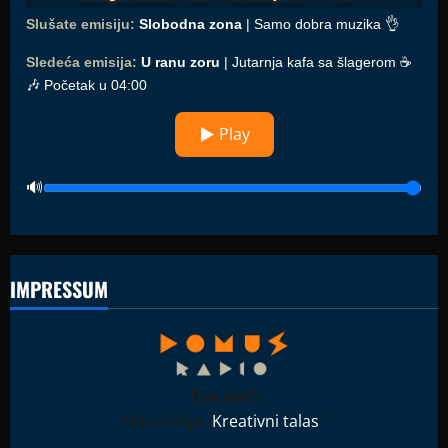
Slušate emisiju:
Slobodna zona
| Samo dobra muzika 👌
Sledeća emisija:
U ranu zoru
| Jutarnja kafa sa šlagerom ☕️
🎶 Početak u 04:00
▶ Play
IMPRESSUM
Osnivač:
Udruženje "
Kreativni talas
"