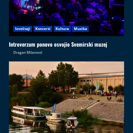
Izveštaji
Koncerti
Kultura
Muzika
Introverzum ponovo osvojio Svemirski muzej
Dragan Milanović
28.07.2026