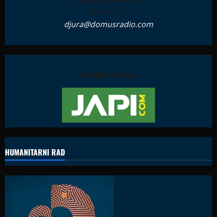
Đura Ćurčić
djura@domusradio.com
Tehnička podrška
HUMANITARNI RAD