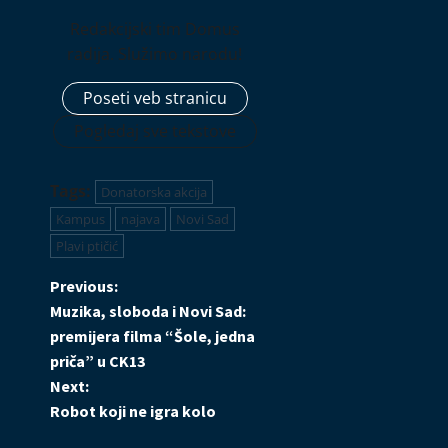
26.07.2026
Redakcijski tim Domus
radija. Služimo narodu!
Poseti veb stranicu
Pogledaj sve tekstove
Tags:
Donatorska akcija
Kampus
najava
Novi Sad
Plavi ptičić
P
Previous:
Muzika, sloboda i Novi Sad:
o
premijera filma “Šole, jedna
priča” u CK13
s
Next:
t
Robot koji ne igra kolo