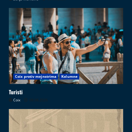
Coix protiv mejnstrima
Kolumne
Turisti
Coix
08.08.2026