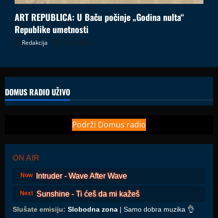
ART REPUBLICA: U Baču počinje „Godina nulta“
Republike umetnosti
Redakcija
05.08.2026
DOMUS RADIO UŽIVO
Podrži Domus radio
ON AIR
Intruder - Wave After Wave
Now
Sunshine - Ti ćeš da mi kažeš
Next
Slušate emisiju:
Slobodna zona
| Samo dobra muzika 👌