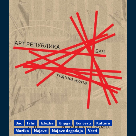
Bač
Film
Izložba
Knjiga
Koncerti
Kultura
Muzika
Najave
Najave događaja
Vesti