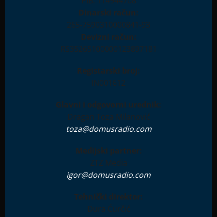
PIB: 114944708
Dinarski račun:
265-7590310000841-93
Devizni račun:
RS35265100000123897181
Registarski broj:
IN001612
Glavni i odgovorni urednik:
Dragan Toza Milanović
toza@domusradio.com
Medijski partner:
ZTZ Media
igor@domusradio.com
Tehnički direktor:
Đura Ćurčić