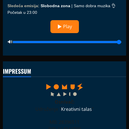
Sledeća emisija:
Slobodna zona
| Samo dobra muzika 👌
Početak u 23:00
▶ Play
IMPRESSUM
Osnivač:
Udruženje "
Kreativni talas
"
MB: 28396511