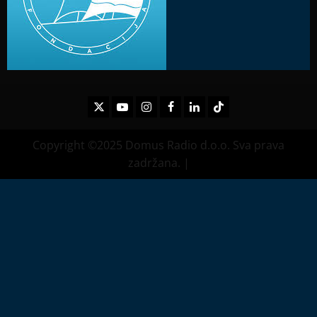
Twitter
Youtube
Instagram
Facebook
LinkedIn
TikTok
Copyright ©2025 Domus Radio d.o.o. Sva prava
zadržana.
|