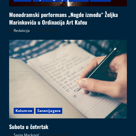
Monodramski performans „Negde između“ Željka
Marinkovića u Ordinacija Art Kafeu
Redakcija
10.08.2026
Kolumne
Saranijagara
Subota u četvrtak
Sanja Marković
09.08.2026