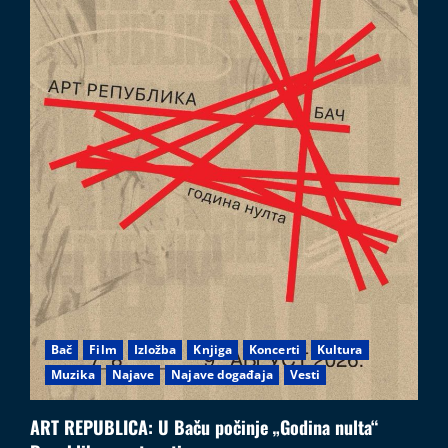
Bač
Film
Izložba
Knjiga
Koncerti
Kultura
Muzika
Najave
Najave događaja
Vesti
ART REPUBLICA: U Baču počinje „Godina nulta“