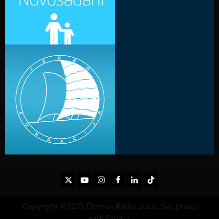
Twitter
Youtube
Instagram
Facebook
LinkedIn
TikTok
Copyright ©2025 Domus Radio d.o.o. Sva prava
zadržana.
|