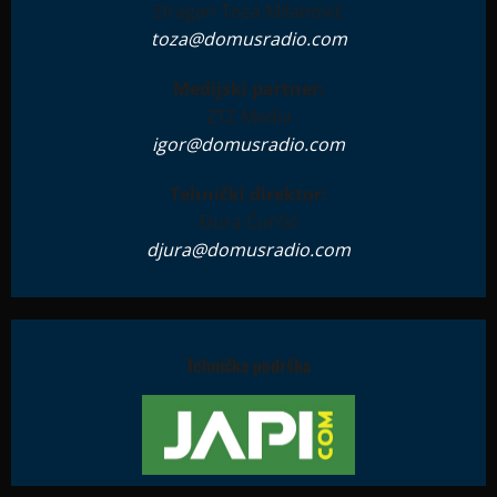
Dragan Toza Milanović
toza@domusradio.com
Medijski partner:
ZTZ Media
igor@domusradio.com
Tehnički direktor:
Đura Ćurčić
djura@domusradio.com
Tehnička podrška