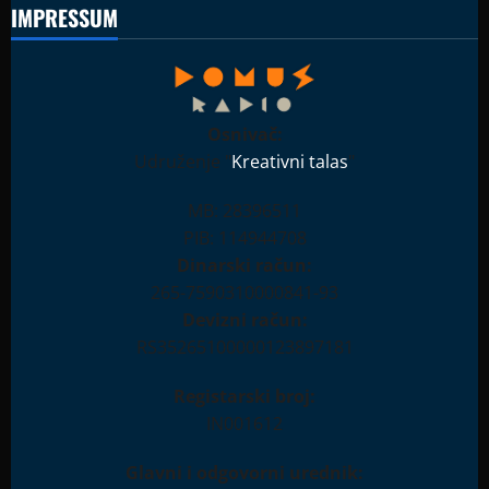
IMPRESSUM
Osnivač:
Udruženje "
Kreativni talas
"
MB: 28396511
PIB: 114944708
Dinarski račun:
265-7590310000841-93
Devizni račun:
RS35265100000123897181
Registarski broj:
IN001612
Glavni i odgovorni urednik: