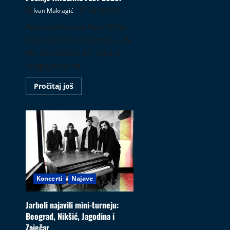
Ivan Makragić
24.06.2026
Festival Arsenal Fest 2026.
biće održan od četvrtka, 25.
06. do subote, 27. juna u
Kragujevcu na...
Read
Pročitaj još
more
about
Počinje
ARSENAL
FEST
2026.
Koncerti
Najave
Jarboli najavili mini-turneju:
Beograd, Nikšić, Jagodina i
Zaječar