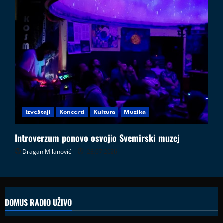
Izveštaji
Koncerti
Kultura
Muzika
Introverzum ponovo osvojio Svemirski muzej
Dragan Milanović
28.07.2026
DOMUS RADIO UŽIVO