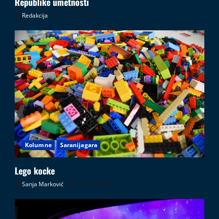
Republike umetnosti
Redakcija
05.08.2026
Kolumne
Saranijagara
Lego kocke
Sanja Marković
02.08.2026