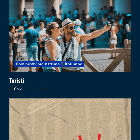
Coix protiv mejnstrima
Kolumne
Turisti
Coix
08.08.2026