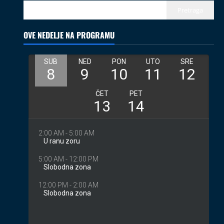
02.08.2026
Pretraga
3
OVE NEDELJE NA PROGRAMU
Izveštaji
Koncerti
Kultura
Muzika
Introverzum ponovo osvojio Svemirski
muzej
28.07.2026
4
Društvo
Vesti
Begej ponovo spaja ljude: Zrenjanin
ugostio međunarodni projekat „Ecluze
pe Bega“
5
26.07.2026
Coix protiv mejnstrima
Kolumne
Turisti
08.08.2026
1