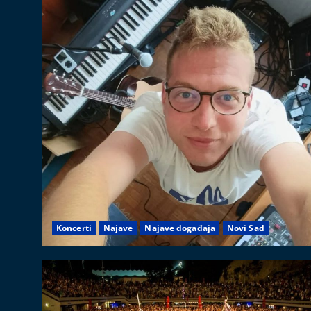
Koncerti
Najave
Najave događaja
Novi Sad