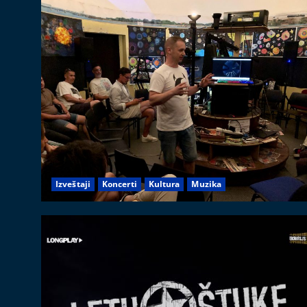
Izveštaji
Koncerti
Kultura
Muzika