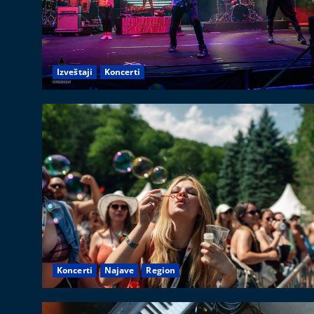
Izveštaji
Koncerti
Koncerti
Najave
Region