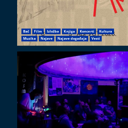
Bač
Film
Izložba
Knjiga
Koncerti
Kultura
Muzika
Najave
Najave događaja
Vesti