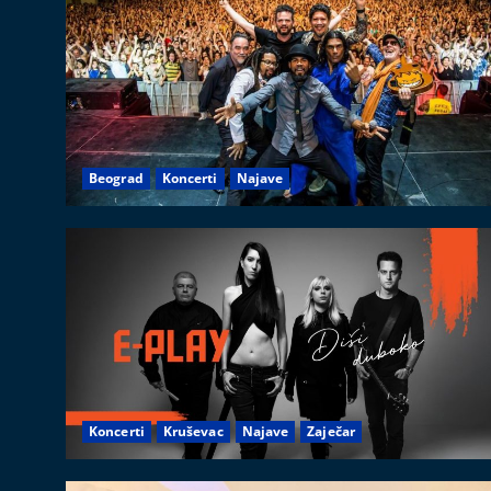
Beograd
Koncerti
Najave
Koncerti
Kruševac
Najave
Zaječar