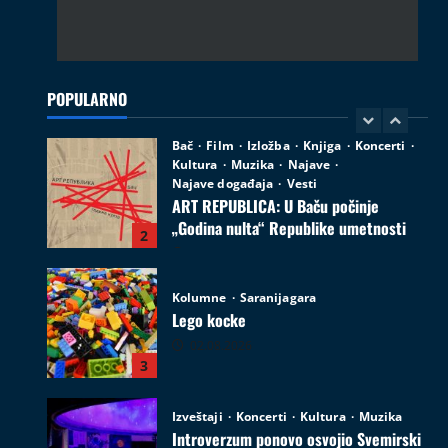
Bač
Film
Izložba
Knjiga
Koncerti
Kultura
Muzika
Najave
Najave događaja
Vesti
ART REPUBLICA: U Baču počinje
„Godina nulta“ Republike umetnosti
POPULARNO
2
05.08.2026
Kolumne
Saranijagara
Lego kocke
02.08.2026
3
Izveštaji
Koncerti
Kultura
Muzika
Introverzum ponovo osvojio Svemirski
muzej
28.07.2026
4
Društvo
Vesti
Begej ponovo spaja ljude: Zrenjanin