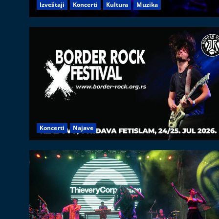
Izveštaji
Koncerti
Kultura
Muzika
Koncerti
Najave