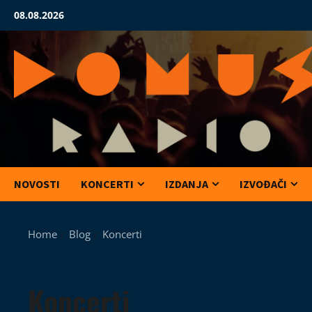
Skip
08.08.2026
to
content
NOVOSTI
KONCERTI
IZDANJA
IZVOĐAČI
Home
Blog
Koncerti
Koncerti