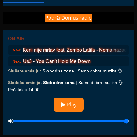
Podrži Domus radio
ON AIR
Keni nije mrtav feat. Zembo Latifa - Nema nazad
Now
Us3 - You Can't Hold Me Down
Next
Slušate emisiju:
Slobodna zona
| Samo dobra muzika 👌
Sledeća emisija:
Slobodna zona
| Samo dobra muzika 👌
Početak u 14:00
▶ Play