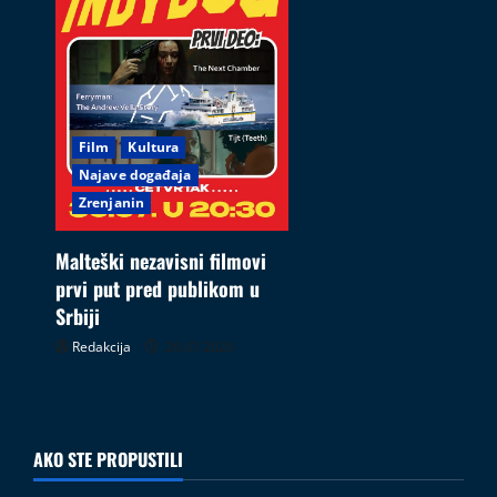
Film
Kultura
Najave događaja
Zrenjanin
Malteški nezavisni filmovi
prvi put pred publikom u
Srbiji
Redakcija
26.07.2026
AKO STE PROPUSTILI