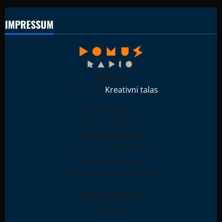
IMPRESSUM
Osnivač:
Udruženje "
Kreativni talas
"
MB: 28396511
PIB: 114944708
Dinarski račun:
265-7590310000841-93
Devizni račun:
RS35265100000123897181
Registarski broj:
IN001612