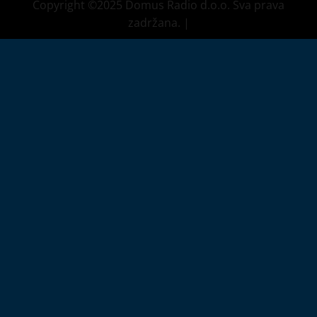
Copyright ©2025 Domus Radio d.o.o. Sva prava
zadržana.
|