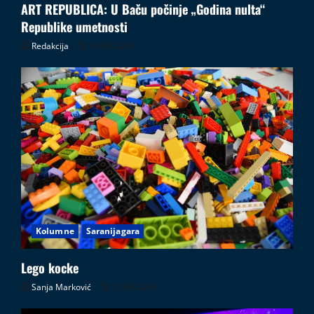
ART REPUBLICA: U Baču počinje „Godina nulta“
Republike umetnosti
Redakcija
05.08.2026
Kolumne
Saranijagara
Lego kocke
Sanja Marković
02.08.2026