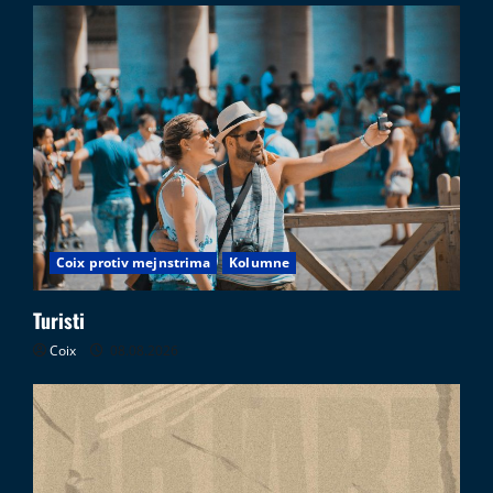
Coix protiv mejnstrima
Kolumne
Turisti
Coix
08.08.2026