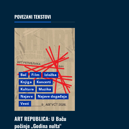
POVEZANI TEKSTOVI
Bač
Film
Izložba
Knjiga
Koncerti
Kultura
Muzika
Najave
Najave događaja
Vesti
ART REPUBLICA: U Baču
počinje „Godina nulta“