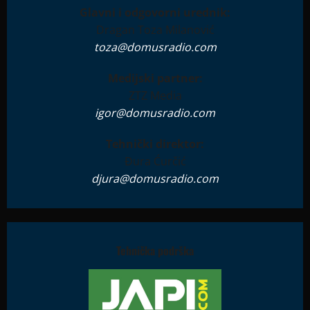
Glavni i odgovorni urednik:
Dragan Toza Milanović
toza@domusradio.com
Medijski partner:
ZTZ Media
igor@domusradio.com
Tehnički direktor:
Đura Ćurčić
djura@domusradio.com
Tehnička podrška