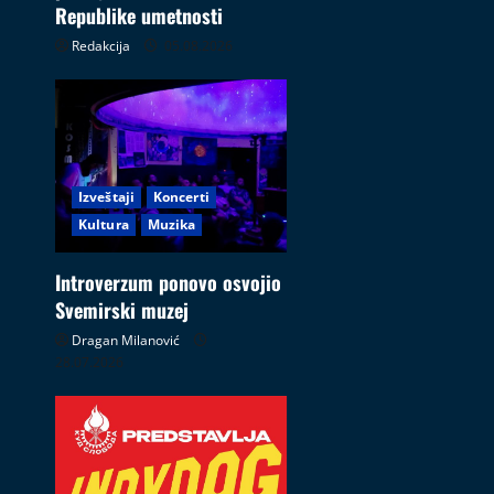
Republike umetnosti
Redakcija
05.08.2026
Izveštaji
Koncerti
Kultura
Muzika
Introverzum ponovo osvojio
Svemirski muzej
Dragan Milanović
28.07.2026