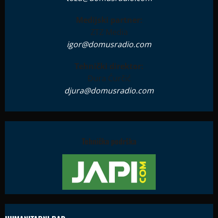
Medijski partner:
ZTZ Media
igor@domusradio.com
Tehnički direktor:
Đura Ćurčić
djura@domusradio.com
Tehnička podrška