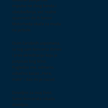
impulse ne zbog benda i
obezbeđenja, već realne
opasnosti da ih fanovi
Motorheda okače za muda
na jarbole.
Osim čarobnih uspomena,
sa tog sam koncerta doneo
i pres-akreditaciju koju je
potpisao bog lično.
Pogledao me, odmerio,
odsečno kazao „Here,
mate“ i dao mi je nazad.
Dovoljno za ovaj život.
Samo koncerata nikada
dovoljno.