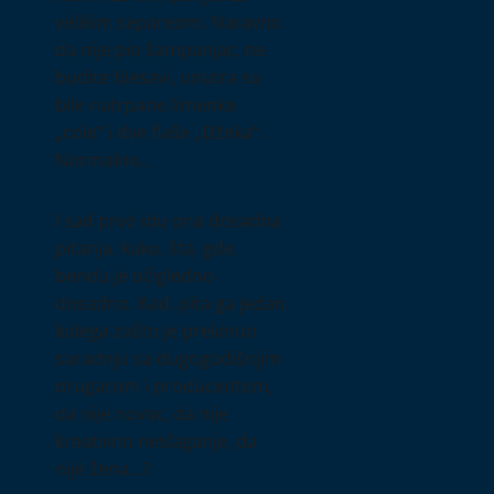
velikim separeom. Naravno
da nije pio šampanjac, ne
budite blesavi, unutra su
bile natrpane limenke
„cole“ i dve flaše „Džeka“.
Normalno…
I sad prvo idu ona dosadna
pitanja, kako, šta, gde,
bendu je očigledno
dosadno. Kad, pita ga jedan
kolega zašto je prekinuo
saradnju sa dugogodišnjim
drugarom i producentom,
da nije novac, da nije
kreativno neslaganje, da
nije žena…?