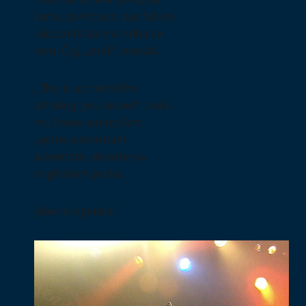
kartu do Vrbasa, kao fali im,
iako znaš da mu treba za
lozu. Čuj, „znaš“, osećaš.
„This is alchohol I’m
drinking, you know?!“, reče
mu čovek subotičkim
upitno-potvrdnim
ackentom, doduše na
engleskom jeziku.
Jebena legenda!