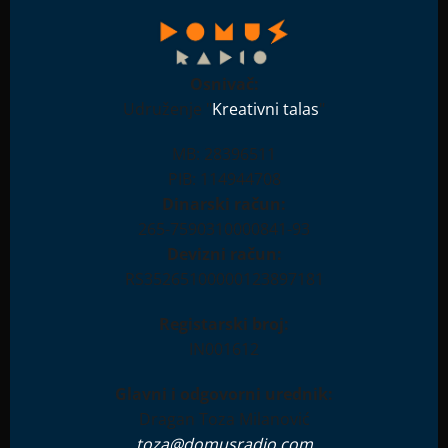
Osnivač:
Udruženje "
Kreativni talas
"
MB: 28396511
PIB: 114944708
Dinarski račun:
265-7590310000841-93
Devizni račun:
RS35265100000123897181
Registarski broj:
IN001612
Glavni i odgovorni urednik:
Dragan Toza Milanović
toza@domusradio.com