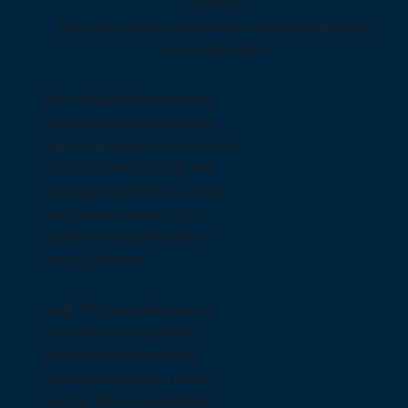
CC BY 2.0,
https://commons.wikimedia.org/w/index.php?
curid=6674846
Da ne davim, koncert na
Tašmajdanu je bio dobar.
Ne da se usereš, ali šta smo
tražili to smo i dobili. Pet
kopalja iznad EXIT-a, ali da
ne grešimo dušu, u tim
godimama razlika od 13
leta je golema.
Ipak, bilo ja malo tesno u
trenutku kada su flaše
počele da lete na binu,
količina imbecila u Srbiji i
tada je bila na zavidnom