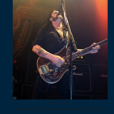
By Lorri37 –
https://www.flickr.com/photos/lorri37/62479760/,