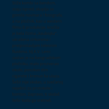
Stiže kombi sa bendom,
staju ispred, skuplja se
gomila novinara i fotografa,
a na pločnik, kao u western
filmu B produkcije, kročila
je bela čizma „kaubojka“,
ukrašena cirkonima i
pretpostavljam telesnim
fluidima. NJ.K.V. Lemi
zastao je na beogradskom
pločniku, malo prozverao
okolo, povukao dim
cigarete i krenuo ka ulazu.
Šešir nije skidao, u svečanoj
nejebici za protokole i
bonton. Zapravo, ti skidaš
šešir kada ga sretneš.