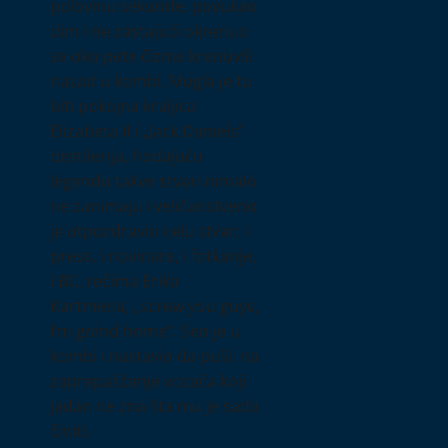
polovinu sekunde, povukao
dim i ne zastajući okrenuo
se oko pete čizme krenuvši
nazad u kombi. Mogla je tu
biti pokojna kraljica
Elizabeta II i „Jack Daniels“
destilerija, hodajuću
legendu takve stvari nimalo
ne zanimaju i veličanstveno
je otpozdravio celu stvar: i
press, i novinare, i fotkanje,
i BC, rečima Erika
Kartmena, „screw you guys,
I’m goind home“. Seo je u
kombi i nastavio da puši, na
zaprepašćenje vozača koji
jadan ne zna šta mu je sada
činiti.