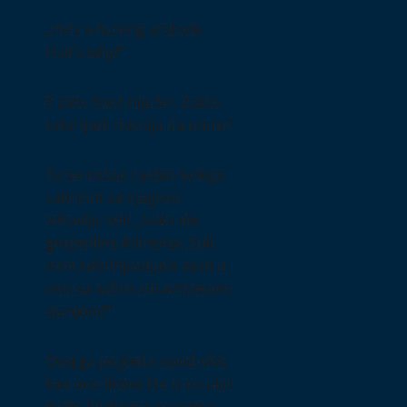
„He’s a fucking arshole,
that’s why!“
E zato život nije fer. Zašto
takvi ljudi moraju da umru?
Tu se našao i jedan kolega
zabrinut za njegovo
zdravlje, veli, „kako ide
gospodine Kilmister, čuli
smo zabrinjavajuće vesti u
vezi sa vašim zdravstvenim
stanjem?“
Ovaj ga pogleda ispod oka,
kao one likove što ti na ulici
traže 30 dinara za voznu