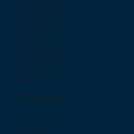
Nije čovek prošao pet
koraka, kad eto njega,
službenika BC, temeljno
kastriranog od svake
pojavne posebnosti i
harizme. Prilazi Lemiju i
ljubazno ga obaveštava da
se u prostorijama BC ne
puši, te da on ugasi
cigaretu i nastavi ka Sali za
konferencije.
Ono što sledi Pinki će
pamtiti ceo život.
Lemi ga je prvo zbunjeno
pogledao, razmislio