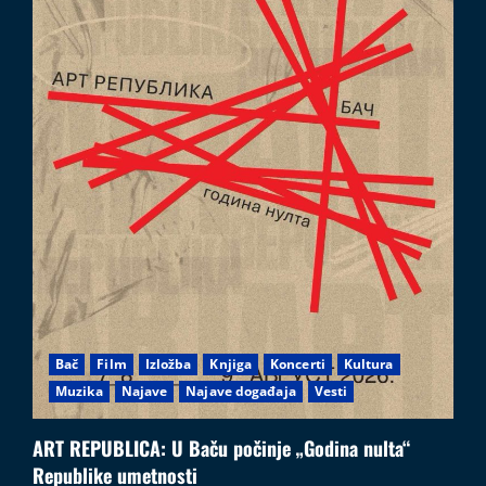
Bač
Film
Izložba
Knjiga
Koncerti
Kultura
Muzika
Najave
Najave događaja
Vesti
ART REPUBLICA: U Baču počinje „Godina nulta“
Republike umetnosti