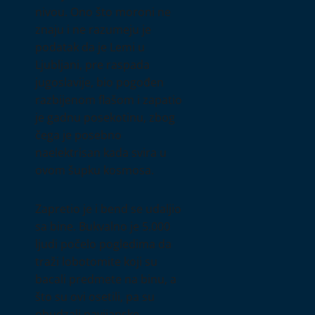
nivou. Ono što moroni ne
znaju i ne razumeju je
podatak da je Lemi u
Ljubljani, pre raspada
jugoslavije, bio pogođen
razbijenom flašom i zapatio
je gadnu posekotinu, zbog
čega je posebno
naelektrisan kada svira u
ovom šupku kosmosa.
Zapretio je i bend se udaljio
sa bine. Bukvalno je 5.000
ljudi počelo pogledima da
traži lobotomite koji su
bacali predmete na binu, a
što su ovi osetili, pa su
obudzali pavijanske