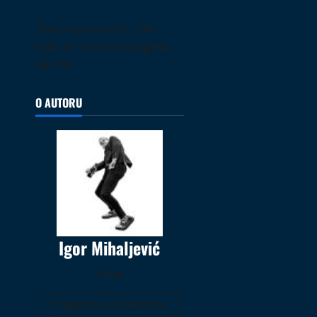
Život nije uvek fer, čak i
kada te milostivo pogleda
na tren.
O AUTORU
Igor Mihaljević
Editor
Pogledaj sve tekstove