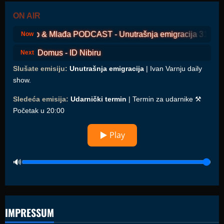
ON AIR
Daško & Mlađa PODCAST - Unutrašnja emigracija 317
Now
Domus - ID Nibiru
Next
Slušate emisiju:
Unutrašnja emigracija
| Ivan Varnju daily
show.
Sledeća emisija:
Udarnički termin
| Termin za udarnike ⚒️
Početak u 20:00
▶ Play
IMPRESSUM