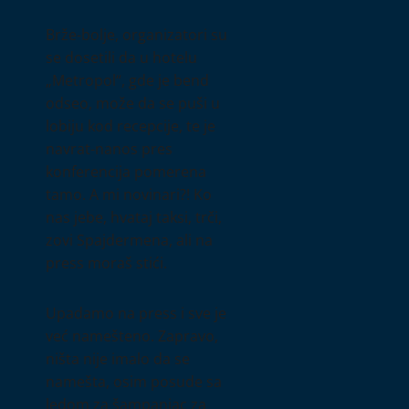
Brže-bolje, organizatori su
se dosetili da u hotelu
„Metropol“, gde je bend
odseo, može da se puši u
lobiju kod recepcije, te je
navrat-nanos pres
konferencija pomerena
tamo. A mi novinari?! Ko
nas jebe, hvataj taksi, trči,
zovi Spajdermena, ali na
press moraš stići.
Upadamo na press i sve je
već namešteno. Zapravo,
ništa nije imalo da se
namešta, osim posude sa
ledom za šampanjac za