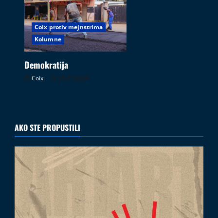
Coix protiv mejnstrima
Kolumne
Demokratija
Coix
25.07.2026
AKO STE PROPUSTILI