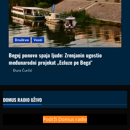
Društvo
Vesti
Begej ponovo spaja ljude: Zrenjanin ugostio
međunarodni projekat „Ecluze pe Bega“
Đura Ćurčić
26.07.2026
DOMUS RADIO UŽIVO
Podrži Domus radio