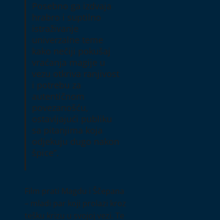
Posebno ga izdvaja
hrabro i suptilno
istraživanje
univerzalne teme
kako nečiji pokušaj
vraćanja magije u
vezu otkriva ranjivost
i potrebu za
autentičnom
povezanošću,
ostavljajući publiku
sa pitanjima koja
odjekuju dugo nakon
špice”.
Film prati Magdu i Ščepana
– mladi par koji prolazi kroz
tešku krizu u svojoj vezi. Te