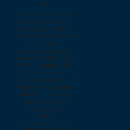
Autor
Studentkinja žurnalistike na
Filozofskom fakultetu u
Novom Sadu. Trenutno
dopisnica Zoomer-a i Youth
Vibes portala. Radila
epizodu za podkast Glas
Vojvodine. Rođena u Čačku,
završila Gimnaziju u Čačku.
Voli da sazna i oproba se u
različitim stvarima.
Posebno voli muziku i peva
u horu, a u uvek koristi
priliku da fotografiše ono
što primeti u svom
okruženju.
Pogledaj sve tekstove