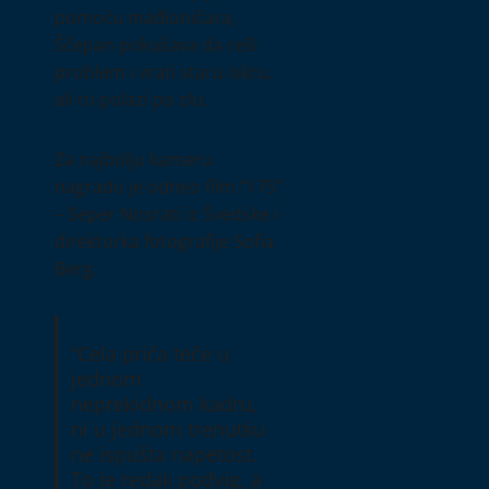
pomoću mađioničara,
Ščepan pokušava da reši
problem i vrati staru iskru,
ali to polazi po zlu.
Za najbolju kameru
nagradu je odneo film “175”
– Seper Nosrati iz Švedske i
direktorka fotografije Sofia
Berg.
“Cela priča teče u
jednom
neprekidnom kadru,
ni u jednom trenutku
ne ispušta napetost.
To je redak podvig, a