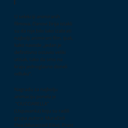
U selekciji animiranih
filmova, članovi žirija istakli
su da nije bilo lako izabrati
najbolji animirani film. Ipak,
kako navode „jedan je
definitivno ostavio veliki
utisak, tako da smo na
kraju jednoglasno doneli
odluku“.
Nagradu za najbolju
animaciju ponela je
“CIUCCIARELLA”
(Uspavanka) koju su radili
grupa autora: Muračioli
Elea (Muraccioli Eléa), Prust