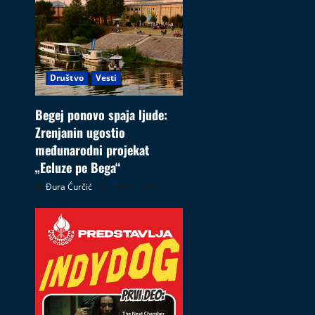
Društvo
Vesti
Begej ponovo spaja ljude:
Zrenjanin ugostio
međunarodni projekat
„Ecluze pe Bega“
Đura Ćurčić
26.07.2026