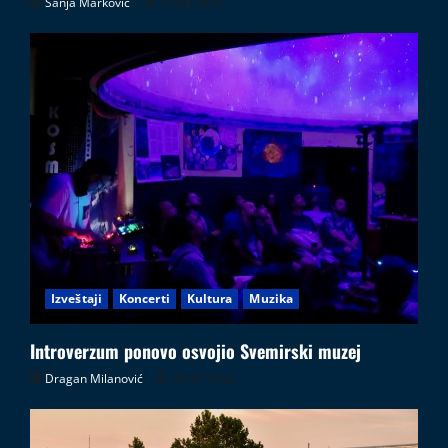
Sanja Marković
02.08.2026
Izveštaji
Koncerti
Kultura
Muzika
Introverzum ponovo osvojio Svemirski muzej
Dragan Milanović
28.07.2026