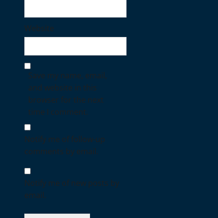
Website
Save my name, email,
and website in this
browser for the next
time I comment.
Notify me of follow-up
comments by email.
Notify me of new posts by
email.