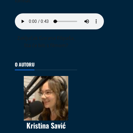
format.
Zaključak Gorana Filipaša,
šta će biti s filmom?
O AUTORU
Kristina Savić