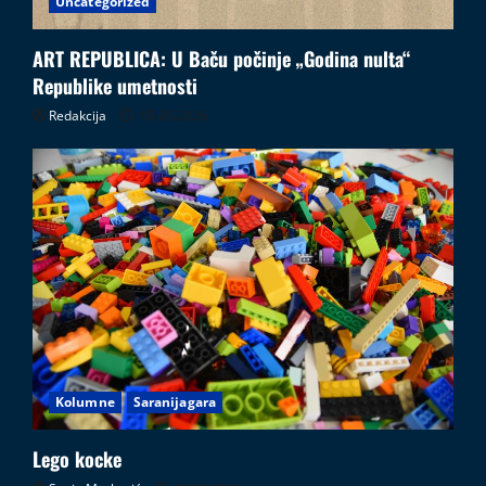
Uncategorized
ART REPUBLICA: U Baču počinje „Godina nulta“
Republike umetnosti
Redakcija
05.08.2026
Kolumne
Saranijagara
Lego kocke