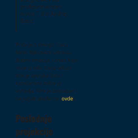
profesionalnom
nivou ”, žiri Andrej
Basić
Priča je o devojci i ovci
Mina. Njihovom odnosu,
dubini emocija, i snazi koju
nose u sebi. Ovca odlazi,
dok je devojka ljuta i
razočarana zašto je
ostavlja. Film je dostupan i
na jutjub platformi (
ovde
).
Poslednje
projekcije