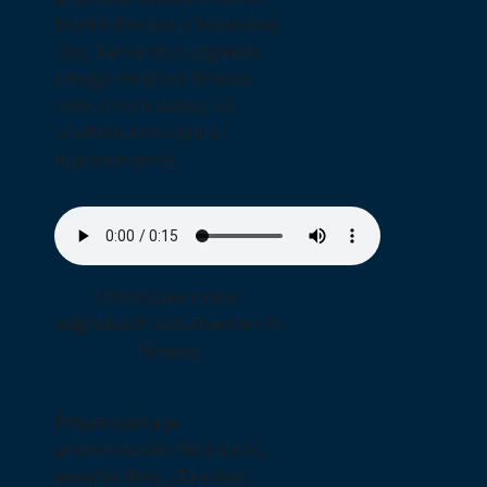
kratkih filmova u Kosovskoj
ulici. Tamo smo odgledali
mnogo mračnih filmova
nalik crnom talasu, sa
snažnim emocijama i
dubinom priče.
Utisci bake nakon
odgledanih dokumentarnih
filmova
Projekcijama je
prisustvovala i Nina Lazić,
autorka filma „Za milion