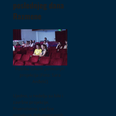
poslednjeg dana
Razmene
Publika tokom poslednjih
projekcija (Foto: Sara
Anđelić)
Ujedno, u nedelju su bile i
završne projekcije.
Prvenstveno završne
projekcije dokumentarnih