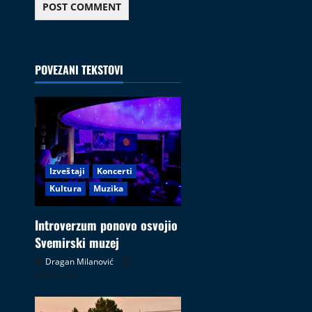
POVEZANI TEKSTOVI
Izveštaji
Koncerti
Kultura
Muzika
Introverzum ponovo osvojio
Svemirski muzej
Dragan Milanović
28.07.2026