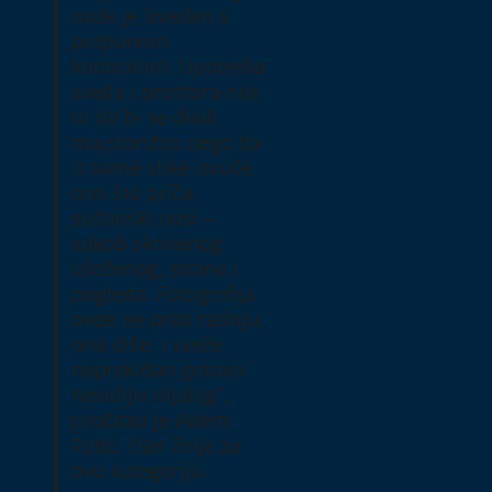
ovde je izveden s
potpunom
kontrolom. Upotreba
svetla i prostora nije
tu da bi se divili
majstorstvu nego da
iz same slike izvuče
ono što priča
suštinski nosi –
sukob skrivenog
izloženog, strana i
pogleda. Fotografija
ovde ne prati radnju,
ona diše, i sveže
neprekidan gotovo
nevidljiv dijalog”,
pročitao je Adem
Tutić, član žirija za
ovu kategoriju.