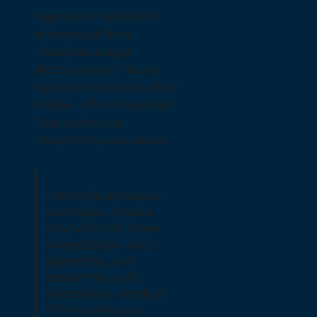
Nagrada za najbolji film
dodeljena je filmu
„Razbijena magija”
(Rozczarowani) Platona
Ogareva i Marcjane Lelek iz
Poljske, a član žirija Adem
Tutić pročitao je
obrazloženje ove odluke.
“Vešto balansirajući
komediju i dramu,
kroz vrhunski ritam,
kompoziciju i rad s
glumcima, ovo
ostvarenje nudi
kohezivno i uverljivo
filmsko iskustvo.