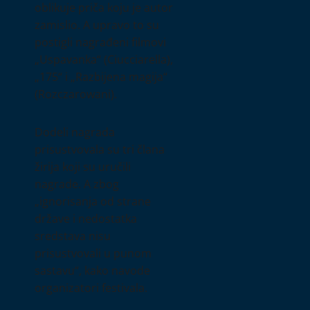
oblikuje priča koju je autor
zamislio. A upravo to su
postigli nagrađeni filmovi
„Uspavanka“ (Ciucciarella),
„175“ i „Razbijena magija“
(Rozczarowani).
Dodeli nagrada
prisustvovala su tri člana
žirija koji su uručili
nagrade. A zbog
„ignorisanja od strane
države i nedostatka
sredstava nisu
prisustvovali u punom
sastavu“, kako navode
organizatori festivala.