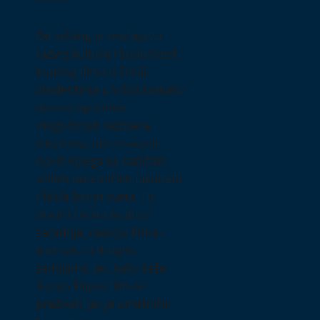
Od velikog je značaja za
razvoj kulture i budućnost
kratkog filma u Srbiji.
Studentima u Srbiji svakako
donosi ogromne
mogućnosti razmene
iskustava, upoznavanje
novih kolega sa različitih
velikih umetničkih fakulteta
i škola širom sveta. To
otvara i vrata buduće
saradnje, razvoju filma i
kod nas i u drugim
zemljama. Jer, kako kaže
Goran Filipaš film će
preživeti, jer je umetnički