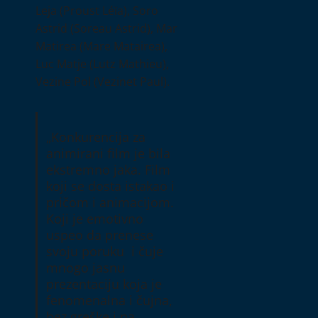
Leja (Proust Léïa), Soro
Astrid (Soreau Astrid), Mar
Matirea (Mare Matairea),
Luc Matje (Lutz Mathieu),
Vezine Pol (Vezinet Paul).
„Konkurencija za
animirani film je bila
ekstremno jaka. Film
koji se dosta istakao i
pričom i animacijom.
Koji je emotivno
uspeo da prenese
svoju poruku i čuje
mnogo jasnu
prezentaciju koja je
fenomenalna i čujna,
bez greške i na