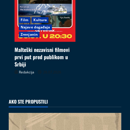
Film
Kultura
Najave događaja
Zrenjanin
Malteški nezavisni filmovi
prvi put pred publikom u
Srbiji
Redakcija
26.07.2026
AKO STE PROPUSTILI