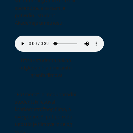
su pomerili granice i razbili
stereotipe, a to nam je
potvrdio i student
Akademije umetnosti.
Utisak studenta nakon
odgledanih animiranih i
igranih filmova
“Razmena” je međunarodni
studentski festival
kratkometražnog filma, a
ove godine 3. put po redu
ugostio je filmove iz celog
sveta.