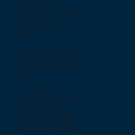
godina“, pa je nakon
odgledanih filmova izdvojila
„Оlimpijsko smeće“
(Olympic trash) kao svoj
omiljeni.
„Volim kada je nešto kratko
i kada ima suštinu. Ne priča
puno a sve je rekao“, istakla
je Nina.
A nakon odgledanih
animiranih i igranih kratkih
filmova u Radničkom
domu, sabrali smo utiske i
čekali proglašenje najbolja
tri. Sve obuhvativši, filmovi