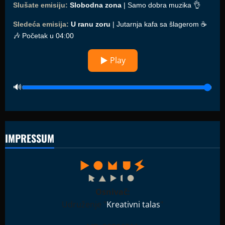
Slušate emisiju:
Slobodna zona
| Samo dobra muzika 👌
Sledeća emisija:
U ranu zoru
| Jutarnja kafa sa šlagerom ☕️
🎶 Početak u 04:00
▶ Play
IMPRESSUM
Osnivač:
Udruženje "
Kreativni talas
"