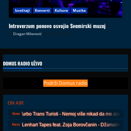
Izveštaji
Koncerti
Kultura
Muzika
Introverzum ponovo osvojio Svemirski muzej
Dragan Milanović
28.07.2026
DOMUS RADIO UŽIVO
Podrži Domus radio
ON AIR
Turbo Trans Turisti - Nemoj više nikad da me zoveš
Now
Lenhart Tapes feat. Zoja Borovčanin - Džamahirija
Next