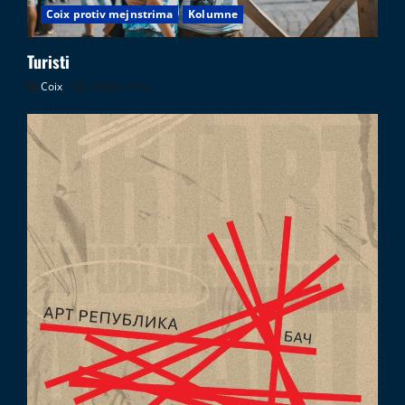
Coix protiv mejnstrima
Kolumne
Turisti
Coix
08.08.2026