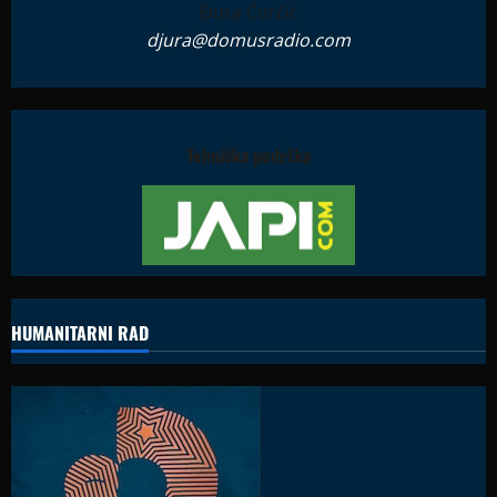
Đura Ćurčić
djura@domusradio.com
Tehnička podrška
HUMANITARNI RAD