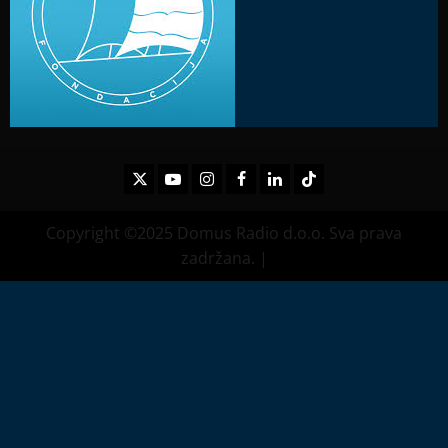
Twitter
Youtube
Instagram
Facebook
LinkedIn
TikTok
Copyright ©2025 Domus Radio d.o.o. Sva prava
zadržana.
|