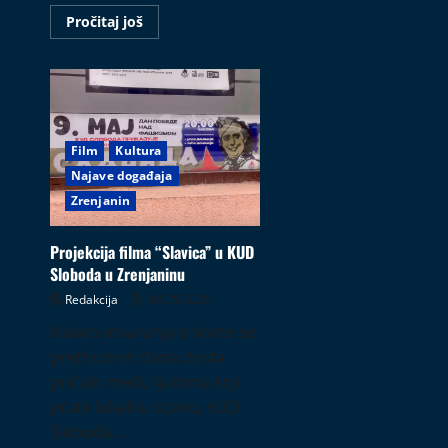
Read
Pročitaj još
more
about
Bunt
počinje
pitanjem
„Zašto?“
Film
Kultura
Najave događaja
Zrenjanin
Projekcija filma “Slavica” u KUD
Sloboda u Zrenjaninu
Redakcija
08.05.2026
Nakon otvaranja o kome se
prethodnih dana dosta
pričalo među ljudima koji
prate lokalnu scenu, KUD
Sloboda...