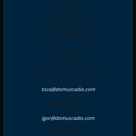
MB: 28396511
PIB: 114944708
Dinarski račun:
265-7590310000841-93
Devizni račun:
RS35265100000123897181
Registarski broj:
IN001612
Glavni i odgovorni urednik:
Dragan Toza Milanović
toza@domusradio.com
Medijski partner:
ZTZ Media
igor@domusradio.com
Tehnički direktor: