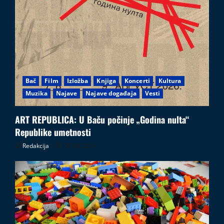
Bač
Film
Izložba
Knjiga
Koncerti
Kultura
Muzika
Najave
Najave događaja
Vesti
ART REPUBLICA: U Baču počinje „Godina nulta“
Republike umetnosti
Redakcija
05.08.2026