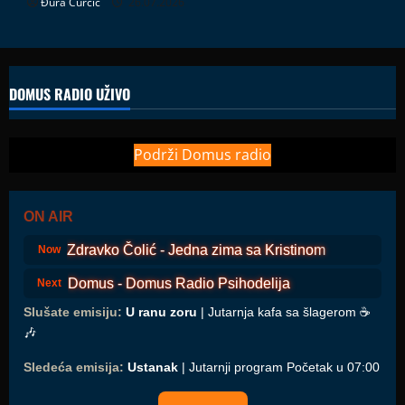
Đura Ćurčić
26.07.2026
DOMUS RADIO UŽIVO
Podrži Domus radio
ON AIR
Zdravko Čolić - Jedna zima sa Kristinom
Now
Domus - Domus Radio Psihodelija
Next
Slušate emisiju:
U ranu zoru
| Jutarnja kafa sa šlagerom ☕️
🎶
Sledeća emisija:
Ustanak
| Jutarnji program Početak u 07:00