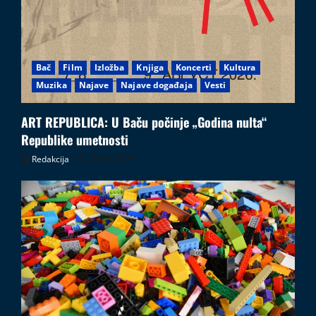
Bač
Film
Izložba
Knjiga
Koncerti
Kultura
Muzika
Najave
Najave događaja
Vesti
ART REPUBLICA: U Baču počinje „Godina nulta“
Republike umetnosti
Redakcija
05.08.2026