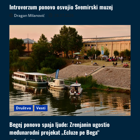
Introverzum ponovo osvojio Svemirski muzej
Dragan Milanović
28.07.2026
Društvo
Vesti
Begej ponovo spaja ljude: Zrenjanin ugostio
međunarodni projekat „Ecluze pe Bega“