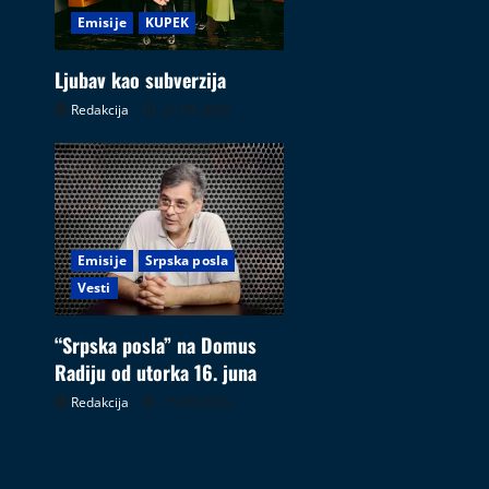
Emisije
KUPEK
Ljubav kao subverzija
Redakcija
22.06.2026
Emisije
Srpska posla
Vesti
“Srpska posla” na Domus
Radiju od utorka 16. juna
Redakcija
15.06.2026