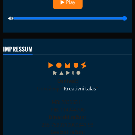
▶ Play
IMPRESSUM
Osnivač:
Udruženje "
Kreativni talas
"
MB: 28396511
PIB: 114944708
Dinarski račun:
265-7590310000841-93
Devizni račun: