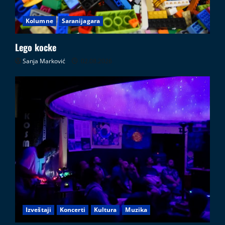
Kolumne
Saranijagara
Lego kocke
Sanja Marković
02.08.2026
Izveštaji
Koncerti
Kultura
Muzika