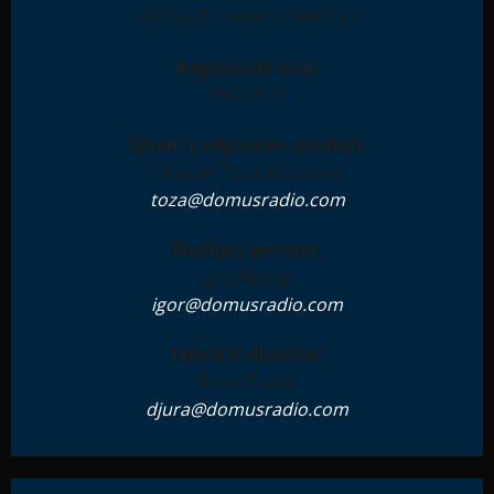
RS35265100000123897181
Registarski broj:
IN001612
Glavni i odgovorni urednik:
Dragan Toza Milanović
toza@domusradio.com
Medijski partner:
ZTZ Media
igor@domusradio.com
Tehnički direktor:
Đura Ćurčić
djura@domusradio.com