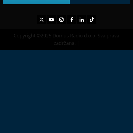
Twitter
Youtube
Instagram
Facebook
LinkedIn
TikTok
Copyright ©2025 Domus Radio d.o.o. Sva prava
zadržana.
|