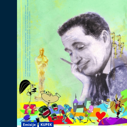
Emisije
KUPEK