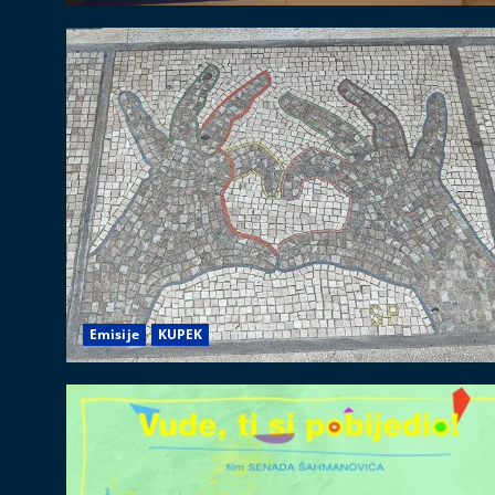
Emisije
KUPEK