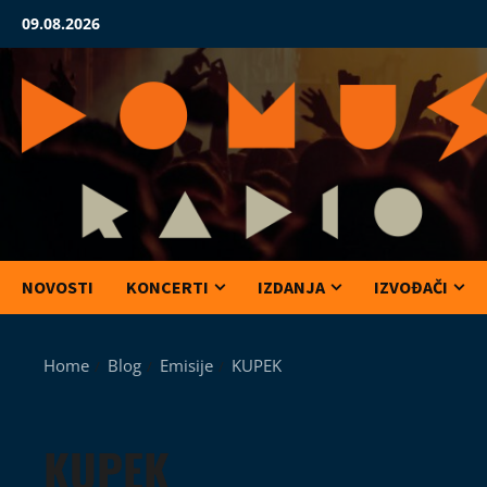
Skip
09.08.2026
to
content
NOVOSTI
KONCERTI
IZDANJA
IZVOĐAČI
Home
Blog
Emisije
KUPEK
KUPEK