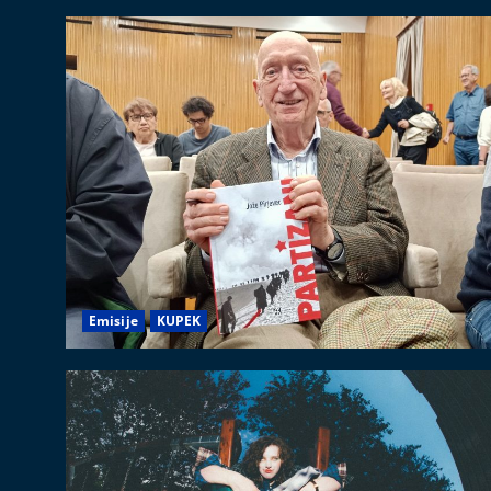
Emisije
KUPEK