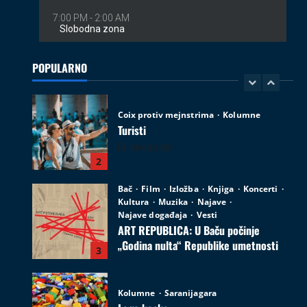
Coix protiv mejnstrima
Kolumne
Turisti
08.08.2026
POPULARNO
2
Bač
Film
Izložba
Knjiga
Koncerti
Kultura
Muzika
Najave
Najave događaja
Vesti
ART REPUBLICA: U Baču počinje
„Godina nulta“ Republike umetnosti
3
05.08.2026
Kolumne
Saranijagara
Lego kocke
02.08.2026
4
Izveštaji
Koncerti
Kultura
Muzika
Introverzum ponovo osvojio Svemirski