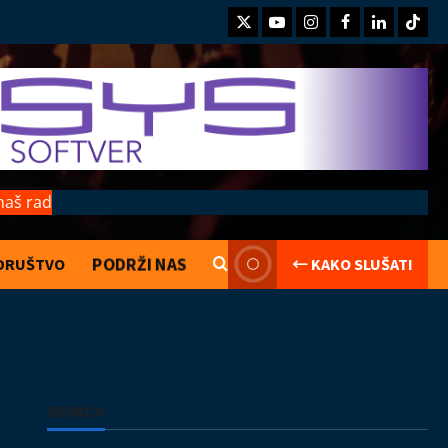
Twitter
Youtube
Instagram
Facebook
LinkedIn
TikTo
naš rad
PODRŽI NAS
DRUŠTVO
← KAKO SLUŠATI
Coix protiv mejnstrima
Kolumne
Turisti
08.08.2026
2
Bač
Film
Izložba
Knjiga
Koncerti
SEARCH
Kultura
Muzika
Najave
Najave događaja
Vesti