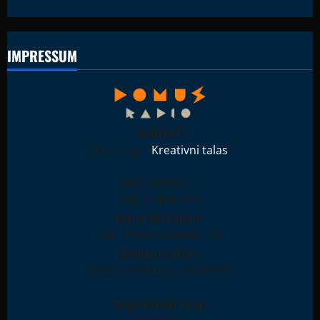
IMPRESSUM
Osnivač:
Udruženje "
Kreativni talas
"
MB: 28396511
PIB: 114944708
Dinarski račun:
265-7590310000841-93
Devizni račun:
RS35265100000123897181
Registarski broj: