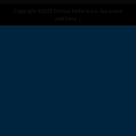
Copyright ©2025 Domus Radio d.o.o. Sva prava
zadržana.
|