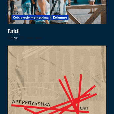
Coix protiv mejnstrima
Kolumne
Turisti
Coix
08.08.2026