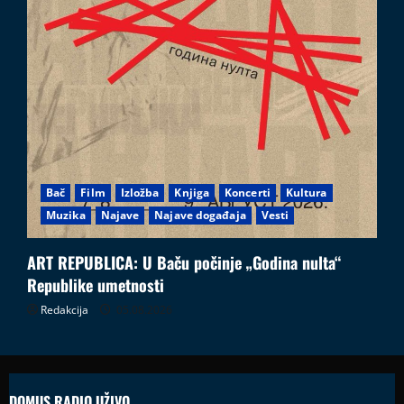
Bač
Film
Izložba
Knjiga
Koncerti
Kultura
Muzika
Najave
Najave događaja
Vesti
ART REPUBLICA: U Baču počinje „Godina nulta“
Republike umetnosti
Redakcija
05.08.2026
DOMUS RADIO UŽIVO