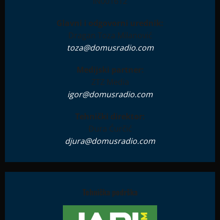
IN001612
Glavni i odgovorni urednik:
Dragan Toza Milanović
toza@domusradio.com
Medijski partner:
ZTZ Media
igor@domusradio.com
Tehnički direktor:
Đura Ćurčić
djura@domusradio.com
Tehnička podrška