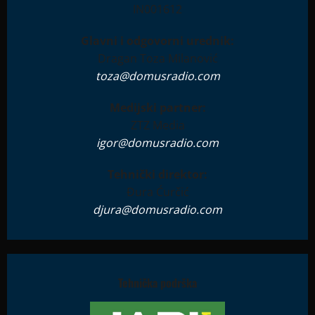
IN001612
Glavni i odgovorni urednik:
Dragan Toza Milanović
toza@domusradio.com
Medijski partner:
ZTZ Media
igor@domusradio.com
Tehnički direktor:
Đura Ćurčić
djura@domusradio.com
Tehnička podrška