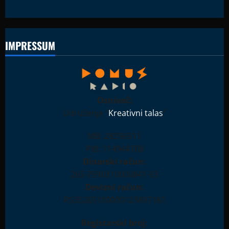
IMPRESSUM
Osnivač:
Udruženje "
Kreativni talas
"
MB: 28396511
PIB: 114944708
Dinarski račun:
265-7590310000841-93
Devizni račun:
RS35265100000123897181
Registarski broj: