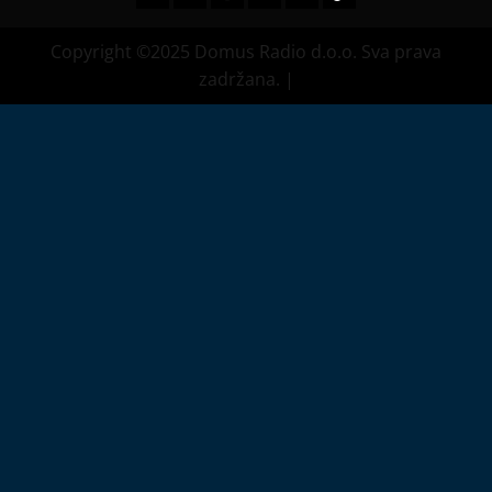
Copyright ©2025 Domus Radio d.o.o. Sva prava
zadržana.
|