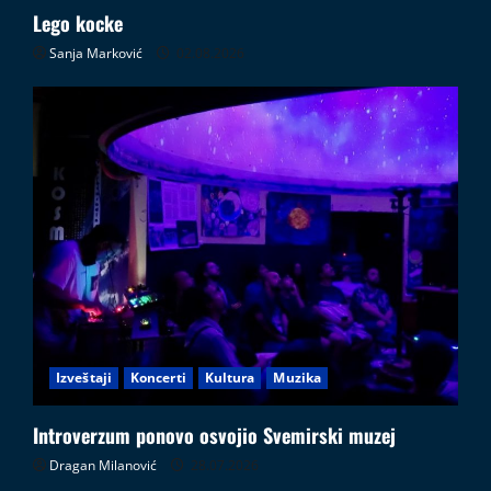
Lego kocke
Sanja Marković
02.08.2026
Izveštaji
Koncerti
Kultura
Muzika
Introverzum ponovo osvojio Svemirski muzej
Dragan Milanović
28.07.2026