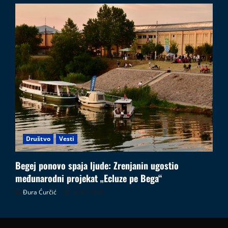
Društvo
Vesti
Begej ponovo spaja ljude: Zrenjanin ugostio
međunarodni projekat „Ecluze pe Bega“
Đura Ćurčić
26.07.2026