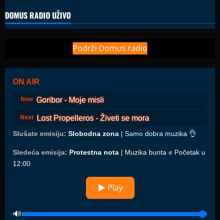
DOMUS RADIO UŽIVO
Podrži Domus radio
ON AIR
Goribor - Moje misli
Now
Lost Propelleros - Živeti se mora
Next
Slušate emisiju:
Slobodna zona
| Samo dobra muzika 👌
Sledeća emisija:
Protestna nota
| Muzika bunta ✊ Početak u
12:00
▶ Play