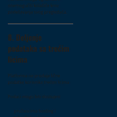
onemogućiti kolačiće kroz
podešavanja svog pregledača.
8. Deljenje
podataka sa trećim
licima
Platforma ne prodaje lične
podatke korisnika trećim licima.
Podaci mogu biti dostupni:
pružaocima hosting i