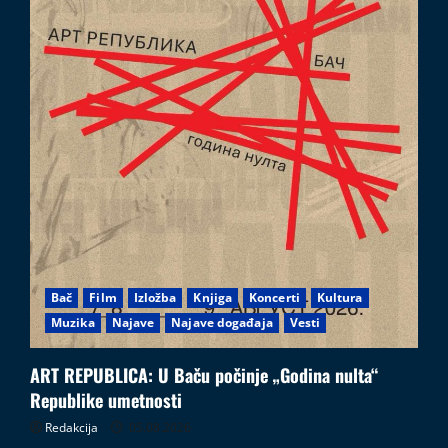
Bač
Film
Izložba
Knjiga
Koncerti
Kultura
Muzika
Najave
Najave događaja
Vesti
ART REPUBLICA: U Baču počinje „Godina nulta“
Republike umetnosti
Redakcija
05.08.2026