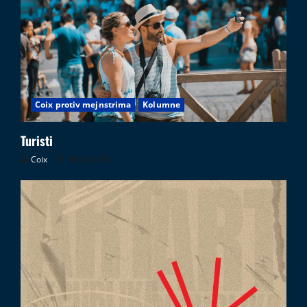
Coix protiv mejnstrima
Kolumne
Turisti
Coix
08.08.2026