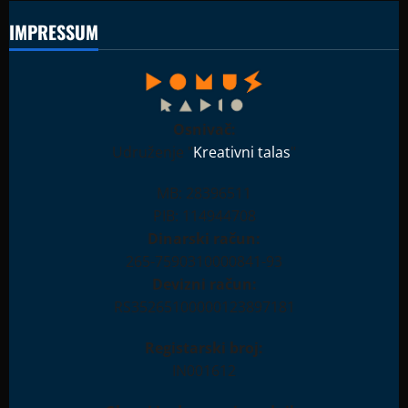
IMPRESSUM
Osnivač:
Udruženje "
Kreativni talas
"
MB: 28396511
PIB: 114944708
Dinarski račun:
265-7590310000841-93
Devizni račun:
RS35265100000123897181
Registarski broj:
IN001612