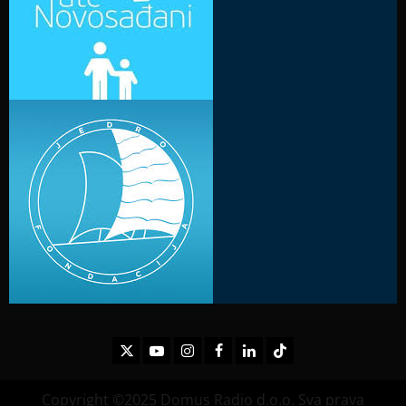
Twitter
Youtube
Instagram
Facebook
LinkedIn
TikTok
Copyright ©2025 Domus Radio d.o.o. Sva prava