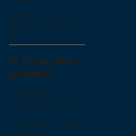
Platforma nije odgovorna za
politiku privatnosti i sadržaj tih
servisa.
12. Izmene politike
privatnosti
Platforma zadržava pravo
izmene ove Politike privatnosti u
bilo kom trenutku.
Ažurirana verzija biće objavljena
na ovoj stranici.