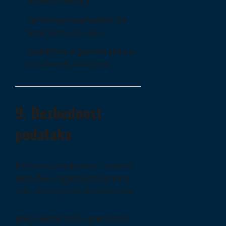
tehničkih usluga
servisima neophodnim za
funkcionisanje sajta
nadležnim organima kada je
to zakonski obavezno
9. Bezbednost
podataka
Platforma preduzima razumne
tehničke i organizacione mere
radi zaštite podataka korisnika.
Ipak, nijedan način prenosa ili