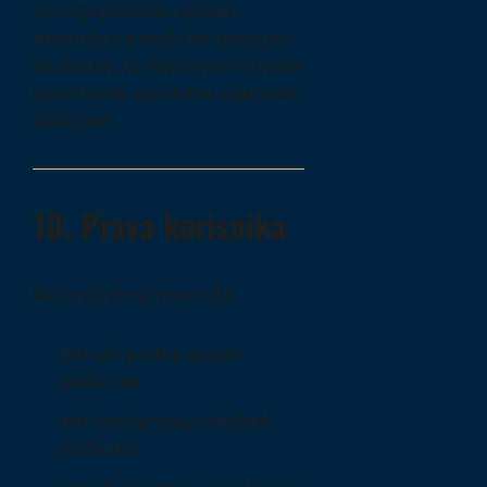
čuvanja podataka putem
interneta ne može biti potpuno
bezbedan, te Platforma ne može
garantovati apsolutnu sigurnost
podataka.
10. Prava korisnika
Korisnici imaju pravo da:
zatraže pristup svojim
podacima
zatraže ispravku netačnih
podataka