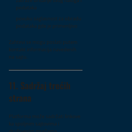
zatraže brisanje svog naloga i
podataka
povuku saglasnost za obradu
podataka gde je primenljivo
Zahtevi se mogu poslati putem
kontakt informacija navedenih
na sajtu.
11. Sadržaj trećih
strana
Platforma može sadržati linkove
ka spoljnim sajtovima i
društvenim mrežama.