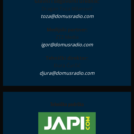
Glavni i odgovorni urednik:
Dragan Toza Milanović
toza@domusradio.com
Medijski partner:
ZTZ Media
igor@domusradio.com
Tehnički direktor:
Đura Ćurčić
djura@domusradio.com
Tehnička podrška