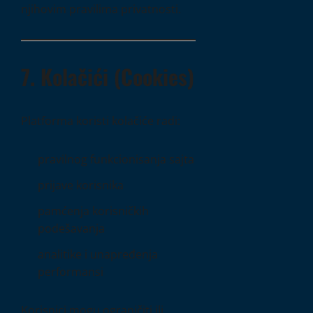
njihovim pravilima privatnosti.
7. Kolačići (Cookies)
Platforma koristi kolačiće radi:
pravilnog funkcionisanja sajta
prijave korisnika
pamćenja korisničkih
podešavanja
analitike i unapređenja
performansi
Korisnici mogu ograničiti ili