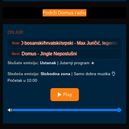
Podrži Domus radio
ON AIR
COSMO bosanski/hrvatski/srpski - Max Juričić, legenda s oto
Now
Domus - Jingle Neposlušni
Next
Slušate emisiju:
Ustanak
| Jutarnji program ☀️
Sledeća emisija:
Slobodna zona
| Samo dobra muzika 👌
Početak u 10:00
▶ Play