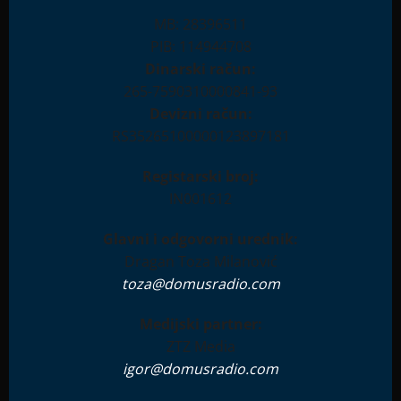
MB: 28396511
PIB: 114944708
Dinarski račun:
265-7590310000841-93
Devizni račun:
RS35265100000123897181
Registarski broj:
IN001612
Glavni i odgovorni urednik:
Dragan Toza Milanović
toza@domusradio.com
Medijski partner:
ZTZ Media
igor@domusradio.com