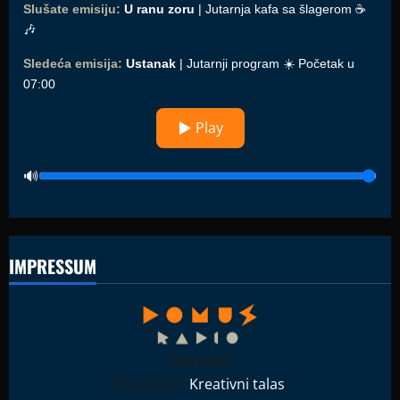
Slušate emisiju:
U ranu zoru
| Jutarnja kafa sa šlagerom ☕️
🎶
Sledeća emisija:
Ustanak
| Jutarnji program ☀️ Početak u
07:00
▶ Play
IMPRESSUM
Osnivač:
Udruženje "
Kreativni talas
"