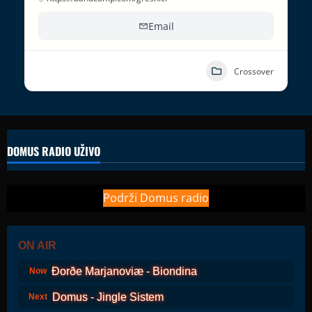
Email
Crossover
DOMUS RADIO UŽIVO
Podrži Domus radio
ON AIR
Ðorðe Marjanoviæ - Biondina
Now
Domus - Jingle Sistem
Next