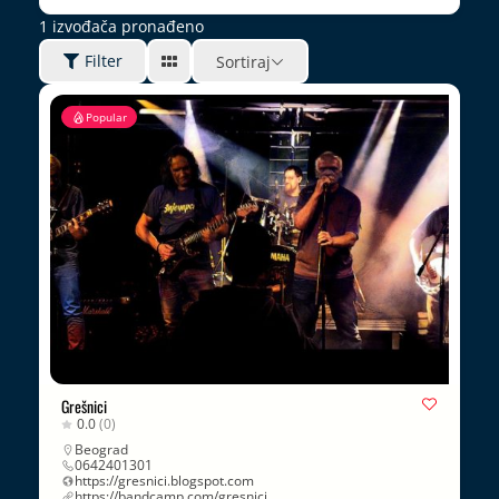
1
izvođača pronađeno
Filter
Sortiraj
Popular
Grešnici
0.0
(0)
Beograd
0642401301
https://gresnici.blogspot.com
https://bandcamp.com/gresnici