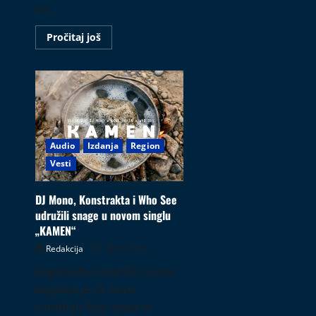
se...
Read
Pročitaj još
more
about
Deadrail
nastavlja
autorski
put
novim
singlom
„On
Clouds“
Audio
Izdanja
Region
Vesti
DJ Mono, Konstrakta i Who See
udružili snage u novom singlu
„KAMEN“
Redakcija
30.06.2026
Regionalna muzička scena
bogatija je za novu
saradnju koja spaja tri