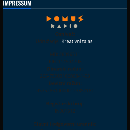
IMPRESSUM
Osnivač:
Udruženje "
Kreativni talas
"
MB: 28396511
PIB: 114944708
Dinarski račun:
265-7590310000841-93
Devizni račun:
RS35265100000123897181
Registarski broj:
IN001612
Glavni i odgovorni urednik: