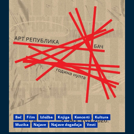
Bač
Film
Izložba
Knjiga
Koncerti
Kultura
Muzika
Najave
Najave događaja
Vesti