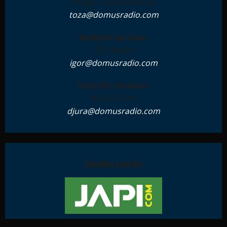
Dragan Toza Milanović
toza@domusradio.com
Medijski partner:
ZTZ Media
igor@domusradio.com
Tehnički direktor:
Đura Ćurčić
djura@domusradio.com
Tehnička podrška