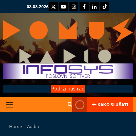
Skip
Twitter
Youtube
Instagram
Facebook
LinkedIn
TikTok
08.08.2026
to
content
Podrži naš rad
← KAKO SLUŠATI
Primary
Kolumne
Menu
Saranijaga
L
Home
Audio
e