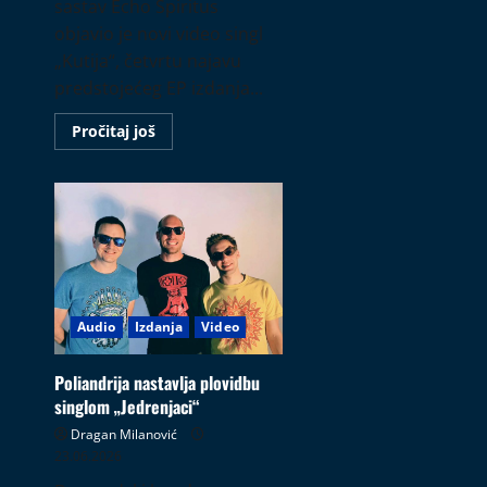
sastav Echo Spiritus
objavio je novi video singl
„Kutija“, četvrtu najavu
predstojećeg EP izdanja...
Read
Pročitaj još
more
about
Echo
Spiritus
singlom
„Kutija“
najavljuje
novo
izdanje
„Čovek
bez
dimenzija“
Audio
Izdanja
Video
Poliandrija nastavlja plovidbu
singlom „Jedrenjaci“
Dragan Milanović
23.06.2026