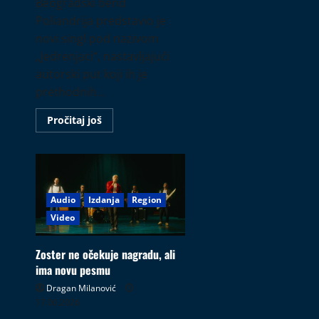
Beogradski bend
Poliandrija predstavio je
novi singl pod nazivom
„Jedrenjaci“, nastavljajući
autorski put koji ih je
prethodnih...
Read
Pročitaj još
more
about
Poliandrija
nastavlja
plovidbu
singlom
„Jedrenjaci“
Audio
Izdanja
Region
Video
Zoster ne očekuje nagradu, ali
ima novu pesmu
Dragan Milanović
17.06.2026