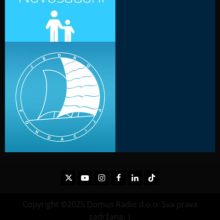
Twitter
Youtube
Instagram
Facebook
LinkedIn
TikTok
Copyright ©2025 Domus Radio d.o.o. Sva prava
zadržana.
|