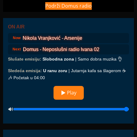
Podrži Domus radio
ON AIR
Nikola Vranjković - Arsenije
Now
Domus - Neposlušni radio Ivana 02
Next
Slušate emisiju:
Slobodna zona
| Samo dobra muzika 👌
Sledeća emisija:
U ranu zoru
| Jutarnja kafa sa šlagerom ☕️
🎶 Početak u 04:00
▶ Play