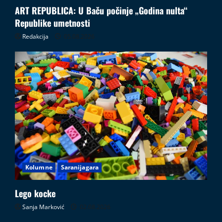
ART REPUBLICA: U Baču počinje „Godina nulta“
Republike umetnosti
Redakcija
05.08.2026
Kolumne
Saranijagara
Lego kocke
Sanja Marković
02.08.2026