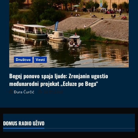
Društvo
Vesti
Begej ponovo spaja ljude: Zrenjanin ugostio
međunarodni projekat „Ecluze pe Bega“
Đura Ćurčić
26.07.2026
DOMUS RADIO UŽIVO