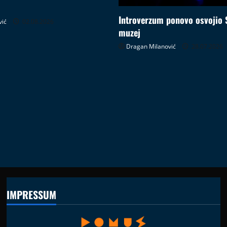
Introverzum ponovo osvojio 
vić
02.08.2026
muzej
Dragan Milanović
28.07.2026
IMPRESSUM