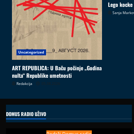
Lego kocke
Sanja Marko
Uncategorized
ART REPUBLICA: U Baču počinje „Godina
nulta“ Republike umetnosti
Redakcija
05.08.2026
DOMUS RADIO UŽIVO