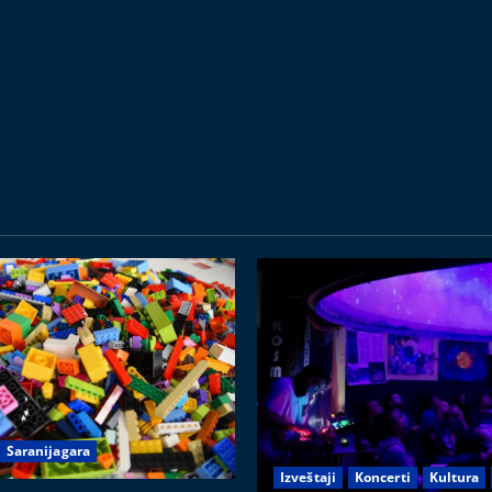
Saranijagara
Izveštaji
Koncerti
Kultura