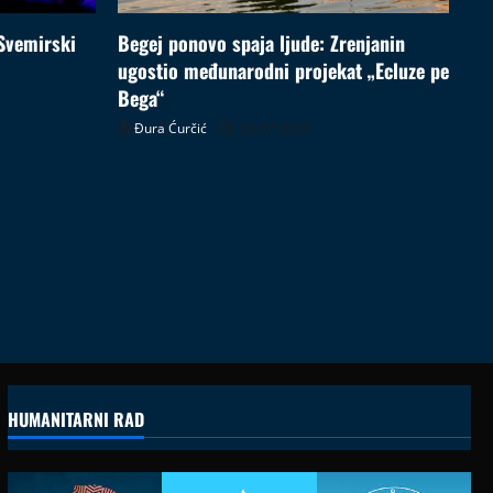
Svemirski
Begej ponovo spaja ljude: Zrenjanin
ugostio međunarodni projekat „Ecluze pe
Bega“
Đura Ćurčić
26.07.2026
HUMANITARNI RAD