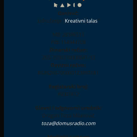
Osnivač:
Udruženje "
Kreativni talas
"
26.?
MB: 28396511
PIB: 114944708
itičko ljeto
Dinarski račun:
265-7590310000841-93
Devizni račun:
RS35265100000123897181
Registarski broj:
IN001612
Glavni i odgovorni urednik:
Dragan Toza Milanović
toza@domusradio.com