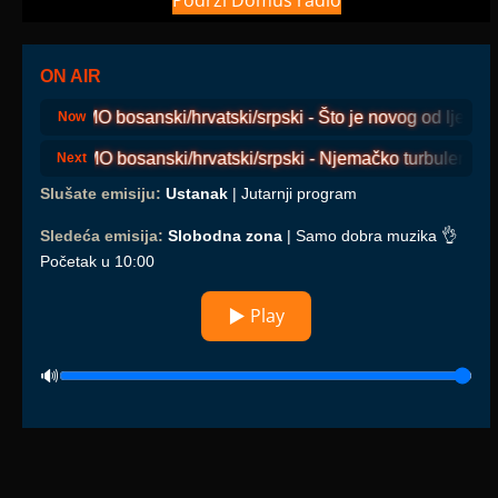
Podrži Domus radio
ON AIR
COSMO bosanski/hrvatski/srpski - Što je novog od ljeta 20
Now
COSMO bosanski/hrvatski/srpski - Njemačko turbulentno pol
Next
Slušate emisiju:
Ustanak
| Jutarnji program
Sledeća emisija:
Slobodna zona
| Samo dobra muzika 👌
Početak u 10:00
▶ Play