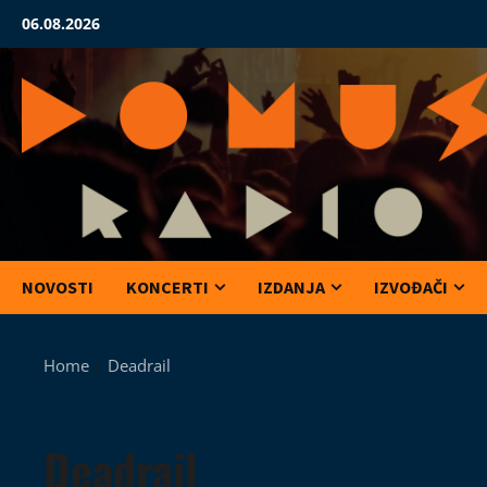
Skip
06.08.2026
to
content
NOVOSTI
KONCERTI
IZDANJA
IZVOĐAČI
Home
Deadrail
Deadrail