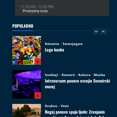
Kolumne
Saranijagara
Lego kocke
02.08.2026
POPULARNO
2
Izveštaji
Koncerti
Kultura
Muzika
Introverzum ponovo osvojio Svemirski
muzej
28.07.2026
3
Društvo
Vesti
Begej ponovo spaja ljude: Zrenjanin
ugostio međunarodni projekat „Ecluze
pe Bega“
4
26.07.2026
Film
Kultura
Najave događaja
Zrenjanin