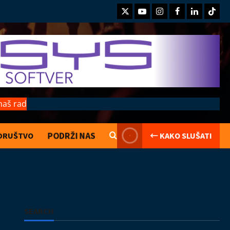
Twitter
Youtube
Instagram
Facebook
LinkedIn
TikTo
naš rad
PODRŽI NAS
DRUŠTVO
← KAKO SLUŠATI
Kolumne
Saranijagara
Lego kocke
02.08.2026
2
Izveštaji
Koncerti
Kultura
Muzika
SEARCH
Introverzum ponovo osvojio Svemirski
muzej