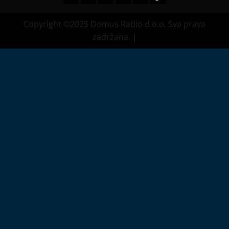
Copyright ©2025 Domus Radio d.o.o. Sva prava
zadržana.
|