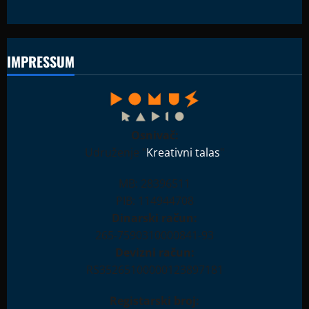
IMPRESSUM
Osnivač:
Udruženje "
Kreativni talas
"
MB: 28396511
PIB: 114944708
Dinarski račun:
265-7590310000841-93
Devizni račun:
RS35265100000123897181
Registarski broj: