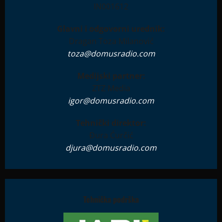
IN001612
Glavni i odgovorni urednik:
Dragan Toza Milanović
toza@domusradio.com
Medijski partner:
ZTZ Media
igor@domusradio.com
Tehnički direktor:
Đura Ćurčić
djura@domusradio.com
Tehnička podrška