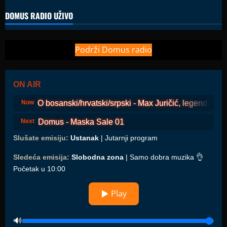
DOMUS RADIO UŽIVO
Podrži Domus radio
ON AIR
COSMO bosanski/hrvatski/srpski - Max Juričić, legenda s oto
Now
Domus - Maska Sale 01
Next
Slušate emisiju:
Ustanak
| Jutarnji program
Sledeća emisija:
Slobodna zona
| Samo dobra muzika 👌
Početak u 10:00
▶ Play