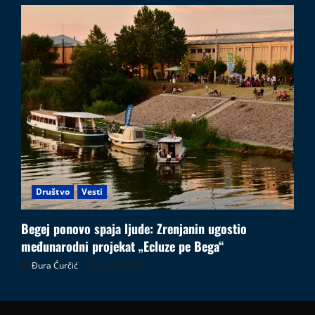
Društvo
Vesti
Begej ponovo spaja ljude: Zrenjanin ugostio
međunarodni projekat „Ecluze pe Bega“
Đura Ćurčić
26.07.2026