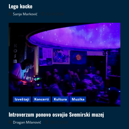
Lego kocke
Sanja Marković
02.08.2026
Izveštaji
Koncerti
Kultura
Muzika
Introverzum ponovo osvojio Svemirski muzej
Dragan Milanović
28.07.2026