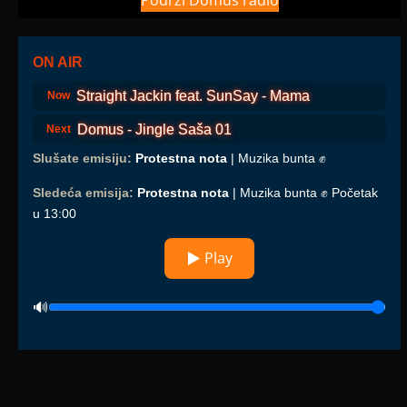
Podrži Domus radio
ON AIR
Straight Jackin feat. SunSay - Mama
Now
Domus - Jingle Saša 01
Next
Slušate emisiju:
Protestna nota
| Muzika bunta ✊
Sledeća emisija:
Protestna nota
| Muzika bunta ✊ Početak
u 13:00
▶ Play