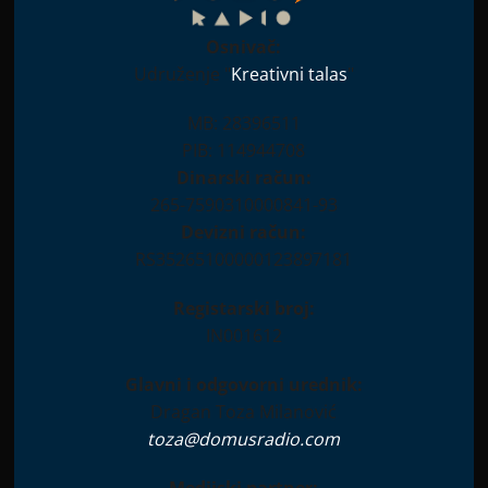
Osnivač:
Udruženje "
Kreativni talas
"
MB: 28396511
PIB: 114944708
Dinarski račun:
265-7590310000841-93
Devizni račun:
RS35265100000123897181
Registarski broj:
IN001612
Glavni i odgovorni urednik:
Dragan Toza Milanović
toza@domusradio.com