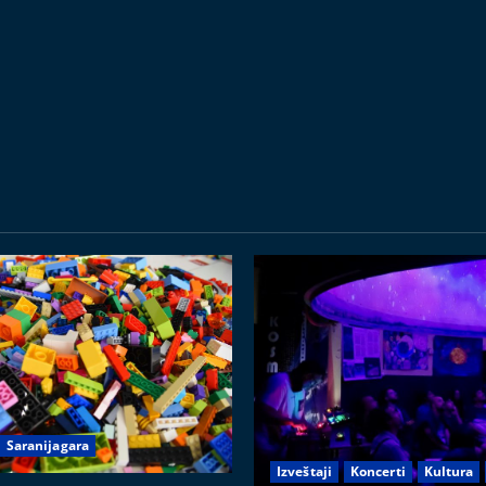
Saranijagara
Izveštaji
Koncerti
Kultura