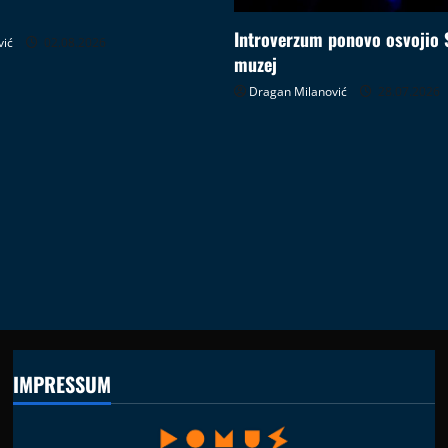
Introverzum ponovo osvojio 
vić
02.08.2026
muzej
Dragan Milanović
28.07.2026
IMPRESSUM