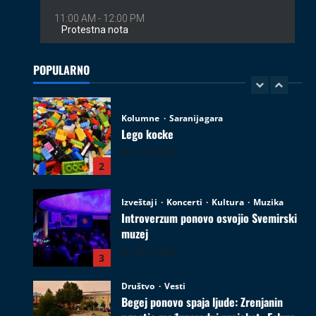
Kolumne
Saranijagara
Lego kocke
02.08.2026
POPULARNO
2
Izveštaji
Koncerti
Kultura
Muzika
Introverzum ponovo osvojio Svemirski
muzej
28.07.2026
3
Društvo
Vesti
Begej ponovo spaja ljude: Zrenjanin
ugostio međunarodni projekat „Ecluze
pe Bega“
4
26.07.2026
Film
Kultura
Najave događaja
Zrenjanin