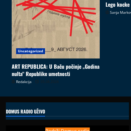
Lego kocke
Sanja Marko
Uncategorized
ART REPUBLICA: U Baču počinje „Godina
nulta“ Republike umetnosti
Redakcija
05.08.2026
DOMUS RADIO UŽIVO