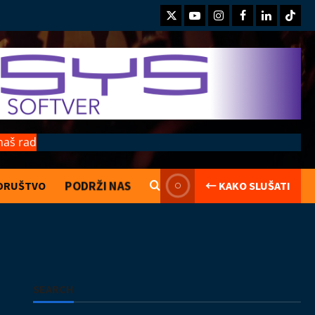
Twitter
Youtube
Instagram
Facebook
LinkedIn
TikTo
naš rad
PODRŽI NAS
DRUŠTVO
← KAKO SLUŠATI
Kolumne
Saranijagara
Lego kocke
02.08.2026
2
Izveštaji
Koncerti
Kultura
Muzika
SEARCH
Introverzum ponovo osvojio Svemirski
muzej