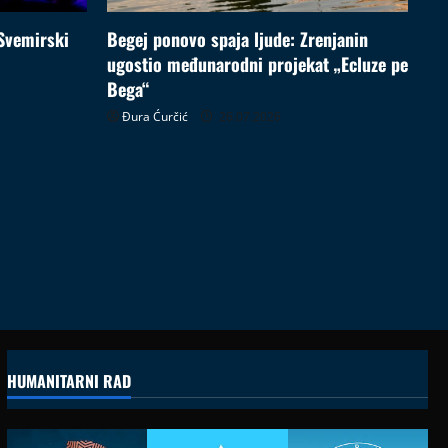
Svemirski
Begej ponovo spaja ljude: Zrenjanin
ugostio međunarodni projekat „Ecluze pe
Bega“
Đura Ćurčić
26.07.2026
HUMANITARNI RAD