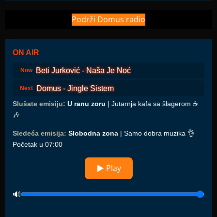
Podrži Domus radio
ON AIR
Beti Jurković - Naša Je Noć
Now
Domus - Jingle Sistem
Next
Slušate emisiju:
U ranu zoru
| Jutarnja kafa sa šlagerom ☕️
🎶
Sledeća emisija:
Slobodna zona
| Samo dobra muzika 👌
Početak u 07:00
▶ Play