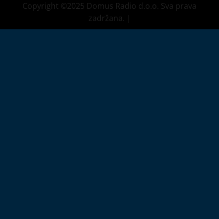
Copyright ©2025 Domus Radio d.o.o. Sva prava
zadržana.
|