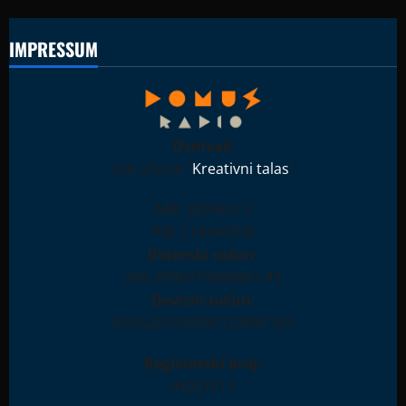
IMPRESSUM
Osnivač:
Udruženje "
Kreativni talas
"
MB: 28396511
PIB: 114944708
Dinarski račun:
265-7590310000841-93
Devizni račun:
RS35265100000123897181
Registarski broj:
IN001612