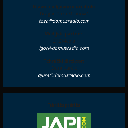
Glavni i odgovorni urednik:
Dragan Toza Milanović
toza@domusradio.com
Medijski partner:
ZTZ Media
igor@domusradio.com
Tehnički direktor:
Đura Ćurčić
djura@domusradio.com
Tehnička podrška