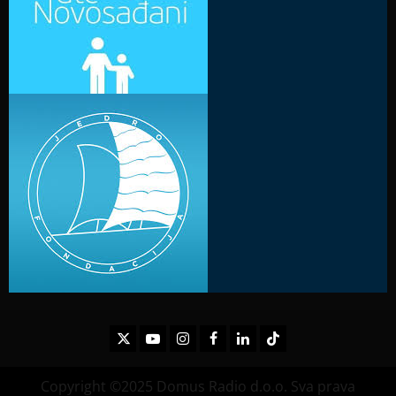
Twitter
Youtube
Instagram
Facebook
LinkedIn
TikTok
Copyright ©2025 Domus Radio d.o.o. Sva prava