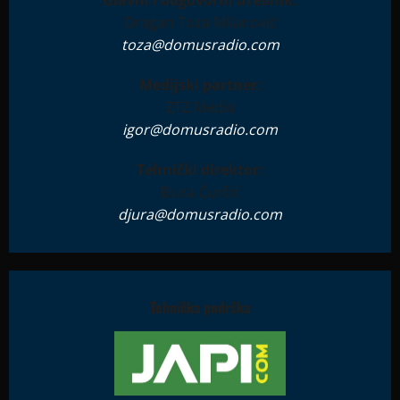
Glavni i odgovorni urednik:
Dragan Toza Milanović
toza@domusradio.com
Medijski partner:
ZTZ Media
igor@domusradio.com
Tehnički direktor:
Đura Ćurčić
djura@domusradio.com
Tehnička podrška