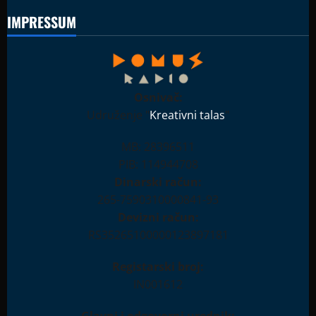
IMPRESSUM
Osnivač:
Udruženje "
Kreativni talas
"
MB: 28396511
PIB: 114944708
Dinarski račun:
265-7590310000841-93
Devizni račun:
RS35265100000123897181
Registarski broj:
IN001612