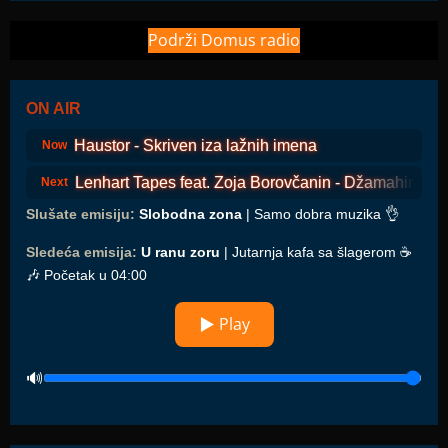
Podrži Domus radio
ON AIR
Haustor - Skriven iza lažnih imena
Now
Lenhart Tapes feat. Zoja Borovčanin - Džamahirija
Next
Slušate emisiju:
Slobodna zona
| Samo dobra muzika 👌
Sledeća emisija:
U ranu zoru
| Jutarnja kafa sa šlagerom ☕️
🎶 Početak u 04:00
▶ Play