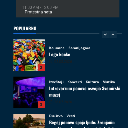
Kolumne
Saranijagara
Lego kocke
02.08.2026
POPULARNO
2
Izveštaji
Koncerti
Kultura
Muzika
Introverzum ponovo osvojio Svemirski
muzej
28.07.2026
3
Društvo
Vesti
Begej ponovo spaja ljude: Zrenjanin
ugostio međunarodni projekat „Ecluze
pe Bega“
4
26.07.2026
Film
Kultura
Najave događaja
Zrenjanin