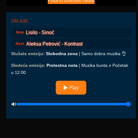
Podrži Domus radio
ON AIR
Lisilo - Sinoć
Now
Aleksa Petrović - Kontrast
Next
Slušate emisiju:
Slobodna zona
| Samo dobra muzika 👌
Sledeća emisija:
Protestna nota
| Muzika bunta ✊ Početak
u 12:00
▶ Play