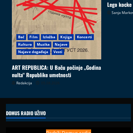
Lego kocke
Sanja Marko
Bač
Film
Izložba
Knjiga
Koncerti
Kultura
Muzika
Najave
Najave događaja
Vesti
ART REPUBLICA: U Baču počinje „Godina
nulta“ Republike umetnosti
Redakcija
05.08.2026
DOMUS RADIO UŽIVO