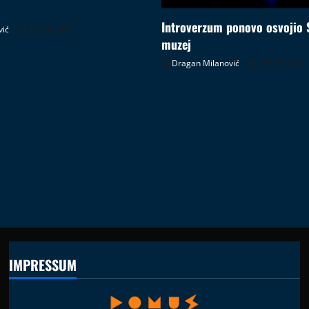
Introverzum ponovo osvojio 
vić
02.08.2026
muzej
Dragan Milanović
28.07.2026
IMPRESSUM