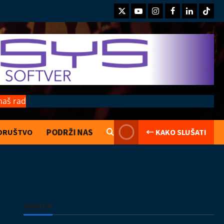
Twitter
Youtube
Instagram
Facebook
LinkedIn
TikTo
naš rad
PODRŽI NAS
DRUŠTVO
← KAKO SLUŠATI
Kolumne
Saranijagara
Lego kocke
02.08.2026
2
Izveštaji
Koncerti
Kultura
Muzika
SEARCH
Introverzum ponovo osvojio Svemirski
muzej