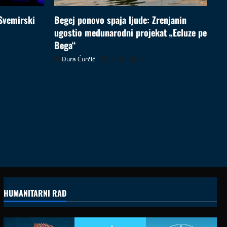
Svemirski
Begej ponovo spaja ljude: Zrenjanin
ugostio međunarodni projekat „Ecluze pe
Bega“
Đura Ćurčić
26.07.2026
HUMANITARNI RAD