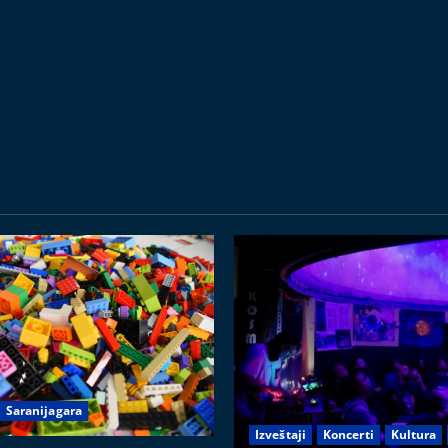
Saranijagara
Izveštaji
Koncerti
Kultura