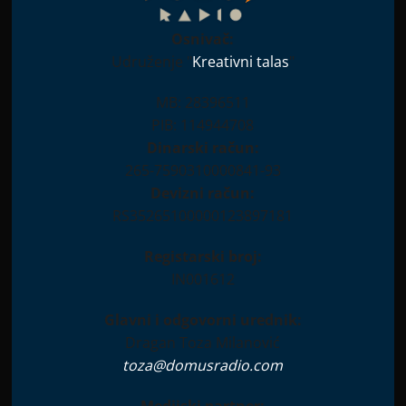
Osnivač:
Udruženje "
Kreativni talas
"
MB: 28396511
PIB: 114944708
Dinarski račun:
265-7590310000841-93
Devizni račun:
RS35265100000123897181
Registarski broj:
IN001612
Glavni i odgovorni urednik:
Dragan Toza Milanović
toza@domusradio.com