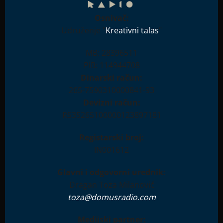
Osnivač:
Udruženje "
Kreativni talas
"
MB: 28396511
PIB: 114944708
Dinarski račun:
265-7590310000841-93
Devizni račun:
RS35265100000123897181
Registarski broj:
IN001612
Glavni i odgovorni urednik:
Dragan Toza Milanović
toza@domusradio.com
Medijski partner: