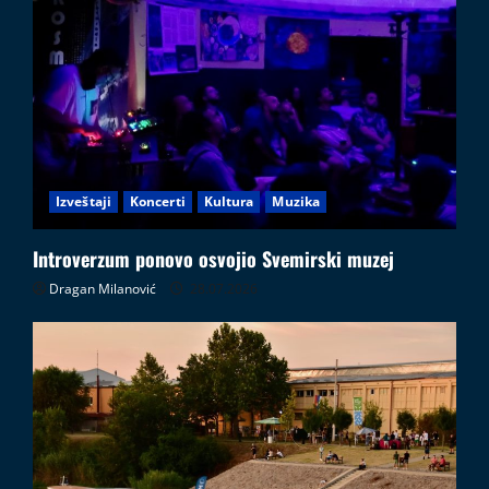
Izveštaji
Koncerti
Kultura
Muzika
Introverzum ponovo osvojio Svemirski muzej
Dragan Milanović
28.07.2026