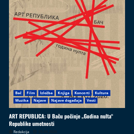
Bač
Film
Izložba
Knjiga
Koncerti
Kultura
Muzika
Najave
Najave događaja
Vesti
ART REPUBLICA: U Baču počinje „Godina nulta“
Republike umetnosti
Redakcija
05.08.2026