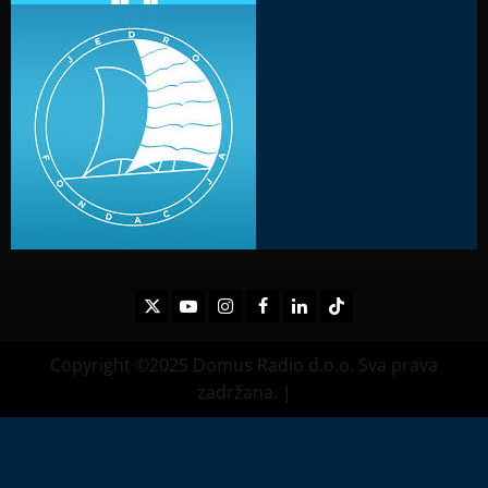
Twitter
Youtube
Instagram
Facebook
LinkedIn
TikTok
Copyright ©2025 Domus Radio d.o.o. Sva prava
zadržana.
|