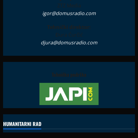
ZTZ Media
igor@domusradio.com
Tehnički direktor:
Đura Ćurčić
djura@domusradio.com
Tehnička podrška
HUMANITARNI RAD