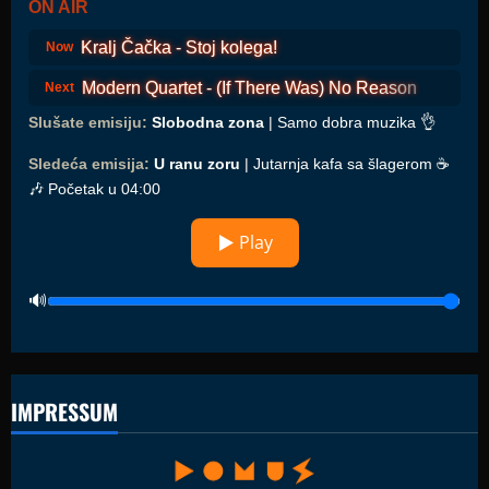
ON AIR
Kralj Čačka - Stoj kolega!
Now
Modern Quartet - (If There Was) No Reason
Next
Slušate emisiju:
Slobodna zona
| Samo dobra muzika 👌
Sledeća emisija:
U ranu zoru
| Jutarnja kafa sa šlagerom ☕️
🎶 Početak u 04:00
▶ Play
IMPRESSUM