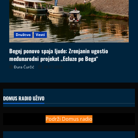
Društvo
Vesti
Begej ponovo spaja ljude: Zrenjanin ugostio
međunarodni projekat „Ecluze pe Bega“
Đura Ćurčić
26.07.2026
DOMUS RADIO UŽIVO
Podrži Domus radio