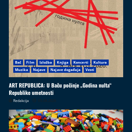
Bač
Film
Izložba
Knjiga
Koncerti
Kultura
Muzika
Najave
Najave događaja
Vesti
ART REPUBLICA: U Baču počinje „Godina nulta“
Republike umetnosti
Redakcija
05.08.2026