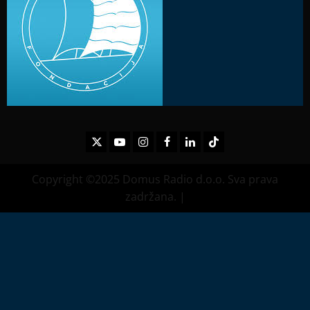
Twitter
Youtube
Instagram
Facebook
LinkedIn
TikTok
Copyright ©2025 Domus Radio d.o.o. Sva prava
zadržana.
|