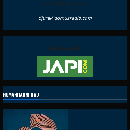
Tehnički direktor:
Đura Ćurčić
djura@domusradio.com
Tehnička podrška
HUMANITARNI RAD