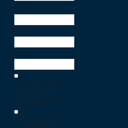
Name
*
Email
*
Website
Save my name, email,
and website in this
browser for the next
time I comment.
Notify me of follow-up
comments by email.