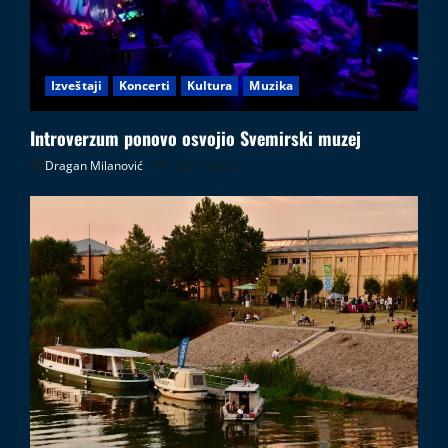
Izveštaji
Koncerti
Kultura
Muzika
Introverzum ponovo osvojio Svemirski muzej
Dragan Milanović
28.07.2026