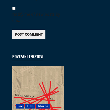
Notify me of new posts by
email.
POVEZANI TEKSTOVI
Bač
Film
Izložba