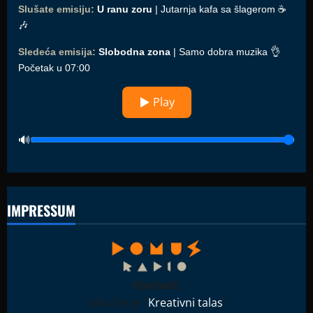
Slušate emisiju:
U ranu zoru
| Jutarnja kafa sa šlagerom ☕️
🎶
Sledeća emisija:
Slobodna zona
| Samo dobra muzika 👌
Početak u 07:00
▶ Play
IMPRESSUM
Osnivač:
Udruženje "
Kreativni talas
"