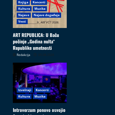
Knjiga
Koncerti
Kultura
Muzika
Najave
Najave događaja
Vesti
ART REPUBLICA: U Baču
počinje „Godina nulta“
Republike umetnosti
Redakcija
05.08.2026
Izveštaji
Koncerti
Kultura
Muzika
Introverzum ponovo osvojio