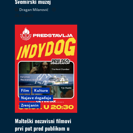
Svemirski muzej
Dragan Milanović
28.07.2026
Film
Kultura
Najave događaja
Zrenjanin
Malteški nezavisni filmovi
prvi put pred publikom u