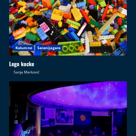
Kolumne
Saranijagara
Lego kocke
Sanja Marković
02.08.2026