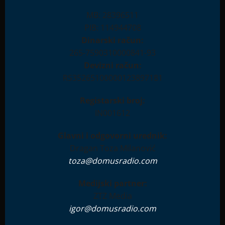
MB: 28396511
PIB: 114944708
Dinarski račun:
265-7590310000841-93
Devizni račun:
RS35265100000123897181
Registarski broj:
IN001612
Glavni i odgovorni urednik:
Dragan Toza Milanović
toza@domusradio.com
Medijski partner:
ZTZ Media
igor@domusradio.com