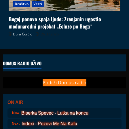
Društvo
Vesti
Begej ponovo spaja ljude: Zrenjanin ugostio
međunarodni projekat „Ecluze pe Bega“
Đura Ćurčić
26.07.2026
DOMUS RADIO UŽIVO
Podrži Domus radio
ON AIR
Biserka Spevec - Lutka na koncu
Now
Indexi - Pozovi Me Na Kafu
Next