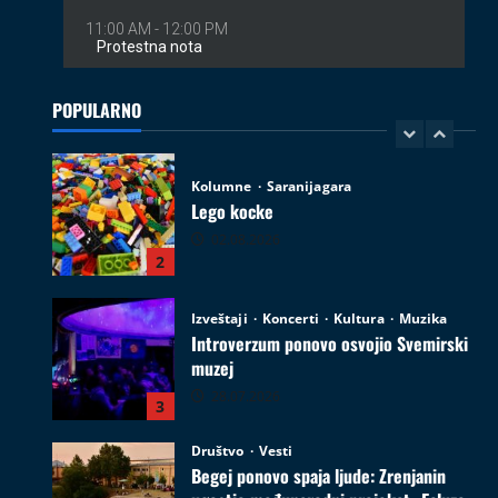
Kolumne
Saranijagara
Lego kocke
02.08.2026
POPULARNO
2
Izveštaji
Koncerti
Kultura
Muzika
Introverzum ponovo osvojio Svemirski
muzej
28.07.2026
3
Društvo
Vesti
Begej ponovo spaja ljude: Zrenjanin
ugostio međunarodni projekat „Ecluze
pe Bega“
4
26.07.2026
Film
Kultura
Najave događaja
Zrenjanin