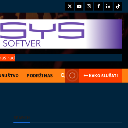
Twitter
Youtube
Instagram
Facebook
LinkedIn
TikTo
naš rad
PODRŽI NAS
DRUŠTVO
← KAKO SLUŠATI
Kolumne
Saranijagara
Lego kocke
02.08.2026
2
Izveštaji
Koncerti
Kultura
Muzika
SEARCH
Introverzum ponovo osvojio Svemirski
muzej