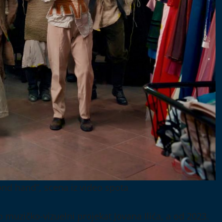
ond hand”, scena iz video spota
 muzičko-vizuelni projekat Jovana Ilića, a od 2023.