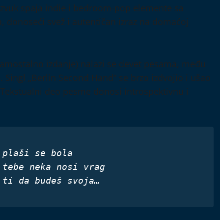
 zvuk spaja indie i bedroom-pop elemente sa
 donoseći svež i autentičan izraz na domaćoj
amostalno izdanje) nalazi se devet pesama, među
ge. Singl „Berlin Second Hand“ se brzo izdvojio i ušao
. Tekstualni deo pesme donosi introspektivnu i
 plaši se bola
 tebe neka nosi vrag
 ti da budeš svoja…