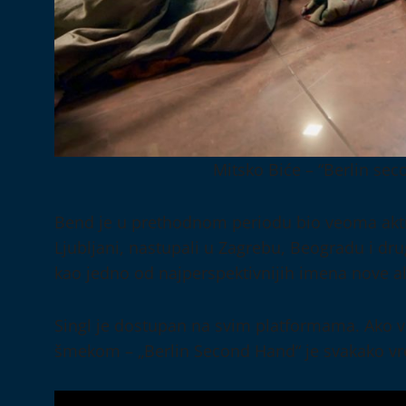
Mitsko Biće – “Berlin sec
Bend je u prethodnom periodu bio veoma aktiv
Ljubljani, nastupali u Zagrebu, Beogradu i dr
kao jedno od najperspektivnijih imena nove alt
Singl je dostupan na svim platformama. Ako vo
šmekom – „Berlin Second Hand“ je svakako vr