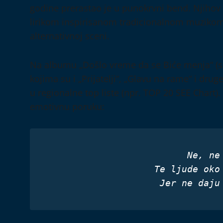
godine prerastao je u punokrvni bend. Njihov
lirikom inspirisanom tradicionalnom muzikom,
alternativnoj sceni.
Na albumu „Došlo vreme da se Biće menja“ (s
kojima su i „Prijatelji“, „Glavu na rame“ i dru
u regionalne top liste (npr. TOP 20 SEE Chart)
emotivnu poruku:
Ne, ne
Te ljude oko
Jer ne daju