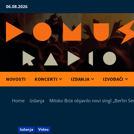
Skip
06.08.2026
to
content
NOVOSTI
KONCERTI
IZDANJA
IZVOĐAČI
Home
Izdanja
Mitsko Biće objavilo novi singl „Berlin 
Izdanja
Video