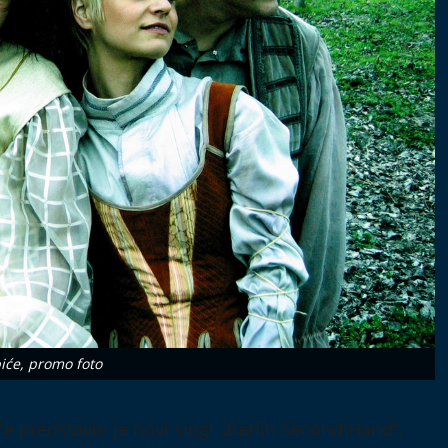
iće, promo foto
 predstavio je novi singl „Berlin Second Hand“,