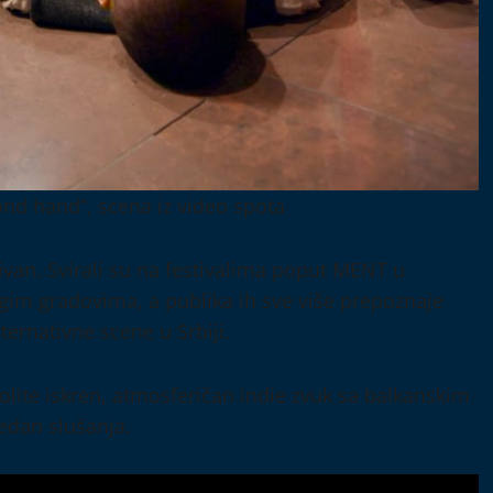
ond hand”, scena iz video spota
an. Svirali su na festivalima poput MENT u
ugim gradovima, a publika ih sve više prepoznaje
ernativne scene u Srbiji.
lite iskren, atmosferičan indie zvuk sa balkanskim
edan slušanja.