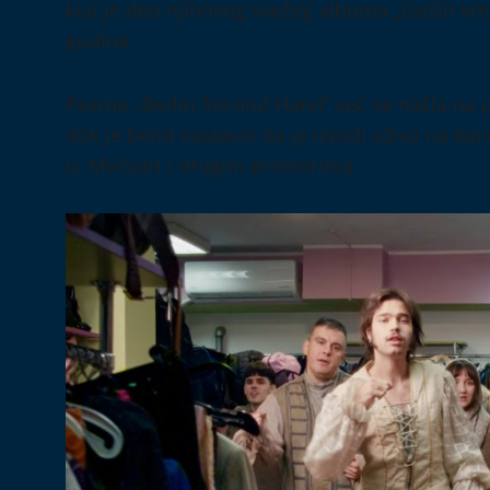
koji je deo njihovog svežeg albuma „Došlo vre
godine.
Pesma „Berlin Second Hand“ već se našla na pl
dok je bend nastavio da je izvodi uživo na ko
u, Močvari i drugim prostorima.