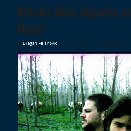
Mitsko Biće objavilo n
Hand“
Dragan Milanović
01.04.2026
2 minutes read