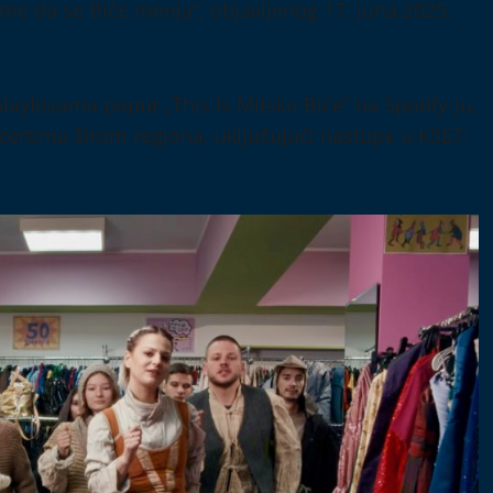
me da se Biće menja“, objavljenog 17. juna 2025.
aylistama poput „This Is Mitsko Biće“ na Spotify-ju,
ncertima širom regiona, uključujući nastupe u KSET-