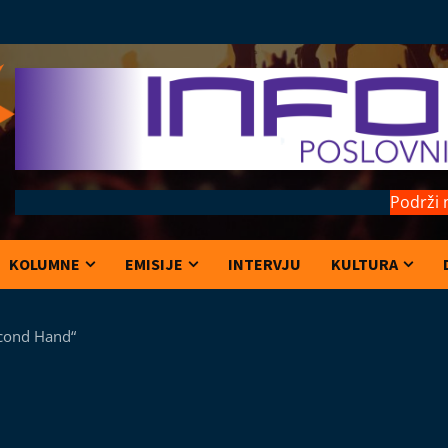
Podrži 
KOLUMNE
EMISIJE
INTERVJU
KULTURA
Second Hand“