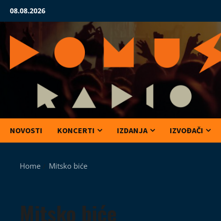
Skip
08.08.2026
to
content
NOVOSTI
KONCERTI
IZDANJA
IZVOĐAČI
Home
Mitsko biće
Mitsko biće