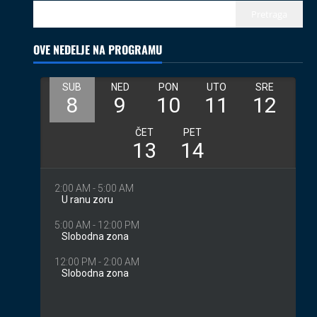
02.08.2026
Pretraga
3
OVE NEDELJE NA PROGRAMU
Izveštaji
Koncerti
Kultura
Muzika
Introverzum ponovo osvojio Svemirski
muzej
28.07.2026
4
Društvo
Vesti
Begej ponovo spaja ljude: Zrenjanin
ugostio međunarodni projekat „Ecluze
pe Bega“
5
26.07.2026
Coix protiv mejnstrima
Kolumne
Turisti
08.08.2026
1