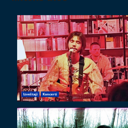
Izveštaji
Koncerti