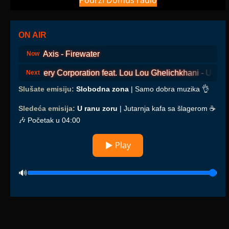
Podrži Domus radio
ON AIR
Axis - Firewater
Now
Thievery Corporation feat. Lou Lou Ghelichkhani - Un Simp
Next
Slušate emisiju:
Slobodna zona
| Samo dobra muzika 👌
Sledeća emisija:
U ranu zoru
| Jutarnja kafa sa šlagerom ☕️
🎶 Početak u 04:00
▶ Play