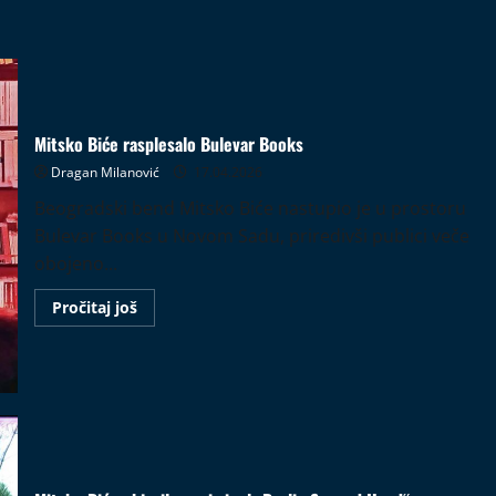
Mitsko Biće rasplesalo Bulevar Books
Dragan Milanović
17.04.2026
Beogradski bend Mitsko Biće nastupio je u prostoru
Bulevar Books u Novom Sadu, priredivši publici veče
obojeno...
Read
Pročitaj još
more
about
Mitsko
Biće
rasplesalo
Bulevar
Books