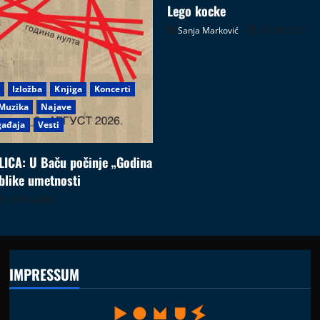
Lego kocke
Sanja Marković
02.08.2026
Izložba
Knjiga
Koncerti
Muzika
Najave
gađaja
Vesti
ICA: U Baču počinje „Godina
blike umetnosti
05.08.2026
IMPRESSUM