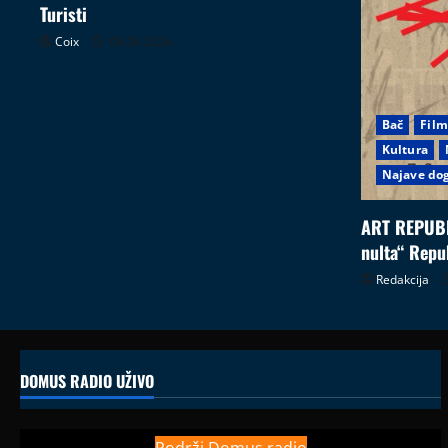
Turisti
Coix
08.08.2026
Bač
Film
Kultura
Najave do
ART REPUBL
nulta“ Repu
Redakcija
DOMUS RADIO UŽIVO