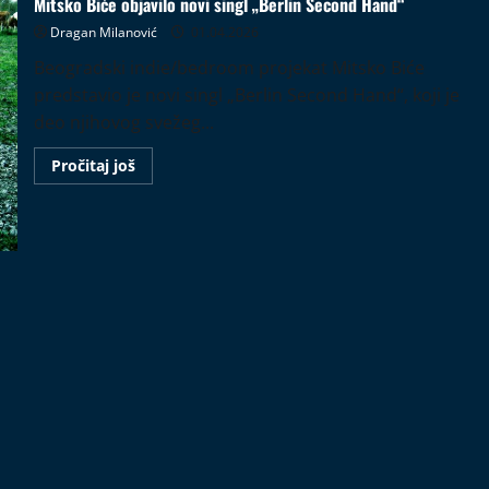
Mitsko Biće objavilo novi singl „Berlin Second Hand“
Dragan Milanović
01.04.2026
Beogradski indie/bedroom projekat Mitsko Biće
predstavio je novi singl „Berlin Second Hand“, koji je
deo njihovog svežeg...
Read
Pročitaj još
more
about
Mitsko
Biće
objavilo
novi
singl
„Berlin
Second
Hand“