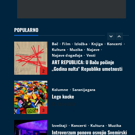
Bač
Film
Izložba
Knjiga
Koncerti
Kultura
Muzika
Najave
Najave događaja
Vesti
ART REPUBLICA: U Baču počinje
„Godina nulta“ Republike umetnosti
POPULARNO
2
05.08.2026
Kolumne
Saranijagara
Lego kocke
02.08.2026
3
Izveštaji
Koncerti
Kultura
Muzika
Introverzum ponovo osvojio Svemirski
muzej
28.07.2026
4
Društvo
Vesti
Begej ponovo spaja ljude: Zrenjanin