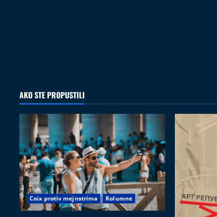
AKO STE PROPUSTILI
Coix protiv mejnstrima
Kolumne