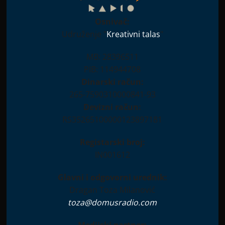
Osnivač:
Udruženje "
Kreativni talas
"
MB: 28396511
PIB: 114944708
le Histoire (A Simple History)
Dinarski račun:
265-7590310000841-93
Devizni račun:
RS35265100000123897181
Registarski broj:
IN001612
Glavni i odgovorni urednik:
Dragan Toza Milanović
toza@domusradio.com