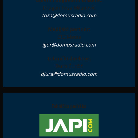
Glavni i odgovorni urednik:
Dragan Toza Milanović
toza@domusradio.com
Medijski partner:
ZTZ Media
igor@domusradio.com
Tehnički direktor:
Đura Ćurčić
djura@domusradio.com
Tehnička podrška