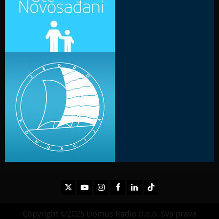
Twitter
Youtube
Instagram
Facebook
LinkedIn
TikTok
Copyright ©2025 Domus Radio d.o.o. Sva prava