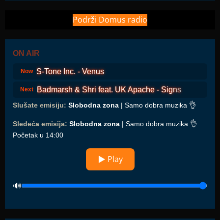
Podrži Domus radio
ON AIR
S-Tone Inc. - Venus
Now
Badmarsh & Shri feat. UK Apache - Signs
Next
Slušate emisiju:
Slobodna zona
| Samo dobra muzika 👌
Sledeća emisija:
Slobodna zona
| Samo dobra muzika 👌
Početak u 14:00
▶ Play