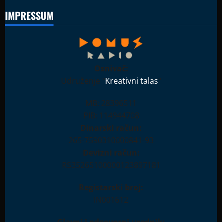
IMPRESSUM
Osnivač:
Udruženje "
Kreativni talas
"
MB: 28396511
PIB: 114944708
Dinarski račun:
265-7590310000841-93
Devizni račun:
RS35265100000123897181
Registarski broj:
IN001612