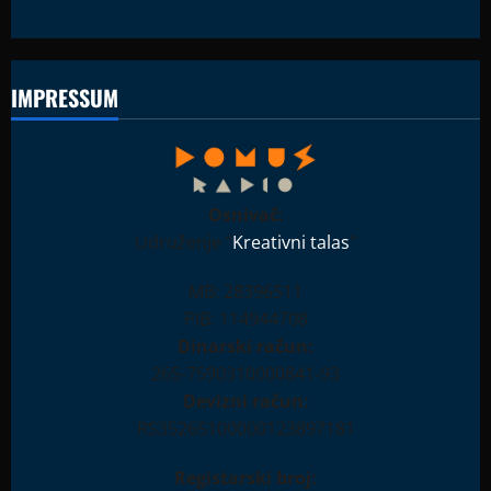
IMPRESSUM
Osnivač:
Udruženje "
Kreativni talas
"
MB: 28396511
PIB: 114944708
Dinarski račun:
265-7590310000841-93
Devizni račun:
RS35265100000123897181
Registarski broj: