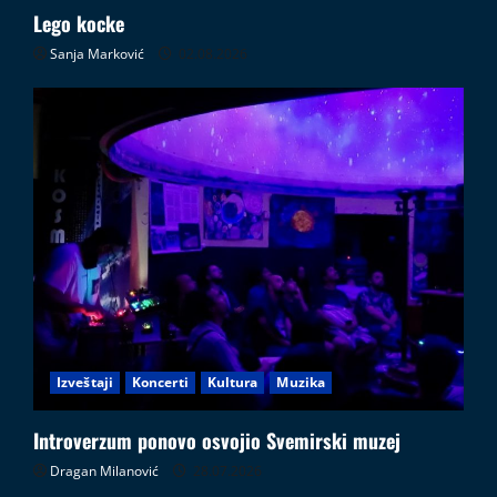
Lego kocke
Sanja Marković
02.08.2026
Izveštaji
Koncerti
Kultura
Muzika
Introverzum ponovo osvojio Svemirski muzej
Dragan Milanović
28.07.2026