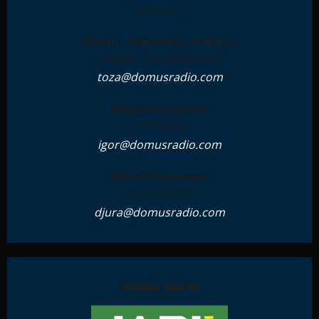
IN001612
Glavni i odgovorni urednik:
Dragan Toza Milanović
toza@domusradio.com
Medijski partner:
ZTZ Media
igor@domusradio.com
Tehnički direktor:
Đura Ćurčić
djura@domusradio.com
Tehnička podrška