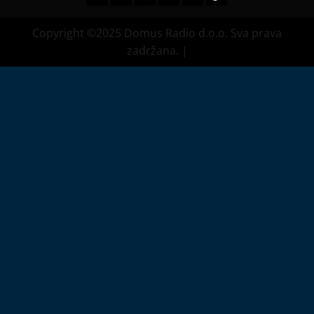
Copyright ©2025 Domus Radio d.o.o. Sva prava
zadržana.
|