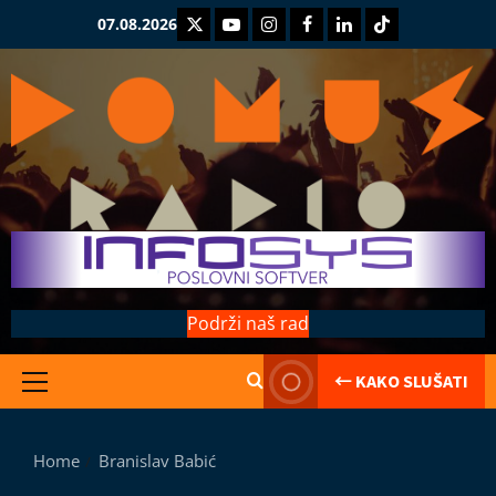
Skip
Twitter
Youtube
Instagram
Facebook
LinkedIn
TikTok
07.08.2026
to
content
Podrži naš rad
← KAKO SLUŠATI
Primary
Kolumne
Menu
Saranijaga
L
Home
Branislav Babić
e