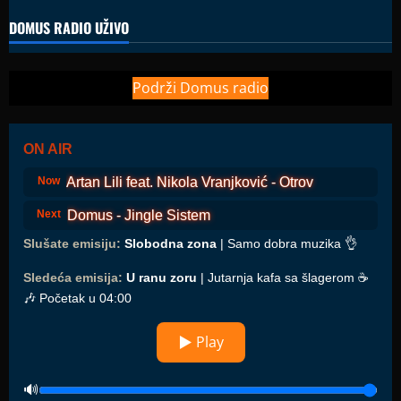
DOMUS RADIO UŽIVO
Podrži Domus radio
ON AIR
Artan Lili feat. Nikola Vranjković - Otrov
Now
Domus - Jingle Sistem
Next
Slušate emisiju:
Slobodna zona
| Samo dobra muzika 👌
Sledeća emisija:
U ranu zoru
| Jutarnja kafa sa šlagerom ☕️
🎶 Početak u 04:00
▶ Play