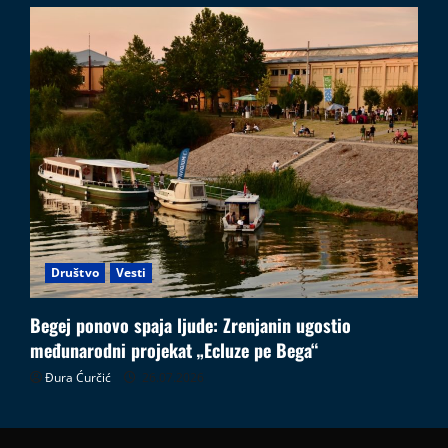
Društvo
Vesti
Begej ponovo spaja ljude: Zrenjanin ugostio
međunarodni projekat „Ecluze pe Bega“
Đura Ćurčić
26.07.2026