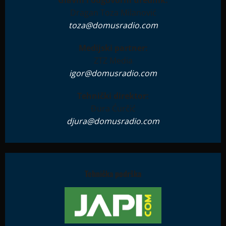
Glavni i odgovorni urednik:
Dragan Toza Milanović
toza@domusradio.com
Medijski partner:
ZTZ Media
igor@domusradio.com
Tehnički direktor:
Đura Ćurčić
djura@domusradio.com
Tehnička podrška