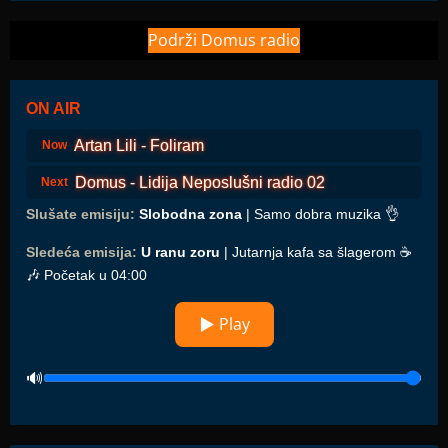
Podrži Domus radio
ON AIR
Artan Lili - Foliram
Now
Domus - Lidija Neposlušni radio 02
Next
Slušate emisiju:
Slobodna zona
| Samo dobra muzika 👌
Sledeća emisija:
U ranu zoru
| Jutarnja kafa sa šlagerom ☕️
🎶 Početak u 04:00
▶ Play