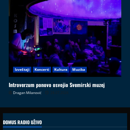
Izveštaji
Koncerti
Kultura
Muzika
Introverzum ponovo osvojio Svemirski muzej
Dragan Milanović
28.07.2026
DOMUS RADIO UŽIVO