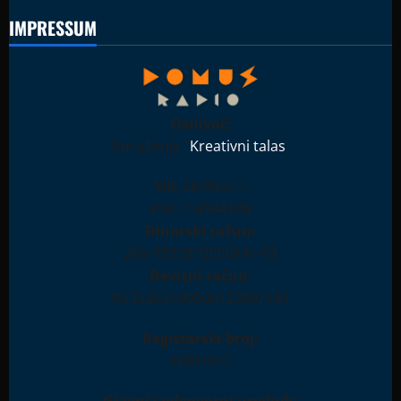
IMPRESSUM
Osnivač:
Udruženje "
Kreativni talas
"
MB: 28396511
PIB: 114944708
Dinarski račun:
265-7590310000841-93
Devizni račun:
RS35265100000123897181
Registarski broj:
IN001612