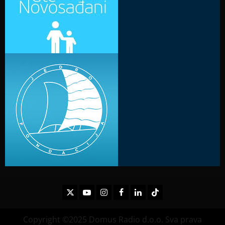
Twitter
Youtube
Instagram
Facebook
LinkedIn
TikTok
Copyright ©2025 Domus Radio d.o.o. Sva prava