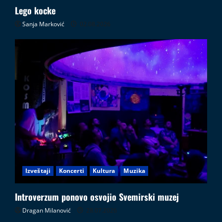
Lego kocke
Sanja Marković
02.08.2026
Izveštaji
Koncerti
Kultura
Muzika
Introverzum ponovo osvojio Svemirski muzej
Dragan Milanović
28.07.2026