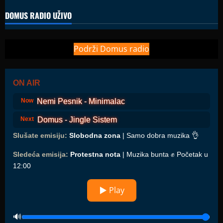
DOMUS RADIO UŽIVO
Podrži Domus radio
ON AIR
Nemi Pesnik - Minimalac
Now
Domus - Jingle Sistem
Next
Slušate emisiju:
Slobodna zona
| Samo dobra muzika 👌
Sledeća emisija:
Protestna nota
| Muzika bunta ✊ Početak u
12:00
▶ Play