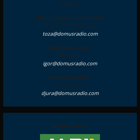
IN001612
Glavni i odgovorni urednik:
Dragan Toza Milanović
toza@domusradio.com
Medijski partner:
ZTZ Media
igor@domusradio.com
Tehnički direktor:
Đura Ćurčić
djura@domusradio.com
Tehnička podrška