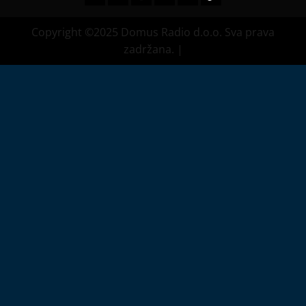
Copyright ©2025 Domus Radio d.o.o. Sva prava
zadržana.
|