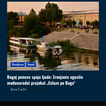
Društvo
Vesti
Begej ponovo spaja ljude: Zrenjanin ugostio
međunarodni projekat „Ecluze pe Bega“
Đura Ćurčić
26.07.2026