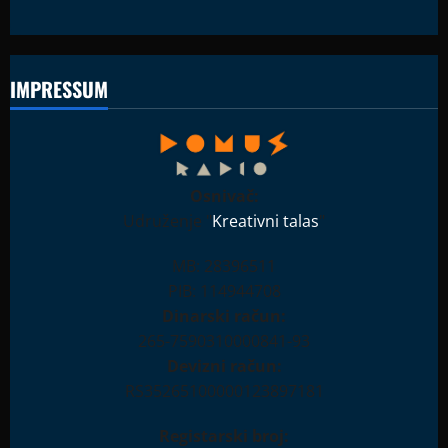
IMPRESSUM
Osnivač:
Udruženje "
Kreativni talas
"
MB: 28396511
PIB: 114944708
Dinarski račun:
265-7590310000841-93
Devizni račun:
RS35265100000123897181
Registarski broj: