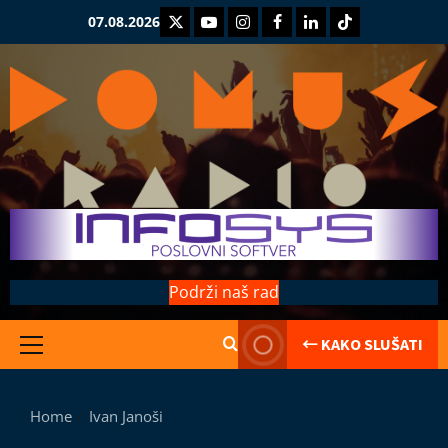
Skip
Twitter
Youtube
Instagram
Facebook
LinkedIn
TikTok
07.08.2026
to
content
Podrži naš rad
← KAKO SLUŠATI
Primary
Kolumne
Menu
Saranijaga
L
Home
Ivan Janoši
e