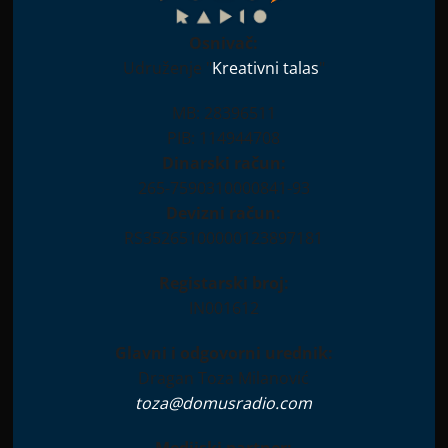
Osnivač:
Udruženje "
Kreativni talas
"
MB: 28396511
PIB: 114944708
Dinarski račun:
265-7590310000841-93
Devizni račun:
RS35265100000123897181
Registarski broj:
IN001612
Glavni i odgovorni urednik:
Dragan Toza Milanović
toza@domusradio.com