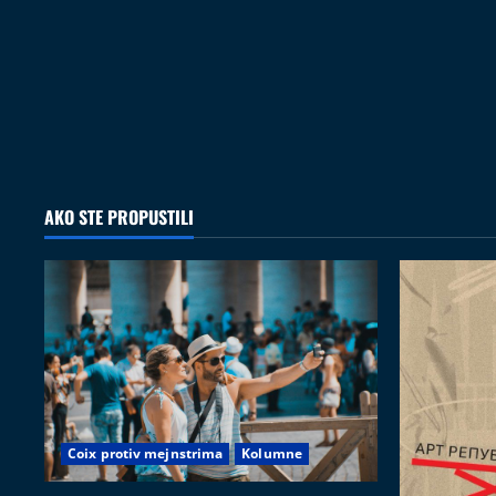
AKO STE PROPUSTILI
Coix protiv mejnstrima
Kolumne