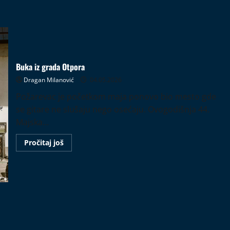
Buka iz grada Otpora
Dragan Milanović
04.05.2026
Požarevac je početkom maja ponovo bio mesto gde
se gitare ne slušaju nego osećaju. Ovogodišnja 44.
Majska...
Read
Pročitaj još
more
about
Buka
iz
grada
Otpora