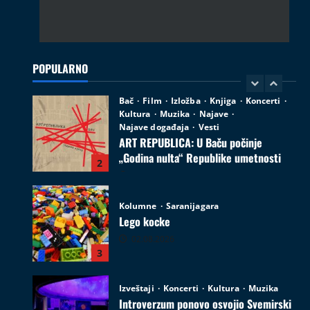
Bač
Film
Izložba
Knjiga
Koncerti
Kultura
Muzika
Najave
Najave događaja
Vesti
ART REPUBLICA: U Baču počinje
„Godina nulta“ Republike umetnosti
POPULARNO
2
05.08.2026
Kolumne
Saranijagara
Lego kocke
02.08.2026
3
Izveštaji
Koncerti
Kultura
Muzika
Introverzum ponovo osvojio Svemirski
muzej
28.07.2026
4
Društvo
Vesti
Begej ponovo spaja ljude: Zrenjanin