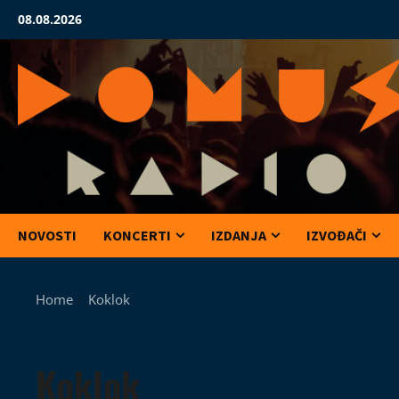
Skip
08.08.2026
to
content
NOVOSTI
KONCERTI
IZDANJA
IZVOĐAČI
Home
Koklok
Koklok