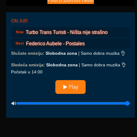
Podrži Domus radio
ON AIR
Turbo Trans Turisti - Ništa nije strašno
Now
Federico Aubele - Postales
Next
Slušate emisiju:
Slobodna zona
| Samo dobra muzika 👌
Sledeća emisija:
Slobodna zona
| Samo dobra muzika 👌
Početak u 14:00
▶ Play