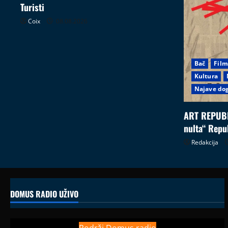
Turisti
Coix
08.08.2026
Bač
Film
Kultura
Najave do
ART REPUBL
nulta“ Repu
Redakcija
DOMUS RADIO UŽIVO