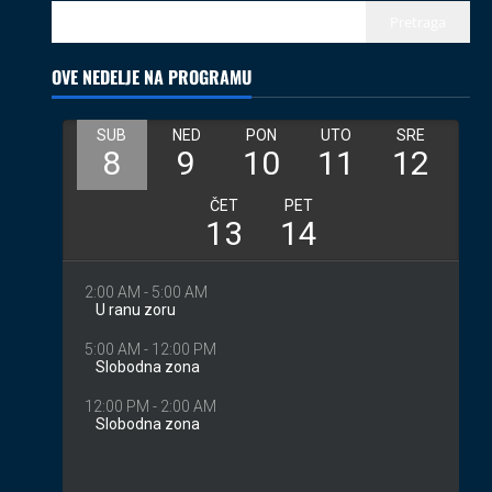
02.08.2026
Pretraga
3
OVE NEDELJE NA PROGRAMU
Izveštaji
Koncerti
Kultura
Muzika
Introverzum ponovo osvojio Svemirski
muzej
28.07.2026
4
Društvo
Vesti
Begej ponovo spaja ljude: Zrenjanin
ugostio međunarodni projekat „Ecluze
pe Bega“
5
26.07.2026
Coix protiv mejnstrima
Kolumne
Turisti
08.08.2026
1