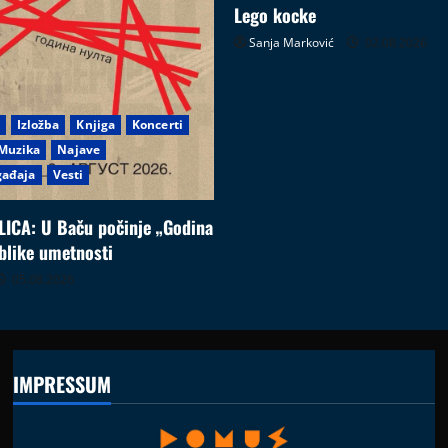
Lego kocke
Sanja Marković
02.08.2026
Izložba
Knjiga
Koncerti
Muzika
Najave
gađaja
Vesti
ICA: U Baču počinje „Godina
blike umetnosti
05.08.2026
IMPRESSUM