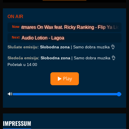
ON AIR
Nightmares On Wax feat. Ricky Ranking - Flip Ya Lid
Now
Audio Lotion - Lagoa
Next
Slušate emisiju:
Slobodna zona
| Samo dobra muzika 👌
Sledeća emisija:
Slobodna zona
| Samo dobra muzika 👌
Početak u 14:00
▶ Play
IMPRESSUM