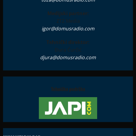
Medijski partner:
ZTZ Media
igor@domusradio.com
Tehnički direktor:
Đura Ćurčić
djura@domusradio.com
Tehnička podrška