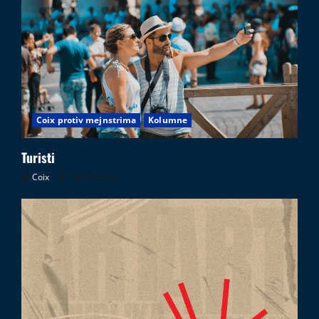
Coix protiv mejnstrima
Kolumne
Turisti
Coix
08.08.2026