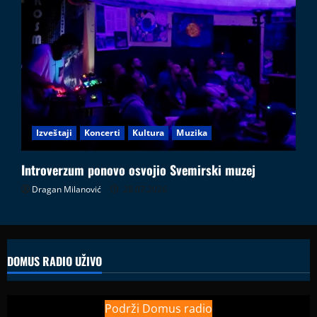
Izveštaji
Koncerti
Kultura
Muzika
Introverzum ponovo osvojio Svemirski muzej
Dragan Milanović
28.07.2026
DOMUS RADIO UŽIVO
Podrži Domus radio