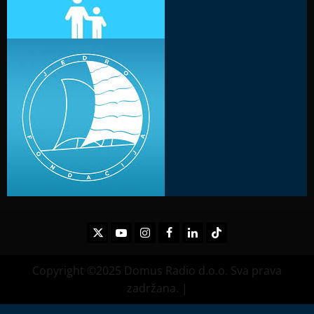
Twitter
Youtube
Instagram
Facebook
LinkedIn
TikTok
Copyright ©2025 Domus Radio d.o.o. Sva prava
zadržana.
|