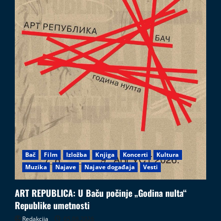
Bač
Film
Izložba
Knjiga
Koncerti
Kultura
Muzika
Najave
Najave događaja
Vesti
ART REPUBLICA: U Baču počinje „Godina nulta“
Republike umetnosti
Redakcija
05.08.2026