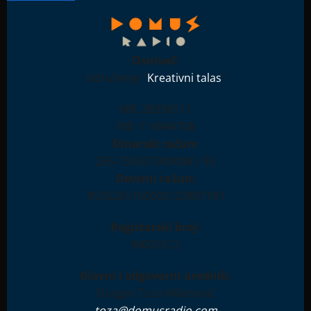
Osnivač:
Udruženje "
Kreativni talas
"
MB: 28396511
PIB: 114944708
Dinarski račun:
265-7590310000841-93
Devizni račun:
RS35265100000123897181
Registarski broj:
IN001612
Glavni i odgovorni urednik:
Dragan Toza Milanović
toza@domusradio.com