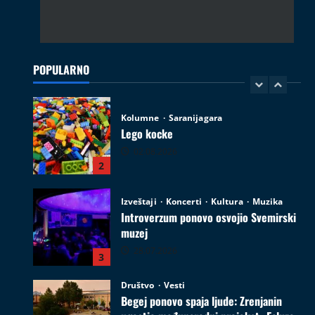
Kolumne
Saranijagara
Lego kocke
02.08.2026
POPULARNO
2
Izveštaji
Koncerti
Kultura
Muzika
Introverzum ponovo osvojio Svemirski
muzej
28.07.2026
3
Društvo
Vesti
Begej ponovo spaja ljude: Zrenjanin
ugostio međunarodni projekat „Ecluze
pe Bega“
4
26.07.2026
Film
Kultura
Najave događaja
Zrenjanin