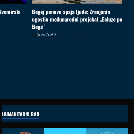
Svemirski
Begej ponovo spaja ljude: Zrenjanin
ugostio međunarodni projekat „Ecluze pe
Bega“
Đura Ćurčić
26.07.2026
HUMANITARNI RAD