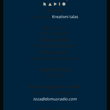
Osnivač:
Udruženje "
Kreativni talas
"
MB: 28396511
PIB: 114944708
Dinarski račun:
265-7590310000841-93
Devizni račun:
RS35265100000123897181
Registarski broj:
IN001612
Glavni i odgovorni urednik:
Dragan Toza Milanović
toza@domusradio.com