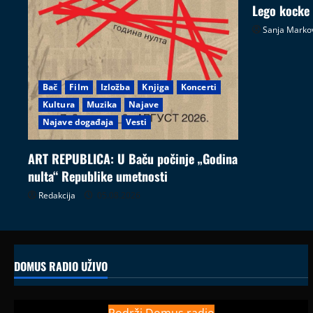
Lego kocke
Sanja Marko
Bač
Film
Izložba
Knjiga
Koncerti
Kultura
Muzika
Najave
Najave događaja
Vesti
ART REPUBLICA: U Baču počinje „Godina
nulta“ Republike umetnosti
Redakcija
05.08.2026
DOMUS RADIO UŽIVO