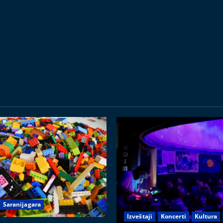
Saranijagara
Izveštaji
Koncerti
Kultura