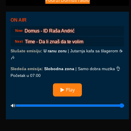
Podrži Domus radio
ON AIR
Domus - ID Raša Andrić
Now
Time - Da li znaš da te volim
Next
Slušate emisiju:
U ranu zoru
| Jutarnja kafa sa šlagerom ☕️
🎶
Sledeća emisija:
Slobodna zona
| Samo dobra muzika 👌
Početak u 07:00
▶ Play