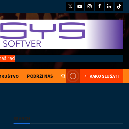
Twitter
Youtube
Instagram
Facebook
LinkedIn
TikTo
naš rad
PODRŽI NAS
DRUŠTVO
← KAKO SLUŠATI
Kolumne
Saranijagara
Lego kocke
02.08.2026
2
Izveštaji
Koncerti
Kultura
Muzika
SEARCH
Introverzum ponovo osvojio Svemirski
muzej