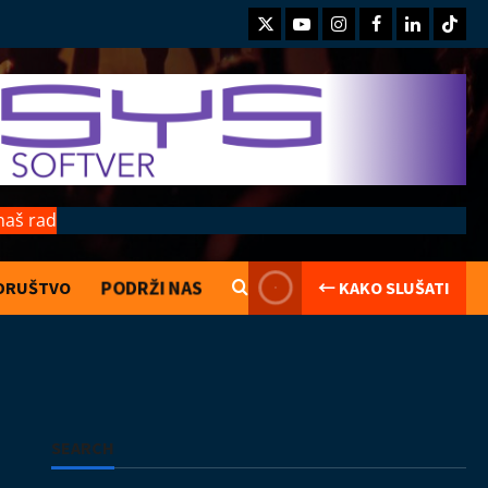
Twitter
Youtube
Instagram
Facebook
LinkedIn
TikTo
naš rad
PODRŽI NAS
DRUŠTVO
← KAKO SLUŠATI
Kolumne
Saranijagara
Lego kocke
02.08.2026
2
Izveštaji
Koncerti
Kultura
Muzika
SEARCH
Introverzum ponovo osvojio Svemirski
muzej