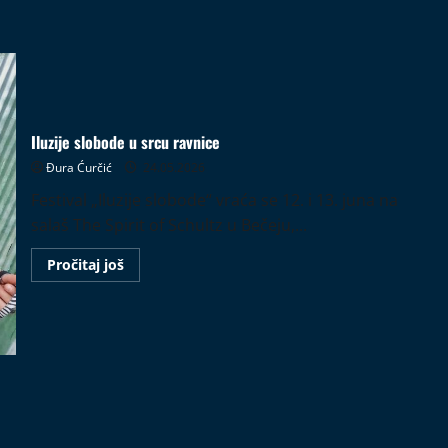
Iluzije slobode u srcu ravnice
Đura Ćurčić
24.05.2026
Festival „Iluzije slobode“ vraća se 12. i 13. juna na
salaš The Spirit of Schultz u Bečeju,...
Read
Pročitaj još
more
about
Iluzije
slobode
u
srcu
ravnice