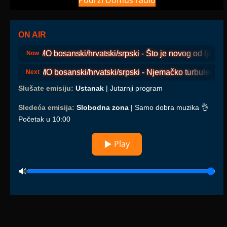
Podrži Domus radio
ON AIR
COSMO bosanski/hrvatski/srpski - Što je novog od ljeta 2
Now
COSMO bosanski/hrvatski/srpski - Njemačko turbulentno pol
Next
Slušate emisiju:
Ustanak
| Jutarnji program
Sledeća emisija:
Slobodna zona
| Samo dobra muzika 👌
Početak u 10:00
▶ Play