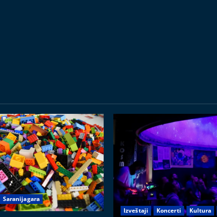
Saranijagara
Izveštaji
Koncerti
Kultura