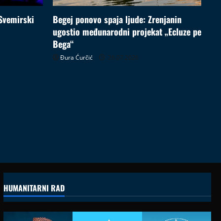
Svemirski
Begej ponovo spaja ljude: Zrenjanin
ugostio međunarodni projekat „Ecluze pe
Bega“
Đura Ćurčić
26.07.2026
HUMANITARNI RAD