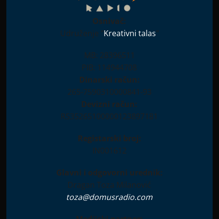
Osnivač:
Udruženje "
Kreativni talas
"
026.?
MB: 28396511
PIB: 114944708
itičko ljeto
Dinarski račun:
265-7590310000841-93
Devizni račun:
RS35265100000123897181
Registarski broj:
IN001612
Glavni i odgovorni urednik:
Dragan Toza Milanović
toza@domusradio.com