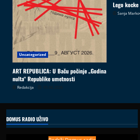
Lego kocke
Sanja Marko
Uncategorized
ART REPUBLICA: U Baču počinje „Godina
nulta“ Republike umetnosti
Redakcija
05.08.2026
DOMUS RADIO UŽIVO