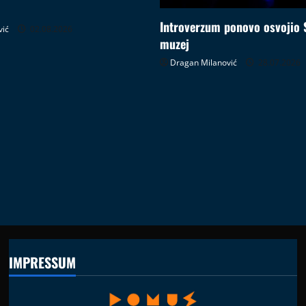
Introverzum ponovo osvojio 
vić
02.08.2026
muzej
Dragan Milanović
28.07.2026
IMPRESSUM