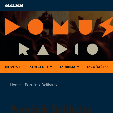
Skip
06.08.2026
to
content
NOVOSTI
KONCERTI
IZDANJA
IZVOĐAČI
Home
Poručnik Delikates
Poručnik Delikates