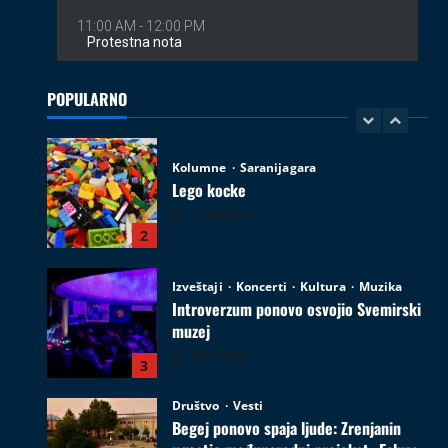
Kolumne
Saranijagara
Lego kocke
02.08.2026
POPULARNO
2
Izveštaji
Koncerti
Kultura
Muzika
Introverzum ponovo osvojio Svemirski
muzej
28.07.2026
3
Društvo
Vesti
Begej ponovo spaja ljude: Zrenjanin
ugostio međunarodni projekat „Ecluze
pe Bega“
4
26.07.2026
Film
Kultura
Najave događaja
Zrenjanin