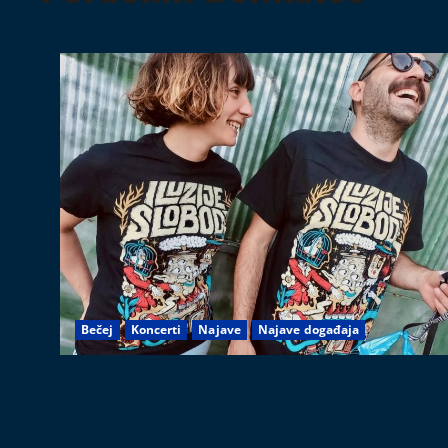
Bečej
Koncerti
Najave
Najave događaja