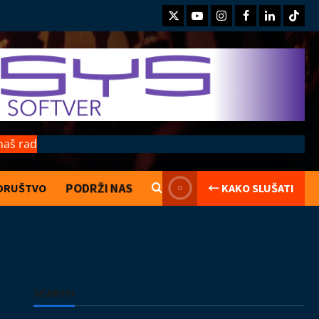
Twitter
Youtube
Instagram
Facebook
LinkedIn
TikTo
naš rad
PODRŽI NAS
DRUŠTVO
← KAKO SLUŠATI
Coix protiv mejnstrima
Kolumne
Turisti
08.08.2026
2
Bač
Film
Izložba
Knjiga
Koncerti
SEARCH
Kultura
Muzika
Najave
Najave događaja
Vesti