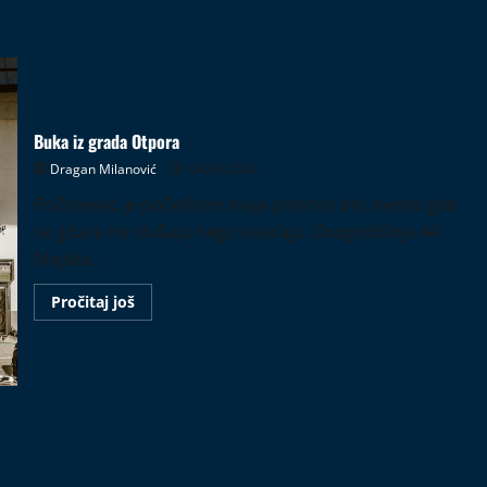
Buka iz grada Otpora
Dragan Milanović
04.05.2026
Požarevac je početkom maja ponovo bio mesto gde
se gitare ne slušaju nego osećaju. Ovogodišnja 44.
Majska...
Read
Pročitaj još
more
about
Buka
iz
grada
Otpora