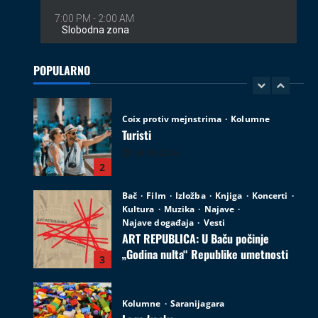
Coix protiv mejnstrima
Kolumne
Turisti
08.08.2026
POPULARNO
2
Bač
Film
Izložba
Knjiga
Koncerti
Kultura
Muzika
Najave
Najave događaja
Vesti
ART REPUBLICA: U Baču počinje
„Godina nulta“ Republike umetnosti
3
05.08.2026
Kolumne
Saranijagara
Lego kocke
02.08.2026
4
Izveštaji
Koncerti
Kultura
Muzika
Introverzum ponovo osvojio Svemirski