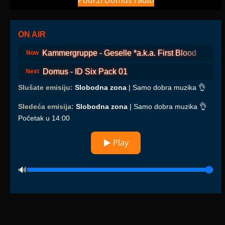
Podrži Domus radio
ON AIR
Kammergruppe - Geselle *a.k.a. First Blood
Now
Domus - ID Six Pack 01
Next
Slušate emisiju:
Slobodna zona
| Samo dobra muzika 👌
Sledeća emisija:
Slobodna zona
| Samo dobra muzika 👌
Početak u 14:00
▶ Play