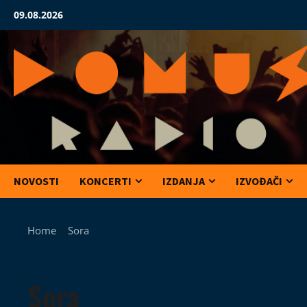
Skip
09.08.2026
to
content
NOVOSTI
KONCERTI
IZDANJA
IZVOĐAČI
Home
Sora
Sora