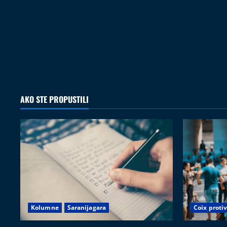
AKO STE PROPUSTILI
Kolumne
Saranijagara
Coix proti