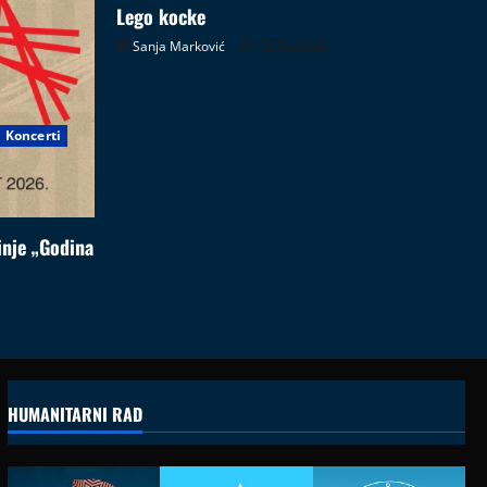
Lego kocke
Sanja Marković
02.08.2026
Koncerti
nje „Godina
HUMANITARNI RAD