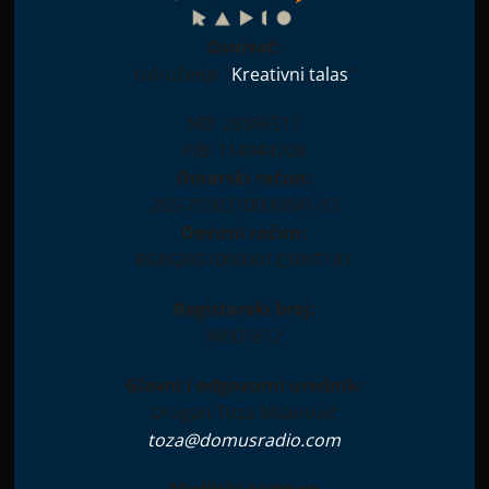
Osnivač:
Udruženje "
Kreativni talas
"
MB: 28396511
PIB: 114944708
Dinarski račun:
265-7590310000841-93
Devizni račun:
RS35265100000123897181
Registarski broj:
IN001612
Glavni i odgovorni urednik:
Dragan Toza Milanović
toza@domusradio.com