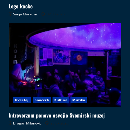
Lego kocke
Sanja Marković
02.08.2026
Izveštaji
Koncerti
Kultura
Muzika
Introverzum ponovo osvojio Svemirski muzej
Dragan Milanović
28.07.2026