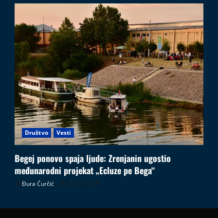
Društvo
Vesti
Begej ponovo spaja ljude: Zrenjanin ugostio
međunarodni projekat „Ecluze pe Bega“
Đura Ćurčić
26.07.2026