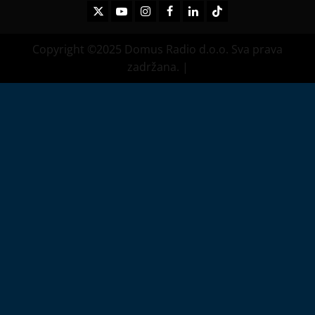
Twitter
Youtube
Instagram
Facebook
LinkedIn
TikTok
Copyright ©2025 Domus Radio d.o.o. Sva prava
zadržana.
|