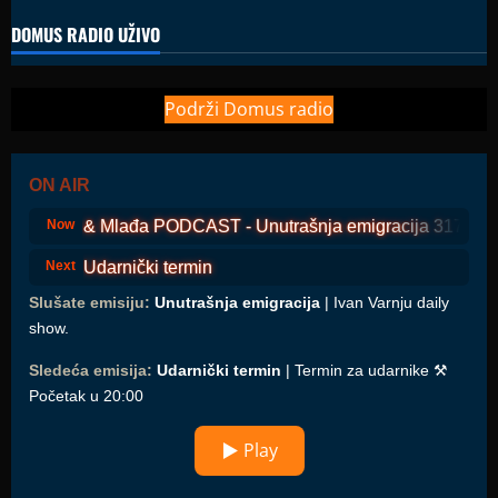
DOMUS RADIO UŽIVO
Podrži Domus radio
ON AIR
Daško & Mlađa PODCAST - Unutrašnja emigracija 317
Now
Udarnički termin
Next
Slušate emisiju:
Unutrašnja emigracija
| Ivan Varnju daily
show.
Sledeća emisija:
Udarnički termin
| Termin za udarnike ⚒️
Početak u 20:00
▶ Play