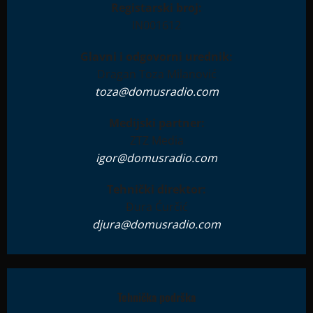
Registarski broj:
IN001612
Glavni i odgovorni urednik:
Dragan Toza Milanović
toza@domusradio.com
Medijski partner:
ZTZ Media
igor@domusradio.com
Tehnički direktor:
Đura Ćurčić
djura@domusradio.com
Tehnička podrška