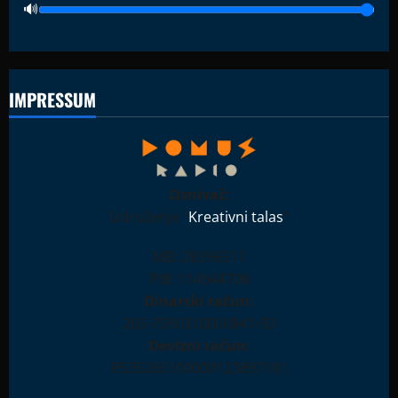
IMPRESSUM
Osnivač:
Udruženje "
Kreativni talas
"
MB: 28396511
PIB: 114944708
Dinarski račun:
265-7590310000841-93
Devizni račun:
RS35265100000123897181