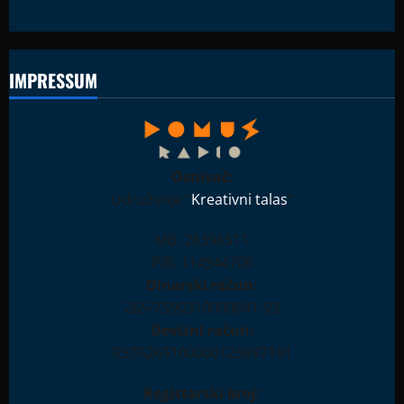
IMPRESSUM
Osnivač:
Udruženje "
Kreativni talas
"
MB: 28396511
PIB: 114944708
Dinarski račun:
265-7590310000841-93
Devizni račun:
RS35265100000123897181
Registarski broj: