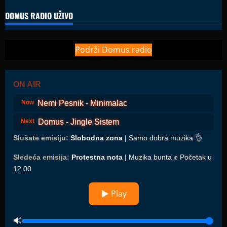
DOMUS RADIO UŽIVO
Podrži Domus radio
ON AIR
Nemi Pesnik - Minimalac
Now
Domus - Jingle Sistem
Next
Slušate emisiju:
Slobodna zona
| Samo dobra muzika 👌
Sledeća emisija:
Protestna nota
| Muzika bunta ✊ Početak u
12:00
▶ Play