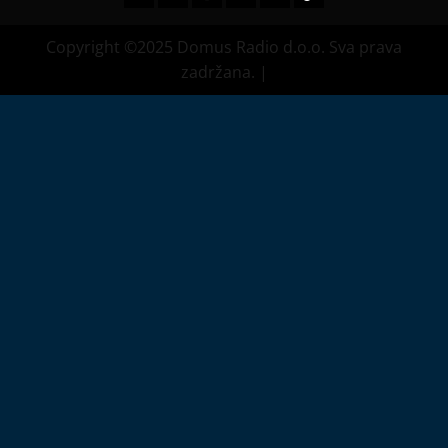
Copyright ©2025 Domus Radio d.o.o. Sva prava
zadržana.
|