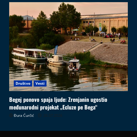
Društvo
Vesti
Begej ponovo spaja ljude: Zrenjanin ugostio
međunarodni projekat „Ecluze pe Bega“
Đura Ćurčić
26.07.2026