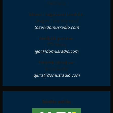
IN001612
Glavni i odgovorni urednik:
Dragan Toza Milanović
toza@domusradio.com
Medijski partner:
ZTZ Media
igor@domusradio.com
Tehnički direktor:
Đura Ćurčić
djura@domusradio.com
Tehnička podrška