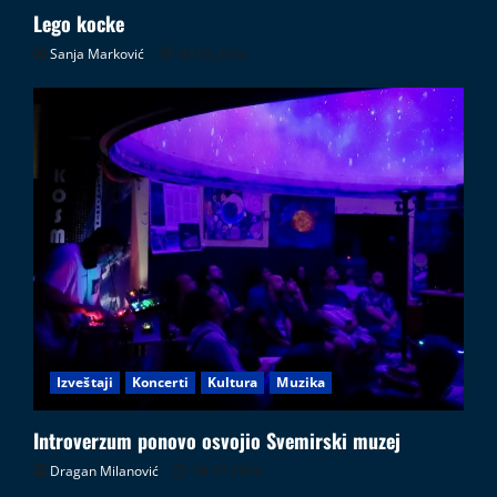
Lego kocke
Sanja Marković
02.08.2026
Izveštaji
Koncerti
Kultura
Muzika
Introverzum ponovo osvojio Svemirski muzej
Dragan Milanović
28.07.2026