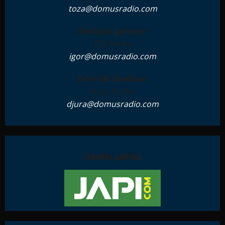
toza@domusradio.com
Medijski partner:
ZTZ Media
igor@domusradio.com
Tehnički direktor:
Đura Ćurčić
djura@domusradio.com
Tehnička podrška