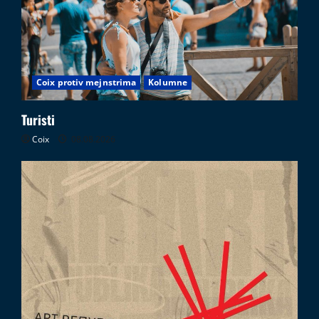
i
05.08.2026
Coix protiv mejnstrima
Kolumne
Turisti
Coix
08.08.2026