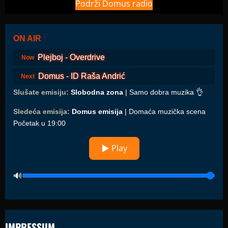
Podrži Domus radio
ON AIR
Plejboj - Overdrive
Now
Domus - ID Raša Andrić
Next
Slušate emisiju:
Slobodna zona
| Samo dobra muzika 👌
Sledeća emisija:
Domus emisija
| Domaća muzička scena
Početak u 19:00
▶ Play
IMPRESSUM