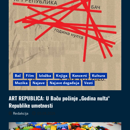
Bač
Film
Izložba
Knjiga
Koncerti
Kultura
Muzika
Najave
Najave događaja
Vesti
ART REPUBLICA: U Baču počinje „Godina nulta“
Republike umetnosti
Redakcija
05.08.2026