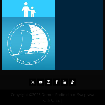
Twitter
Youtube
Instagram
Facebook
LinkedIn
TikTok
Copyright ©2025 Domus Radio d.o.o. Sva prava
zadržana.
|