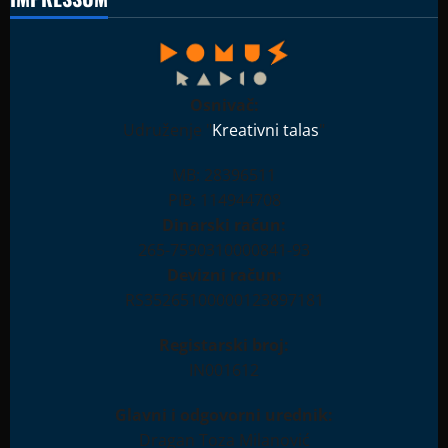
Osnivač:
Udruženje "
Kreativni talas
"
MB: 28396511
PIB: 114944708
Dinarski račun:
265-7590310000841-93
Devizni račun:
RS35265100000123897181
Registarski broj:
IN001612
Glavni i odgovorni urednik:
Dragan Toza Milanović