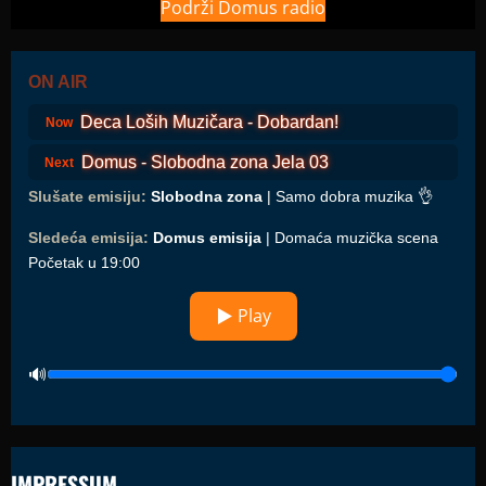
Podrži Domus radio
ON AIR
Deca Loših Muzičara - Dobardan!
Now
Domus - Slobodna zona Jela 03
Next
Slušate emisiju:
Slobodna zona
| Samo dobra muzika 👌
Sledeća emisija:
Domus emisija
| Domaća muzička scena
Početak u 19:00
▶ Play
IMPRESSUM