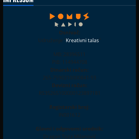
Osnivač:
Udruženje "
Kreativni talas
"
MB: 28396511
PIB: 114944708
Dinarski račun:
265-7590310000841-93
Devizni račun:
RS35265100000123897181
Registarski broj:
IN001612
Glavni i odgovorni urednik:
Dragan Toza Milanović