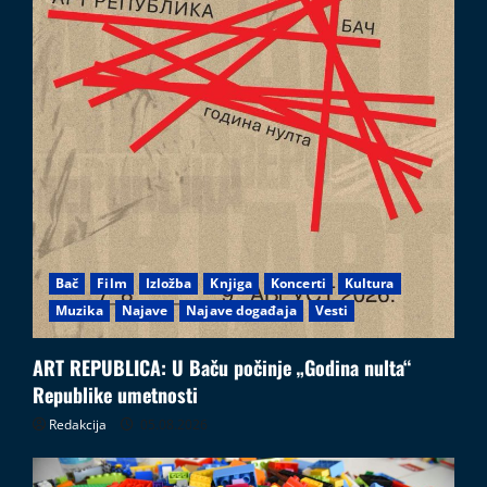
Bač
Film
Izložba
Knjiga
Koncerti
Kultura
Muzika
Najave
Najave događaja
Vesti
ART REPUBLICA: U Baču počinje „Godina nulta“
Republike umetnosti
Redakcija
05.08.2026