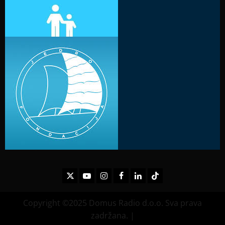
Twitter
Youtube
Instagram
Facebook
LinkedIn
TikTok
Copyright ©2025 Domus Radio d.o.o. Sva prava
zadržana.
|