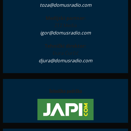
toza@domusradio.com
Medijski partner:
ZTZ Media
igor@domusradio.com
Tehnički direktor:
Đura Ćurčić
djura@domusradio.com
Tehnička podrška