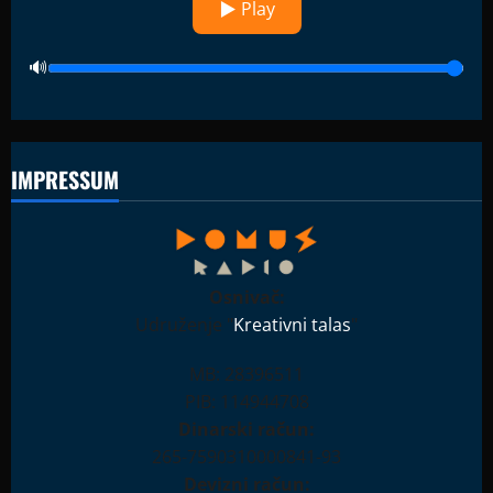
▶ Play
IMPRESSUM
Osnivač:
Udruženje "
Kreativni talas
"
MB: 28396511
PIB: 114944708
Dinarski račun:
265-7590310000841-93
Devizni račun: