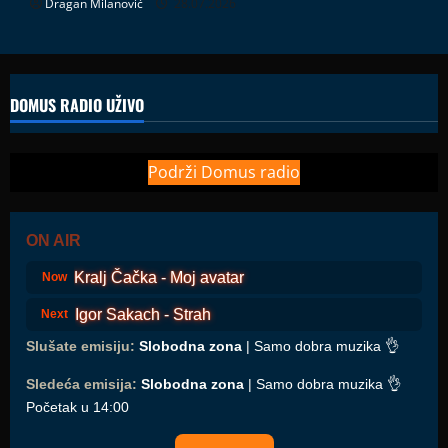
Dragan Milanović
28.07.2026
DOMUS RADIO UŽIVO
Podrži Domus radio
ON AIR
Kralj Čačka - Moj avatar
Now
Igor Sakach - Strah
Next
Slušate emisiju:
Slobodna zona
| Samo dobra muzika 👌
Sledeća emisija:
Slobodna zona
| Samo dobra muzika 👌
Početak u 14:00