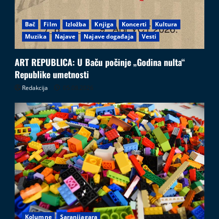
Bač
Film
Izložba
Knjiga
Koncerti
Kultura
Muzika
Najave
Najave događaja
Vesti
ART REPUBLICA: U Baču počinje „Godina nulta“
Republike umetnosti
Redakcija
05.08.2026
Kolumne
Saranijagara