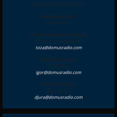
RS35265100000123897181
Registarski broj:
IN001612
Glavni i odgovorni urednik:
Dragan Toza Milanović
toza@domusradio.com
Medijski partner:
ZTZ Media
igor@domusradio.com
Tehnički direktor:
Đura Ćurčić
djura@domusradio.com