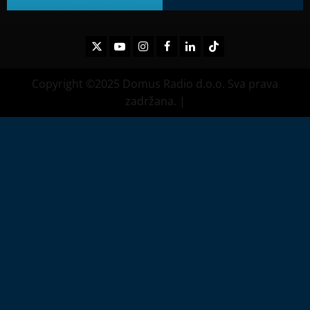
Twitter
Youtube
Instagram
Facebook
LinkedIn
TikTok
Copyright ©2025 Domus Radio d.o.o. Sva prava
zadržana.
|