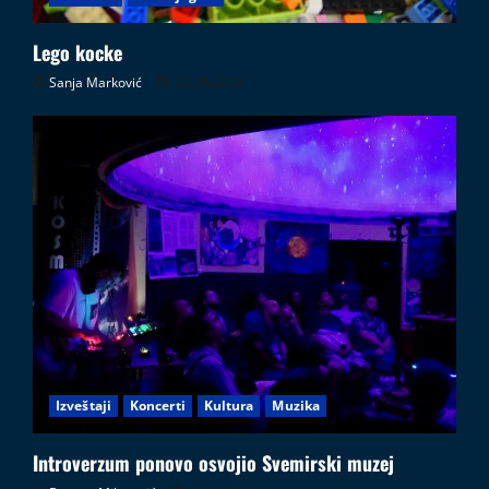
Lego kocke
Sanja Marković
02.08.2026
Izveštaji
Koncerti
Kultura
Muzika
Introverzum ponovo osvojio Svemirski muzej