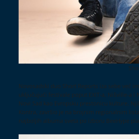
Sho
Novosadski duo Short Reports iza sebe već ima
uključujući festivale poput EXIT-a, Nišville-a 
Novi Sad kao Evropsku prestonicu kulture. Nji
Kontra, završio je na brojnim regionalnim lis
najboljih albuma sveta po izboru BeeHype pl