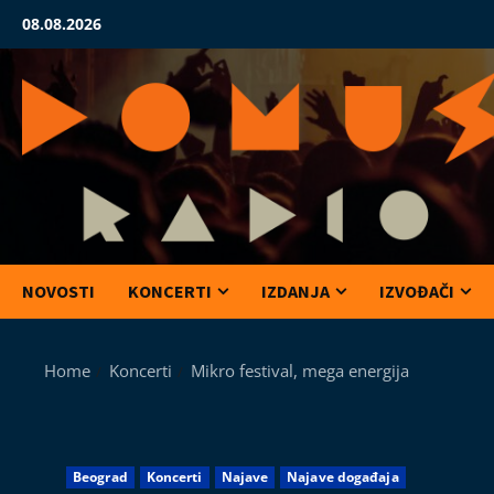
Skip
08.08.2026
to
content
NOVOSTI
KONCERTI
IZDANJA
IZVOĐAČI
Home
Koncerti
Mikro festival, mega energija
Beograd
Koncerti
Najave
Najave događaja