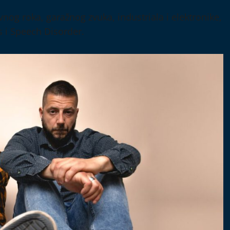
nog roka, garažnog zvuka, industriala i elektronike,
s i Speech Disorder.