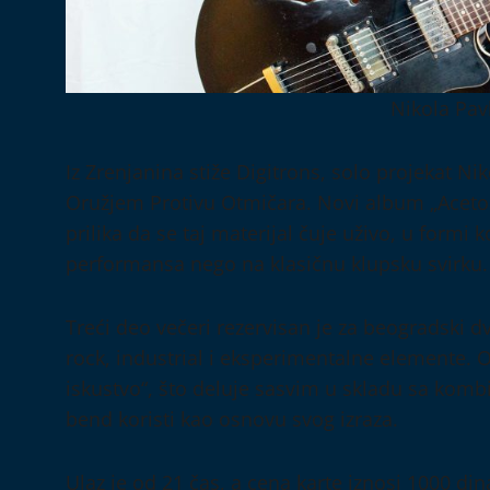
Nikola Pav
Iz Zrenjanina stiže Digitrons, solo projekat N
Oružjem Protivu Otmičara. Novi album „Aceton“
prilika da se taj materijal čuje uživo, u formi 
performansa nego na klasičnu klupsku svirku.
Treći deo večeri rezervisan je za beogradski d
rock, industrial i eksperimentalne elemente. O
iskustvo“, što deluje sasvim u skladu sa kom
bend koristi kao osnovu svog izraza.
Ulaz je od 21 čas, a cena karte iznosi 1000 din