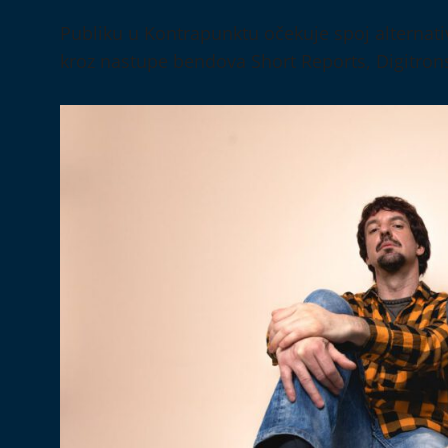
Publiku u Kontrapunktu očekuje spoj alternativ
kroz nastupe bendova Short Reports, Digitron