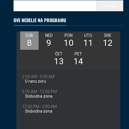
02.08.2026
Pretraga
3
OVE NEDELJE NA PROGRAMU
Izveštaji
Koncerti
Kultura
Muzika
Introverzum ponovo osvojio Svemirski
muzej
28.07.2026
4
Društvo
Vesti
Begej ponovo spaja ljude: Zrenjanin
ugostio međunarodni projekat „Ecluze
pe Bega“
5
26.07.2026
Coix protiv mejnstrima
Kolumne
Turisti
08.08.2026
1