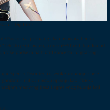
ković – Digitrons
ikole Pavkovića, poznatog i kao osnivača benda
 tek što je objavljen, a mikroFEST će biti jedna od
koja više podseća na hibrid koncerta i digitalnog
vojac Speech Disorder, čiji zvuk kombinuje noise
rganizatori njihov nastup opisuju kao „fizičko
binacijom masivnog basa i agresivnog bubnja koji
ara.