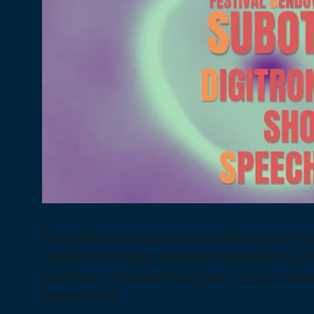
Beogradski Kontrapunkt nastavlja da gura prog
zakazan za 16. maj, okuplja tri izvođača koji 
dva člana. Minimalan broj ljudi na bini, maksi
eksperiment.