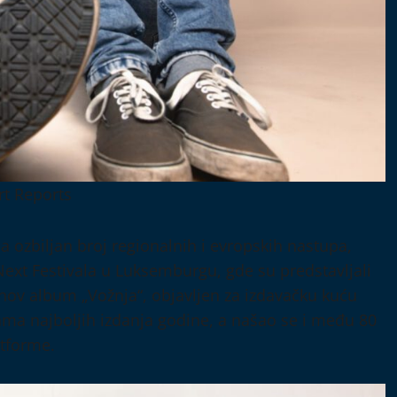
rt Reports
 ozbiljan broj regionalnih i evropskih nastupa,
i Next Festivala u Luksemburgu, gde su predstavljali
hov album „Vožnja“, objavljen za izdavačku kuću
tama najboljih izdanja godine, a našao se i među 80
atforme.