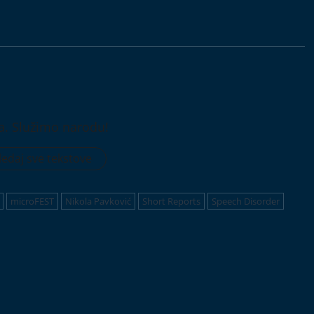
a. Služimo narodu!
edaj sve tekstove
microFEST
Nikola Pavković
Short Reports
Speech Disorder