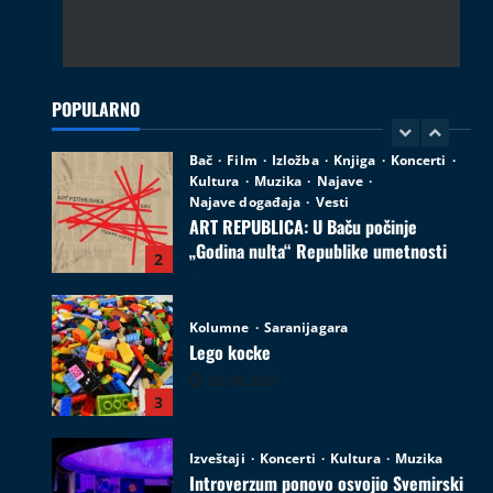
Bač
Film
Izložba
Knjiga
Koncerti
Kultura
Muzika
Najave
Najave događaja
Vesti
ART REPUBLICA: U Baču počinje
„Godina nulta“ Republike umetnosti
POPULARNO
2
05.08.2026
Kolumne
Saranijagara
Lego kocke
02.08.2026
3
Izveštaji
Koncerti
Kultura
Muzika
Introverzum ponovo osvojio Svemirski
muzej
28.07.2026
4
Društvo
Vesti
Begej ponovo spaja ljude: Zrenjanin