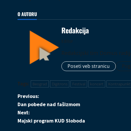
O AUTORU
Redakcija
Editor
Redakcijski tim Domus radij
Poseti veb stranicu
Pogl
Tags:
Beograd
Digitrons
Festival
koncert
Kontrapunkt
P
Previous:
Dan pobede nad fašizmom
o
Next:
s
Majski program KUD Sloboda