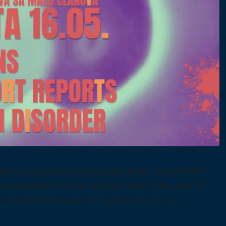
rame koji ne liče ni na jedan drugi, a mikroFEST,
imaju zajedničku stvar: nijedan bend nema više od
malna količina buke, energije i prostora za