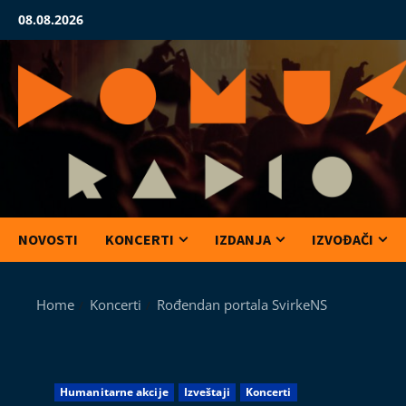
Skip
08.08.2026
to
content
NOVOSTI
KONCERTI
IZDANJA
IZVOĐAČI
Home
Koncerti
Rođendan portala SvirkeNS
Humanitarne akcije
Izveštaji
Koncerti