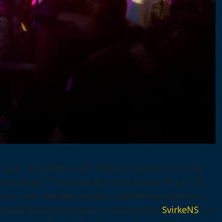
du, u nedelju uveče našlo se mesta za sve koji
vnodušnost. Treće izdanje humanitarne akcije „12
 scena ume najbolje: muziku, zajedništvo i potrebu
o obeležavanje prve godine rada portala
SvirkeNS
, ali