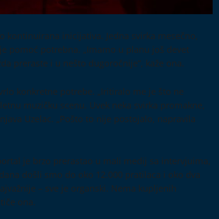
kao kontinuirana inicijativa. Jedna svirka mesečno,
ma je pomoć potrebna. „Imamo u planu još devet
žda preraste i u nešto dugoročnije“, kaže ona.
rlo konkretne potrebe. „Iritiralo me je što ne
letnu muzičku scenu. Uvek neka svirka promakne,
java Uzelac. „Pošto to nije postojalo, napravila
portal je brzo prerastao u mali medij sa intervjuima,
 dana došli smo do oko 12.000 pratilaca i oko dva
jvažnije – sve je organski. Nema kupljenih
stiče ona.