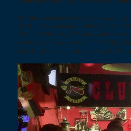
i prikupljanje sredstava za lečenje novosadsk
Umesto klasične rođendanske proslave, organiza
„Godinu dana postojimo i hteli smo da to ob
nekome“, kaže osnivačica portala Maja Uzelac.
smo izabrali Branku Pavković, našu koleginicu 
smo da pokrenemo lavinu, da i drugi ljudi kr