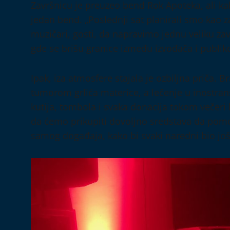
Završnicu je preuzeo bend Rok Apoteka, ali kak
jedan bend. „Poslednji sat planirali smo kao za
muzičari, gosti, da napravimo jednu veliku za
gde se brišu granice između izvođača i publike
Ipak, iza atmosfere stajala je ozbiljna priča.
tumorom grlića materice, a lečenje u inostra
kutija, tombola i svaka donacija tokom večeri
da ćemo prikupiti dovoljno sredstava da pom
samog događaja, kako bi svaki naredni bio još