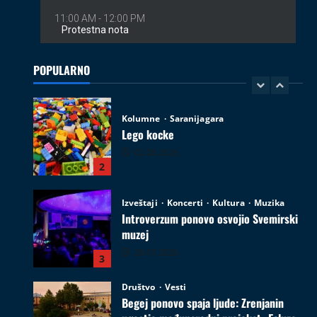
Kolumne
Saranijagara
Lego kocke
02.08.2026
POPULARNO
2
Izveštaji
Koncerti
Kultura
Muzika
Introverzum ponovo osvojio Svemirski
muzej
28.07.2026
3
Društvo
Vesti
Begej ponovo spaja ljude: Zrenjanin
ugostio međunarodni projekat „Ecluze
pe Bega“
4
26.07.2026
Film
Kultura
Najave događaja
Zrenjanin