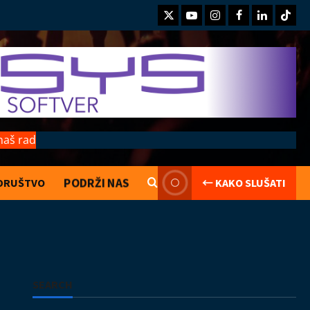
Twitter
Youtube
Instagram
Facebook
LinkedIn
TikTo
naš rad
PODRŽI NAS
DRUŠTVO
← KAKO SLUŠATI
Kolumne
Saranijagara
Lego kocke
02.08.2026
2
Izveštaji
Koncerti
Kultura
Muzika
SEARCH
Introverzum ponovo osvojio Svemirski
muzej