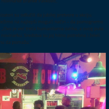
e novinarke Branke Pavković.
tori su odlučili da jubilej pretvore u akciju.
eležimo na najlepši mogući način – da pomognemo
 „Ovo je već treća humanitarna svirka, a ovog puta
novinarku. Sredstva su joj hitno potrebna i želeli
enu da pomažu.“