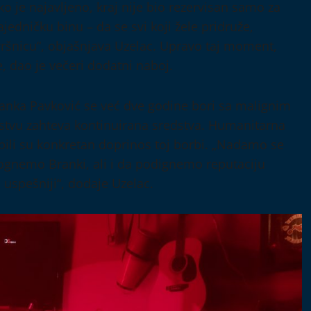
o je najavljeno, kraj nije bio rezervisan samo za
jedničku binu – da se svi koji žele pridruže,
vršnicu“, objašnjava Uzelac. Upravo taj moment,
, dao je večeri dodatni naboj.
 Branka Pavković se već dve godine bori sa malignim
nstvu zahteva kontinuirana sredstva. Humanitarna
 bili su konkretan doprinos toj borbi. „Nadamo se
ognemo Branki, ali i da podignemo reputaciju
 uspešniji“, dodaje Uzelac.