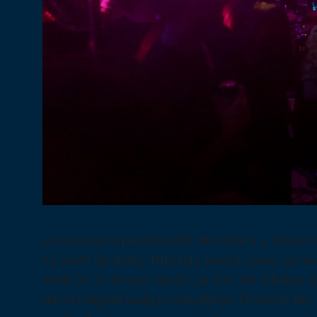
U prepunom prostoru MC NS Riders u Novom Sa
su želeli da dođu. Nije bilo mesta samo za ra
svirki za 12 života“ spojilo je ono što lokalna
da se reaguje kada je najvažnije. Povod je bi