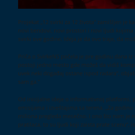
Projekat „12 svirki za 12 života“ zamišljen je 
novi bendovi, novi prostori i novi ljudi koji
svirki ove godine. Ideja je da ovo traje, da mo
Priča o SvirkeNS počela je pre godinu dana iz v
postoji jedno mesto gde možeš da vidiš komp
uvek neki događaj ostane ispod radara“, objašn
sam ga.“
Od inicijalne ideje o informativnoj platformi, 
emisijama i izveštajima sa terena. „Za godinu
miliona pregleda mesečno. I ono što nam je na
pratilaca, to su ljudi koji zaista prate scenu“, i