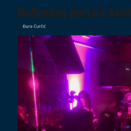
Rođendan portala Svi
Đura Ćurčić
27.04.2026
4 minutes read