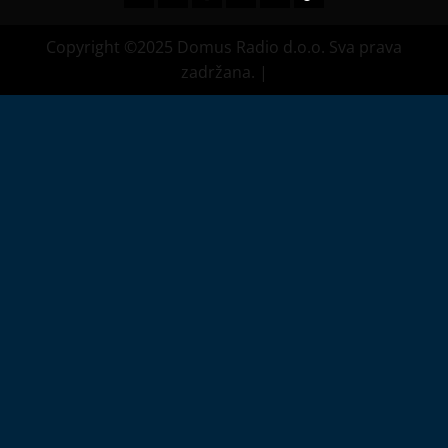
Copyright ©2025 Domus Radio d.o.o. Sva prava
zadržana.
|