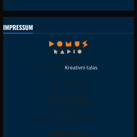
IMPRESSUM
Osnivač:
Udruženje "
Kreativni talas
"
MB: 28396511
PIB: 114944708
Dinarski račun:
265-7590310000841-93
Devizni račun:
RS35265100000123897181
Registarski broj: