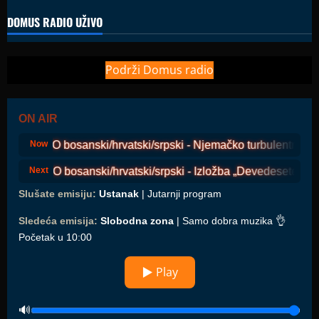
DOMUS RADIO UŽIVO
Podrži Domus radio
ON AIR
COSMO bosanski/hrvatski/srpski - Njemačko turbulentno polit
Now
COSMO bosanski/hrvatski/srpski - Izložba „Devedesete, lično
Next
Slušate emisiju:
Ustanak
| Jutarnji program
Sledeća emisija:
Slobodna zona
| Samo dobra muzika 👌
Početak u 10:00
▶ Play