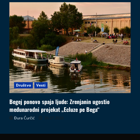
Društvo
Vesti
Begej ponovo spaja ljude: Zrenjanin ugostio
međunarodni projekat „Ecluze pe Bega“
Đura Ćurčić
26.07.2026