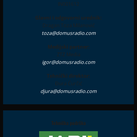
IN001612
Glavni i odgovorni urednik:
Dragan Toza Milanović
toza@domusradio.com
Medijski partner:
ZTZ Media
igor@domusradio.com
Tehnički direktor:
Đura Ćurčić
djura@domusradio.com
Tehnička podrška