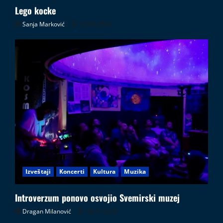
Lego kocke
Sanja Marković
02.08.2026
Izveštaji
Koncerti
Kultura
Muzika
Introverzum ponovo osvojio Svemirski muzej
Dragan Milanović
28.07.2026