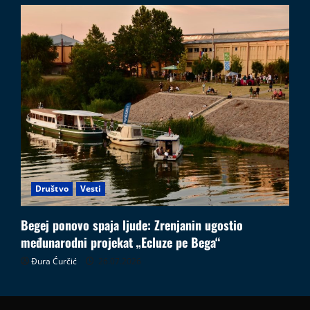
Društvo
Vesti
Begej ponovo spaja ljude: Zrenjanin ugostio
međunarodni projekat „Ecluze pe Bega“
Đura Ćurčić
26.07.2026