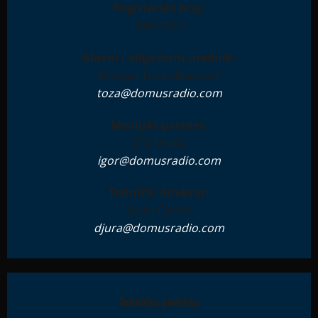
Registarski broj:
IN001612
Glavni i odgovorni urednik:
Dragan Toza Milanović
toza@domusradio.com
Medijski partner:
ZTZ Media
igor@domusradio.com
Tehnički direktor:
Đura Ćurčić
djura@domusradio.com
Tehnička podrška