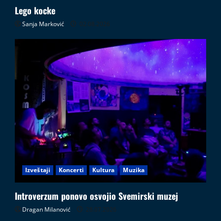
Lego kocke
Sanja Marković
02.08.2026
Izveštaji
Koncerti
Kultura
Muzika
Introverzum ponovo osvojio Svemirski muzej
Dragan Milanović
28.07.2026