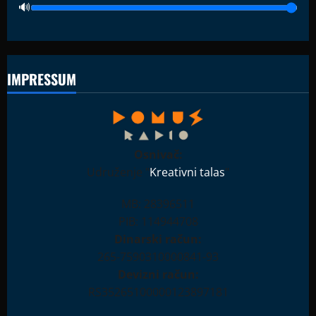
IMPRESSUM
Osnivač:
Udruženje "
Kreativni talas
"
MB: 28396511
PIB: 114944708
Dinarski račun:
265-7590310000841-93
Devizni račun:
RS35265100000123897181