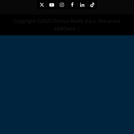
Twitter
Youtube
Instagram
Facebook
LinkedIn
TikTok
Copyright ©2025 Domus Radio d.o.o. Sva prava
zadržana.
|