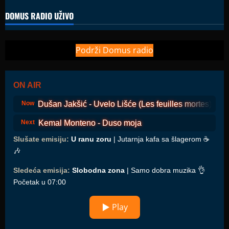
DOMUS RADIO UŽIVO
Podrži Domus radio
ON AIR
Dušan Jakšić - Uvelo Lišće (Les feuilles mortes)
Now
Kemal Monteno - Duso moja
Next
Slušate emisiju:
U ranu zoru
| Jutarnja kafa sa šlagerom ☕️
🎶
Sledeća emisija:
Slobodna zona
| Samo dobra muzika 👌
Početak u 07:00
▶ Play