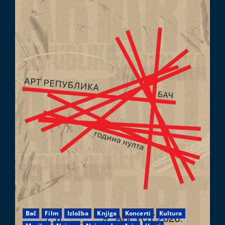
Bač
Film
Izložba
Knjiga
Koncerti
Kultura