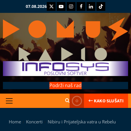
Skip
Twitter
Youtube
Instagram
Facebook
LinkedIn
TikTok
07.08.2026
to
content
Podrži naš rad
← KAKO SLUŠATI
Primary
Kolumne
Menu
Saranijaga
L
Home
Koncerti
Nibiru i Prijateljska vatra u Rebelu
e