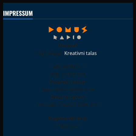
IMPRESSUM
Osnivač:
Udruženje "
Kreativni talas
"
MB: 28396511
PIB: 114944708
Dinarski račun:
265-7590310000841-93
Devizni račun:
RS35265100000123897181
Registarski broj:
IN001612