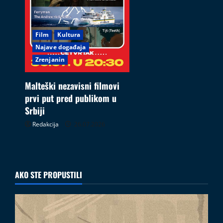
Film
Kultura
Najave događaja
Zrenjanin
Malteški nezavisni filmovi
prvi put pred publikom u
Srbiji
Redakcija
26.07.2026
AKO STE PROPUSTILI