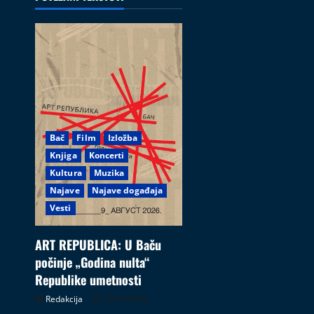
Bač
Film
Izložba
Knjiga
Koncerti
Kultura
Muzika
Najave
Najave događaja
Vesti
ART REPUBLICA: U Baču
počinje „Godina nulta“
Republike umetnosti
Redakcija
05.08.2026