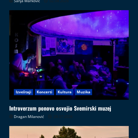
Sanja Marković
02.08.2026
Izveštaji
Koncerti
Kultura
Muzika
Introverzum ponovo osvojio Svemirski muzej
Dragan Milanović
28.07.2026