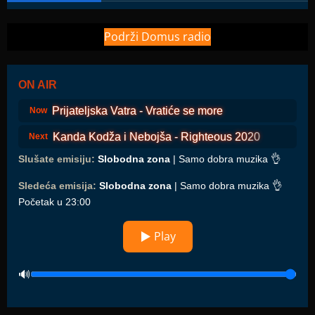
Podrži Domus radio
ON AIR
Prijateljska Vatra - Vratiće se more
Now
Kanda Kodža i Nebojša - Righteous 2020
Next
Slušate emisiju:
Slobodna zona
| Samo dobra muzika 👌
Sledeća emisija:
Slobodna zona
| Samo dobra muzika 👌
Početak u 23:00
▶ Play