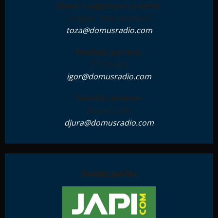
Glavni i odgovorni urednik:
Dragan Toza Milanović
toza@domusradio.com
Medijski partner:
ZTZ Media
igor@domusradio.com
Tehnički direktor:
Đura Ćurčić
djura@domusradio.com
Tehnička podrška