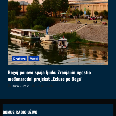
Društvo
Vesti
Begej ponovo spaja ljude: Zrenjanin ugostio
međunarodni projekat „Ecluze pe Bega“
Đura Ćurčić
26.07.2026
DOMUS RADIO UŽIVO