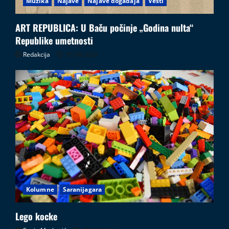
Muzika
Najave
Najave događaja
Vesti
ART REPUBLICA: U Baču počinje „Godina nulta“
Republike umetnosti
Redakcija
05.08.2026
Kolumne
Saranijagara
Lego kocke