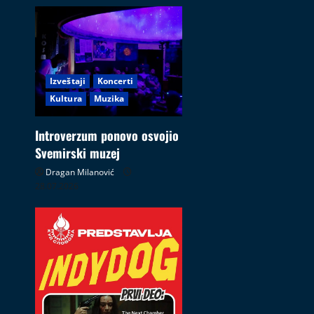
Izveštaji
Koncerti
Kultura
Muzika
Introverzum ponovo osvojio
Svemirski muzej
Dragan Milanović
28.07.2026