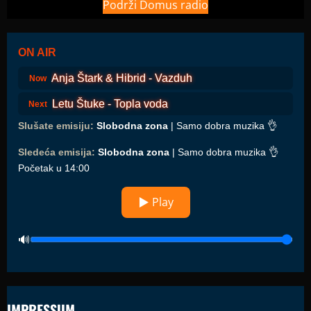
Podrži Domus radio
ON AIR
Anja Štark & Hibrid - Vazduh
Now
Letu Štuke - Topla voda
Next
Slušate emisiju:
Slobodna zona
| Samo dobra muzika 👌
Sledeća emisija:
Slobodna zona
| Samo dobra muzika 👌
Početak u 14:00
▶ Play
IMPRESSUM