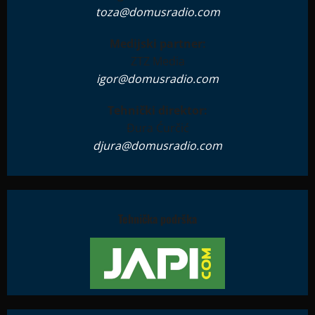
toza@domusradio.com
Medijski partner:
ZTZ Media
igor@domusradio.com
Tehnički direktor:
Đura Ćurčić
djura@domusradio.com
Tehnička podrška