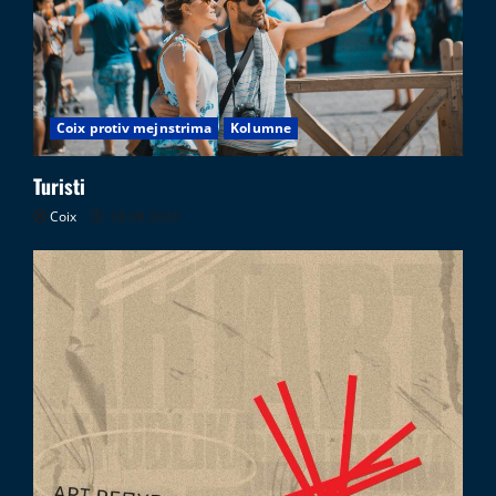
i
05.08.2026
Coix protiv mejnstrima
Kolumne
Turisti
Coix
08.08.2026