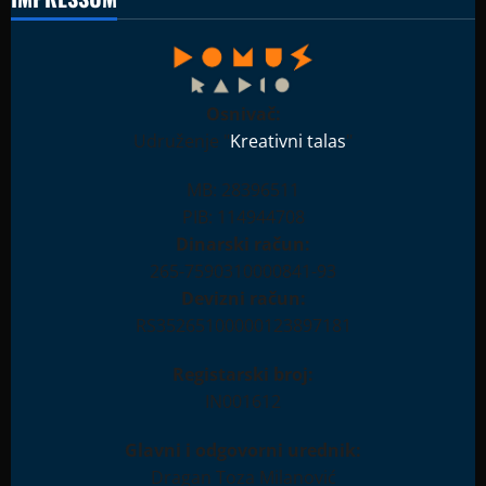
Osnivač:
Udruženje "
Kreativni talas
"
MB: 28396511
PIB: 114944708
Dinarski račun:
265-7590310000841-93
Devizni račun:
RS35265100000123897181
Registarski broj:
IN001612
Glavni i odgovorni urednik:
Dragan Toza Milanović