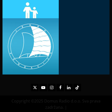
Twitter
Youtube
Instagram
Facebook
LinkedIn
TikTok
Copyright ©2025 Domus Radio d.o.o. Sva prava
zadržana.
|