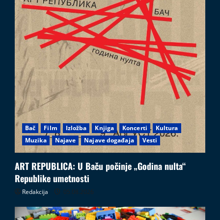
Bač
Film
Izložba
Knjiga
Koncerti
Kultura
Muzika
Najave
Najave događaja
Vesti
ART REPUBLICA: U Baču počinje „Godina nulta“
Republike umetnosti
Redakcija
05.08.2026