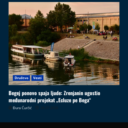
Društvo
Vesti
Begej ponovo spaja ljude: Zrenjanin ugostio
međunarodni projekat „Ecluze pe Bega“
Đura Ćurčić
26.07.2026