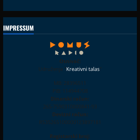
IMPRESSUM
Osnivač:
Udruženje "
Kreativni talas
"
MB: 28396511
PIB: 114944708
Dinarski račun:
265-7590310000841-93
Devizni račun:
RS35265100000123897181
Registarski broj: