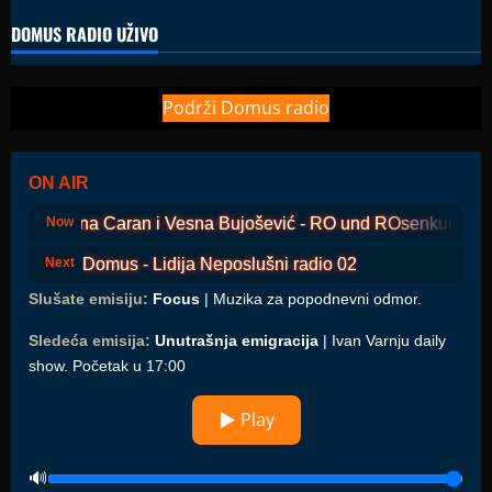
DOMUS RADIO UŽIVO
Podrži Domus radio
ON AIR
Romana Caran i Vesna Bujošević - RO und ROsenkurz - Ep
Now
Domus - Lidija Neposlušni radio 02
Next
Slušate emisiju:
Focus
| Muzika za popodnevni odmor.
Sledeća emisija:
Unutrašnja emigracija
| Ivan Varnju daily
show. Početak u 17:00
▶ Play