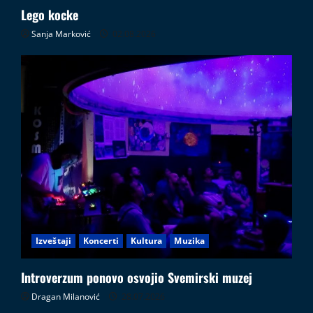
Lego kocke
Sanja Marković
02.08.2026
Izveštaji
Koncerti
Kultura
Muzika
Introverzum ponovo osvojio Svemirski muzej
Dragan Milanović
28.07.2026