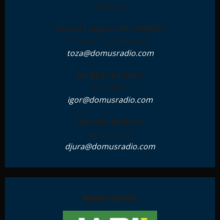
IN001612
Glavni i odgovorni urednik:
Dragan Toza Milanović
toza@domusradio.com
Medijski partner:
ZTZ Media
igor@domusradio.com
Tehnički direktor:
Đura Ćurčić
djura@domusradio.com
Tehnička podrška