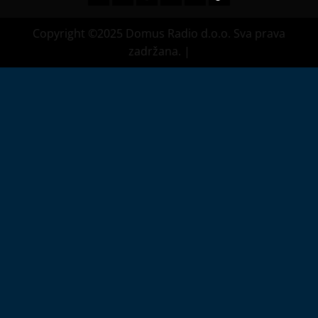
Copyright ©2025 Domus Radio d.o.o. Sva prava
zadržana.
|