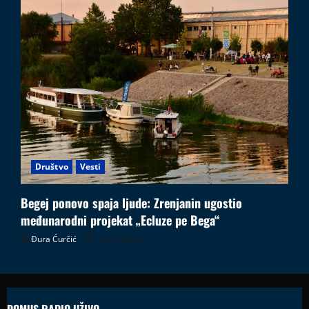
Društvo
Vesti
Begej ponovo spaja ljude: Zrenjanin ugostio
međunarodni projekat „Ecluze pe Bega“
Đura Ćurčić
26.07.2026