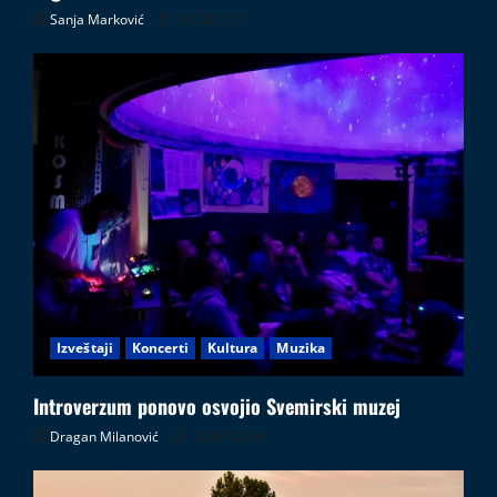
Sanja Marković
02.08.2026
Izveštaji
Koncerti
Kultura
Muzika
Introverzum ponovo osvojio Svemirski muzej
Dragan Milanović
28.07.2026