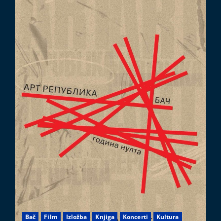
Bač
Film
Izložba
Knjiga
Koncerti
Kultura