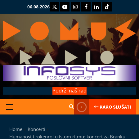
Skip
Twitter
Youtube
Instagram
Facebook
LinkedIn
TikTok
06.08.2026
to
content
Podrži naš rad
← KAKO SLUŠATI
Primary
Menu
Kolumne
Home
Koncerti
Saranijaga
Humanost i rokenrol u istom ritmu: koncert za Branku