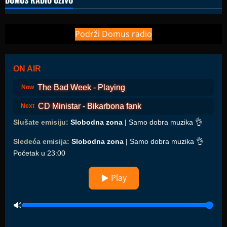
DOMUS RADIO UŽIVO
Podrži Domus radio
ON AIR
The Bad Week - Playing
Now
CD Ministar - Bikarbona fank
Next
Slušate emisiju:
Slobodna zona
| Samo dobra muzika 👌
Sledeća emisija:
Slobodna zona
| Samo dobra muzika 👌
Početak u 23:00
▶ Play