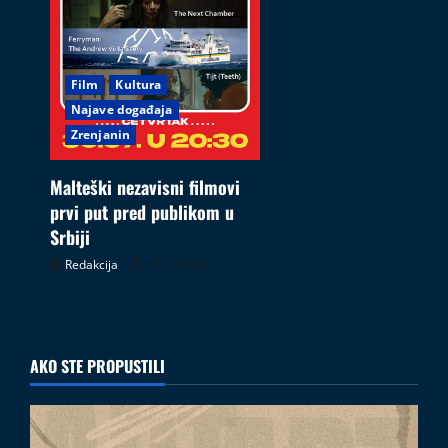
Film
Kultura
Najave događaja
Zrenjanin
Malteški nezavisni filmovi
prvi put pred publikom u
Srbiji
Redakcija
26.07.2026
AKO STE PROPUSTILI