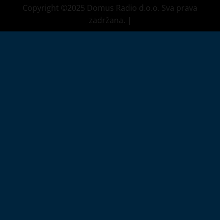
Copyright ©2025 Domus Radio d.o.o. Sva prava
zadržana.
|