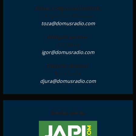
Glavni i odgovorni urednik:
Dragan Toza Milanović
toza@domusradio.com
Medijski partner:
ZTZ Media
igor@domusradio.com
Tehnički direktor:
Đura Ćurčić
djura@domusradio.com
Tehnička podrška