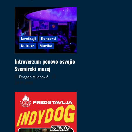
Izveštaji
Koncerti
Kultura
Muzika
Introverzum ponovo osvojio
Svemirski muzej
Dragan Milanović
28.07.2026