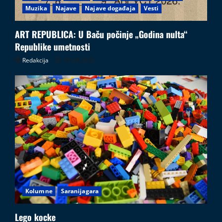
Muzika
Najave
Najave događaja
Vesti
ART REPUBLICA: U Baču počinje „Godina nulta“
Republike umetnosti
Redakcija
05.08.2026
Kolumne
Saranijagara
Lego kocke