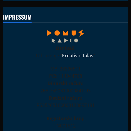
IMPRESSUM
Osnivač:
Udruženje "
Kreativni talas
"
MB: 28396511
PIB: 114944708
Dinarski račun:
265-7590310000841-93
Devizni račun:
RS35265100000123897181
Registarski broj:
IN001612