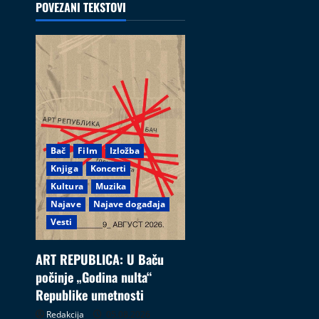
POVEZANI TEKSTOVI
Bač
Film
Izložba
Knjiga
Koncerti
Kultura
Muzika
Najave
Najave događaja
Vesti
ART REPUBLICA: U Baču
počinje „Godina nulta“
Republike umetnosti
Redakcija
05.08.2026